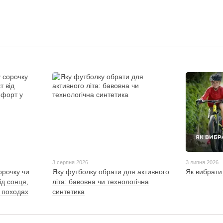
3 серпня 2026
3 липня 2026
орочку чи
Яку футболку обрати для активного
Як вибрати
ід сонця,
літа: бавовна чи технологічна
 походах
синтетика