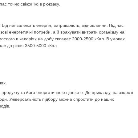
с точно свіжої їжі в рюкзаку.
Від неї залежить енергія, витривалість, відновлення. Під час
азові енергетичні потреби, а й врахувати витрати організму на
ослого в калоріях на добу складає 2000-2500 кКал. В умовах
тає до рівня 3500-5000 кКал.
лях.
 продукту та його енергетичною цінністю. До прикладу, на звороті
еводи. Універсальність підбору можна спростити до наших
водів.