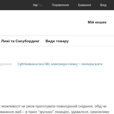
Порівняння
Укр
Рус
Бажання
Вхід
Мій кошик
Лижі та Сноубординг
Види товару
ядження
Сублімована їжа Їdlo: максимум смаку — мінімум ваги
є можливості чи умов приготувати повноцінний сніданок, обід чи
 квакання жаб – в таких “зручних” локаціях, здавалося, неможливо