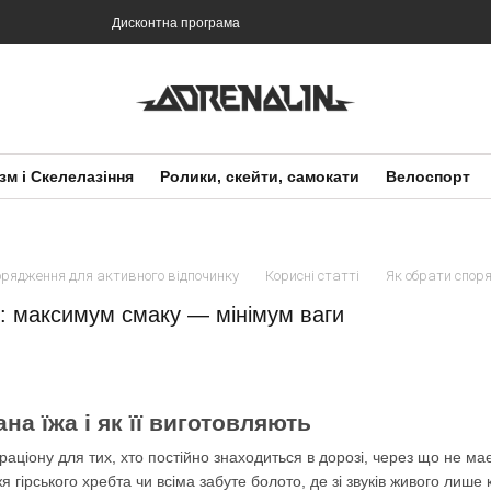
Дисконтна програма
зм і Скелелазіння
Ролики, скейти, самокати
Велоспорт
порядження для активного відпочинку
Корисні статті
Як обрати спор
o: максимум смаку — мінімум ваги
на їжа і як її виготовляють
раціону для тих, хто постійно знаходиться в дорозі, через що не ма
я гірського хребта чи всіма забуте болото, де зі звуків живого лише