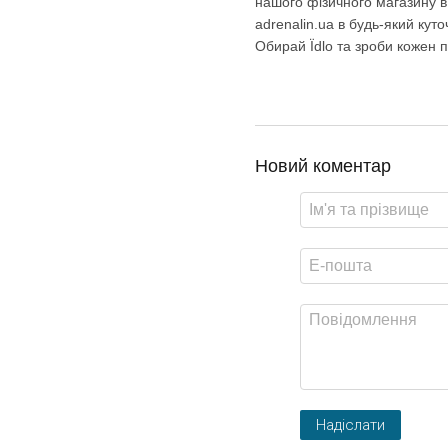
нашого фізичного магазину в
adrenalin.ua в будь-який кут
Обирай Їdlo та зроби кожен п
Новий коментар
Надіслати