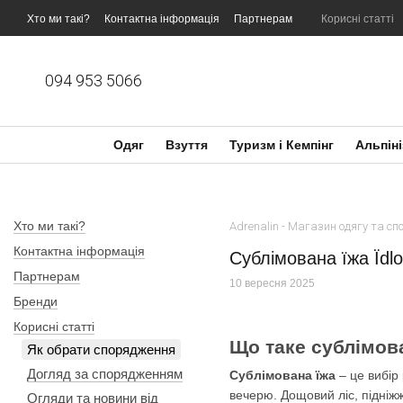
Перейти до основного контенту
Хто ми такі?
Контактна інформація
Партнерам
Корисні статті
094 953 5066
Одяг
Взуття
Туризм і Кемпінг
Альпіні
Хто ми такі?
Adrenalin - Магазин одягу та с
Контактна інформація
Сублімована їжа Їdl
Партнерам
10 вересня 2025
Бренди
Корисні статті
Що таке сублімова
Як обрати спорядження
Догляд за спорядженням
Сублімована їжа
– це вибір 
вечерю. Дощовий ліс, підніжж
Огляди та новини від