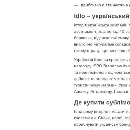
приблизно п’ята частина (
Їdlo – українськи
Історія української компанії
асортименті має понад 40 різн
барвники, підсилювачі смаку
виключно натуральні складов
готову страву, що повністю зб
Українські бізнеси вражають 
нагороду ISPO Brandnew Award
та нові технології оцінюються
добавок та передові методи
туристичному магазині Україн
Арктику, Антарктиду, Гімалаї
Де купити сублімо
В нашому інтернет-магазині
креветками. Снеки, напої, го
пропонувати українські брен