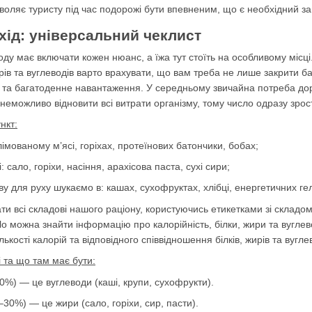
воляє туристу під час подорожі бути впевненим, що є необхідний запа
охід: універсальний чеклист
ду має включати кожен нюанс, а їжа тут стоїть на особливому місці. 
жирів та вуглеводів варто врахувати, що вам треба не лише закрити б
а та багатоденне навантаження. У середньому звичайна потреба дор
неможливо відновити всі витрати організму, тому число одразу зрос
нкт:
імованому м’ясі, горіхах, протеїнових батончики, бобах;
 сало, горіхи, насіння, арахісова паста, сухі сири;
у для руху шукаємо в: кашах, сухофруктах, хлібці, енергетичних ге
и всі складові нашого раціону, користуючись етикетками зі складом
Їdlo можна знайти інформацію про калорійність, білки, жири та вугл
ькості калорій та відповідного співвідношення білків, жирів та вугле
 та що там має бути:
60%) — це вуглеводи (каші, крупи, сухофрукти).
–30%) — це жири (сало, горіхи, сир, пасти).