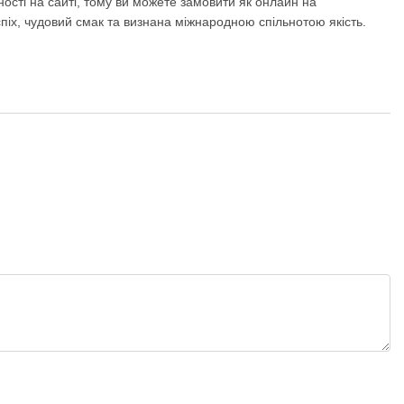
ості на сайті, тому ви можете замовити як онлайн на
успіх, чудовий смак та визнана міжнародною спільнотою якість.