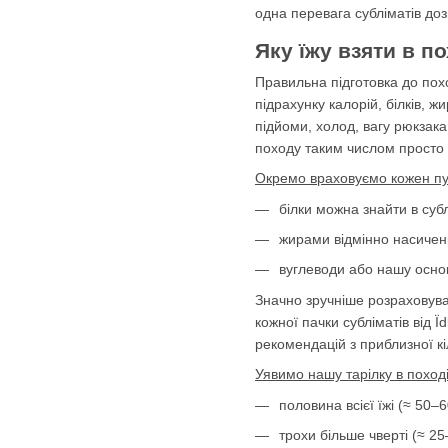
одна перевага субліматів доз
Яку їжу взяти в п
Правильна підготовка до похо
підрахунку калорій, білків, 
підйоми, холод, вагу рюкзак
походу таким числом просто 
Окремо враховуємо кожен пу
білки можна знайти в субл
жирами відмінно насичені:
вуглеводи або нашу основ
Значно зручніше розраховуват
кожної пачки субліматів від 
рекомендацій з приблизної кіл
Уявимо нашу тарілку в поході
половина всієї їжі (≈ 50–
трохи більше чверті (≈ 25