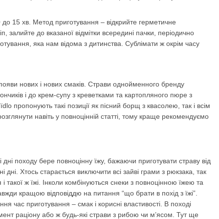
0 до 15 хв. Метод приготування – відкрийте герметичне
п, залийте до вказаної відмітки всередині пачки, періодично
готування, яка нам відома з дитинства. Сублімати ж окрім часу
і появи нових і нових смаків. Страви однойменного бренду
тончиків і до крем-супу з креветками та картопляного пюре з
lo пропонують такі позиції як пісний борщ з квасолею, так і всім
розглянути навіть у повноцінній статті, тому краще рекомендуємо
і дні походу бере повноцінну їжу, бажаючи приготувати страву від
і дні. Хтось старається виключити всі зайві грами з рюкзака, так
такої ж їжі. Інколи комбінуються снеки з повноцінною їжею та
вжди кращою відповіддю на питання “що брати в похід з їжі”.
я час приготування – смак і корисні властивості. В поході
ент раціону або ж будь-які страви з рибою чи м’ясом. Тут ще