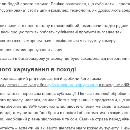
 чи бодай просто смачне. Раніше вважалося, що сублімати – прост
сублімована” стоїть цілий комплекс технологій, які дозволяють збере
 речовини із твердого стану в газоподібний, оминаючи стадію ріди
весь процес того як роблять сублімовані продукти виглядає так:
ава миттєво заморожується і поміщається у вакуумну камеру;
ини шляхом випаровування льоду
ається в багатошарову упаковку, де буде захищена від потраплянн
ного харчування в поході
оді має цілий ряд переваг, які й зробили його таким
хи детальніше, чому без
сублімованого харчування
в поході не обій
осягається через сам процес сублімації. Під час теплової обробки пр
ього процесу, навпаки, оминає його в порівнянні з продуктами, що 
м зберігає до 95% корисних властивостей, такий же смак та аромат
рироді, тому питання “що брати в похід з їжі” автоматично закриває
ни, необхідний рівень зволоження та сон. Смачна страва перед ні
итність – аспекти на які варто звертати увагу кожному туристу. Ни