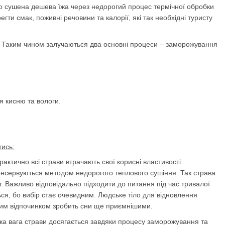
о сушена дешева їжа через недорогий процес термічної обробки
гти смак, поживні речовини та калорії, які так необхідні туристу
ни. Таким чином залучаються два основні процеси – заморожування
я кисню та вологи.
тись:
актично всі страви втрачають свої корисні властивості.
консервуються методом недорогого теплового сушіння. Так страва
. Важливо відповідально підходити до питання під час тривалої
ться, бо вибір стає очевидним. Людське тіло для відновлення
чним відпочинком зробить сни ще приємнішими.
зька вага страви досягається завдяки процесу заморожування та