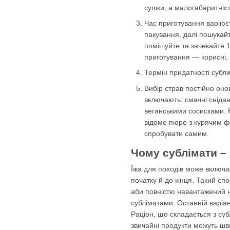
сушки, а малогабаритніст
Час приготування варіюєт
пакування, далі пошукайт
помішуйте та зачекайте 1
приготування — корисні,
Термін придатності сублі
Вибір страв постійно оно
включають: смачні снідан
веганськими сосисками. Н
відоме пюре з курячим фі
спробувати самим.
Чому сублімати – 
Їжа для походів може включат
початку й до кінця. Такий сп
аби повністю навантажений н
субліматами. Останній варіа
Раціон, що складається з суб
звичайні продукти можуть шв