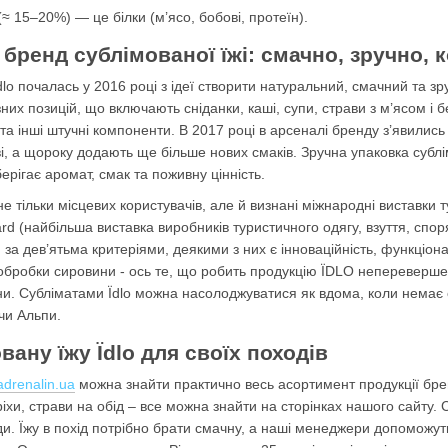
≈ 15–20%) — це білки (м’ясо, бобові, протеїн).
й бренд сублімованої їжі: смачно, зручно, 
 Їdlo почалась у 2016 році з ідеї створити натуральний, смачний та 
их позицій, що включають сніданки, каші, супи, страви з м’ясом і бе
 та інші штучні компоненти. В 2017 році в арсеналі бренду з’явили
і, а щороку додають ще більше нових смаків. Зручна упаковка сублі
ерігає аромат, смак та поживну цінність.
не тільки місцевих користувачів, але й визнані міжнародні виставки
 (найбільша виставка виробників туристичного одягу, взуття, споря
 за дев’ятьма критеріями, деякими з них є інноваційність, функціонал
 обробки сировини - ось те, що робить продукцію ЇDLO непереверш
и. Субліматами Їdlo можна насолоджуватися як вдома, коли немає сил
 чи Альпи.
вану їжу Їdlo для своїх походів
adrenalin.ua
можна знайти практично весь асортимент продукції бренд
ріхи, страви на обід – все можна знайти на сторінках нашого сайту.
ди. Їжу в похід потрібно брати смачну, а наші менеджери допоможу