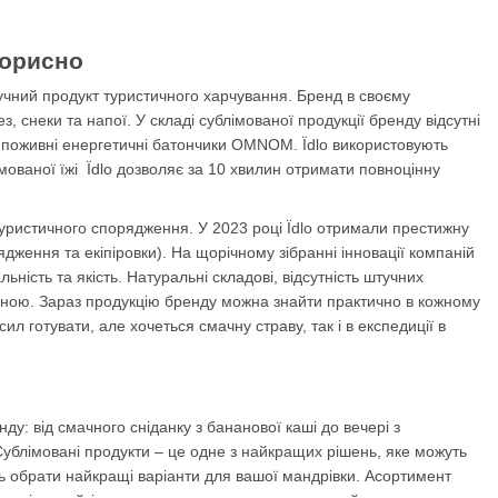
корисно
зручний продукт туристичного харчування. Бренд в своєму
з, снеки та напої. У складі сублімованої продукції бренду відсутні
сь поживні енергетичні батончики OMNOM. Їdlo використовують
мованої їжі Їdlo дозволяє за 10 хвилин отримати повноцінну
 туристичного спорядження. У 2023 році Їdlo отримали престижну
дження та екіпіровки). На щорічному зібранні інновації компаній
ьність та якість. Натуральні складові, відсутність штучних
еною. Зараз продукцію бренду можна знайти практично в кожному
 готувати, але хочеться смачну страву, так і в експедиції в
у: від смачного сніданку з бананової каші до вечері з
 Сублімовані продукти – це одне з найкращих рішень, яке можуть
ть обрати найкращі варіанти для вашої мандрівки. Асортимент