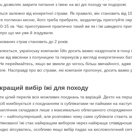
ь дозволяє закрити питання з їжею на всі дні походу чи подорожі.
ься залежно від конкретної страви. Як правило, він становить від 1
е поглинач кисню, його треба прибрати, заздалегідь приготуйте окрі
0-15 хв. Час приготування практично такий же як і їжі швидкого при
 про що ми уже й згадували.
мованих страв становить до 2 років.
влюється, українську компанію Їdlo досить важко наздогнати в гонц
ки від вівсянки з полуницею та перекусів у вигляді енергетичних ба
е переймайтесь, якщо ви звикли до чогось більш звичайного, адже їd
ле. Насправді про всі страви, які компанія пропонує, досить важко 
кращий вибір їжі для походу
и цілий перелік всіх можливих поєднань та варіацій. Дехто на перш
осіб комбінується з поєднанням із субліматами чи пайками на наступн
аплічник складався лише з максимально облегшеного спорядження і 
нт – найпопулярніший, але розповімо чому саме сублімати стають за
лімованої їжі стає найкращим вибором через найкраще співвідношенн
идко зіпсуватись, особливо якщо вибір падає на кисломолочний сегм