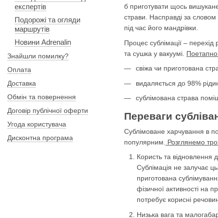
експертів
б приготувати щось вишукане
страви. Насправді за словом “
Подорожі та огляди
під час його мандрівки.
маршрутів
Новини Adrenalin
Процес сублімації – перехід
та сушка у вакуумі.
Поетапно 
Знайшли помилку?
свіжа чи приготована стр
Оплата
видаляється до 98% рід
Доставка
Обмін та повернення
сублімована страва поміщ
Договір публічної оферти
Переваги субліва
Угода користувача
Сублімоване харчування в пох
Дисконтна програма
популярним.
Розглянемо тро
Користь та відновлення д
Сублімація не залучає ц
приготована сублімування
фізичної активності на п
потребує корисні речови
Низька вага та малогабар