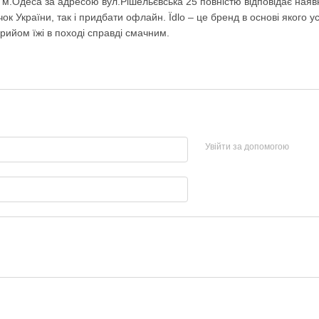
 м.Одеса за адресою вул.Рішельєвська 25 повністю відповідає наявн
очок України, так і придбати офлайн. Їdlo – це бренд в основі якого 
рийом їжі в поході справді смачним.
Увійти за допомогою