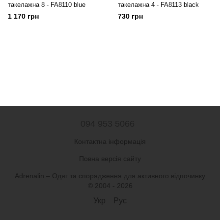
такелажна 8 - FA8110 blue
такелажна 4 - FA8113 black
1 170 грн
730 грн
094 953 5066
Контактна інформація
Повна версія сайту
Adrenalin – Одяг та спорядження для активного відпочинку
© 2004 - 2026
Укр
Рус