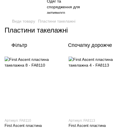
Види товару
Пластини такелажні
Пластини такелажні
Фільтр
Спочатку дорожче
Артикул: FA8110
Артикул: FA8113
First Ascent пластина
First Ascent пластина