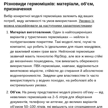
Різновиди гермомішків: матеріали, обʼєм,
призначення
Вибір конкретної моделі гермомішка залежить від ваших
потреб, виду активності та умов використання.
Умовно їх
можна класифікувати за наступними характеристиками
:
Матеріал виготовлення.
Один із найпоширеніших
варіантів у туристичних гермомішках — нейлон із
поліуретановим покриттям. Такі моделі легкі, гнучкі та
компактні, що робить їх ідеальними для піших мандрівок,
де важливий кожен грам ваги. Нейлонові гермомішки
зазвичай мають технологію RipStop, але все ж менш стійкі
до механічних пошкоджень, тож вимагають обережного
використання. ПВХ-гермомішки, навпаки, відрізняються
винятковою міцністю, стійкістю до стирання й абсолютною
водонепроникністю. Завдяки цим властивостям їх часто
використовують у водних походах, на риболовлі або в
екстремальних умовах.
Обʼєм.
На ринку представлені моделі різного об'єму — від
невеликих гермомішків на 2–5 літрів для зберігання
документів, телефону чи аптечки, до великих варіантів
об’ємом 50–100 літрів, які вміщують усе спорядження для