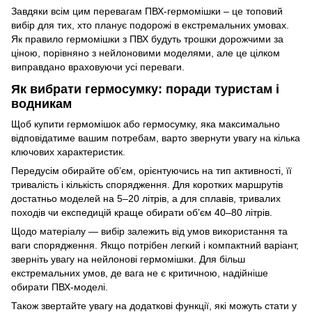
Завдяки всім цим перевагам ПВХ-гермомішки – це топовий
вибір для тих, хто планує подорожі в екстремальних умовах.
Як правило гермомішки з ПВХ будуть трошки дорожчими за
ціною, порівняно з нейлоновими моделями, але це цілком
виправдано враховуючи усі переваги.
Як вибрати гермосумку: поради туристам і
водникам
Щоб купити гермомішок або гермосумку, яка максимально
відповідатиме вашим потребам, варто звернути увагу на кілька
ключових характеристик.
Передусім обирайте обʼєм, орієнтуючись на тип активності, її
тривалість і кількість спорядження. Для коротких маршрутів
достатньо моделей на 5–20 літрів, а для сплавів, тривалих
походів чи експедицій краще обирати обʼєм 40–80 літрів.
Щодо матеріалу — вибір залежить від умов використання та
ваги спорядження. Якщо потрібен легкий і компактний варіант,
зверніть увагу на нейлонові гермомішки. Для більш
екстремальних умов, де вага не є критичною, надійніше
обирати ПВХ-моделі.
Також звертайте увагу на додаткові функції, які можуть стати у