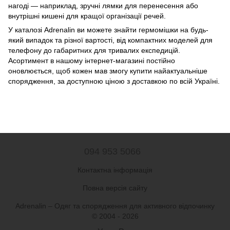
нагоді — наприклад, зручні лямки для перенесення або
внутрішні кишені для кращої організації речей.
У каталозі Adrenalin ви можете знайти гермомішки на будь-
який випадок та різної вартості, від компактних моделей для
телефону до габаритних для тривалих експедицій.
Асортимент в нашому інтернет-магазині постійно
оновлюється, щоб кожен мав змогу купити найактуальніше
спорядження, за доступною ціною з доставкою по всій Україні.
094 953 5066
Контактна інформація
Повна версія сайту
Adrenalin – Одяг та спорядження для активного відпочинку
© 2004 - 2026