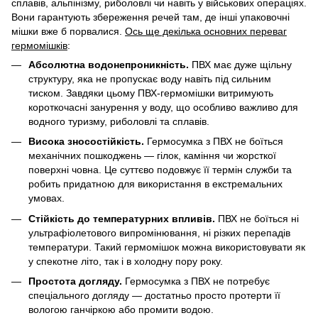
сплавів, альпінізму, риболовлі чи навіть у військових операціях.
Вони гарантують збереження речей там, де інші упаковочні
мішки вже б порвалися.
Ось ще декілька основних переваг
гермомішків
:
Абсолютна водонепроникність.
ПВХ має дуже щільну
структуру, яка не пропускає воду навіть під сильним
тиском. Завдяки цьому ПВХ-гермомішки витримують
короткочасні занурення у воду, що особливо важливо для
водного туризму, риболовлі та сплавів.
Висока зносостійкість.
Гермосумка з ПВХ не боїться
механічних пошкоджень — гілок, каміння чи жорсткої
поверхні човна. Це суттєво подовжує її термін служби та
робить придатною для використання в екстремальних
умовах.
Стійкість до температурних впливів.
ПВХ не боїться ні
ультрафіолетового випромінювання, ні різких перепадів
температури. Такий гермомішок можна використовувати як
у спекотне літо, так і в холодну пору року.
Простота догляду.
Гермосумка з ПВХ не потребує
спеціального догляду — достатньо просто протерти її
вологою ганчіркою або промити водою.