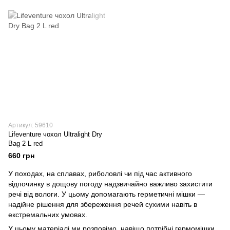
Артикул: 59610
Lifeventure чохол Ultralight Dry
Bag 2 L red
660 грн
У походах, на сплавах, риболовлі чи під час активного
відпочинку в дощову погоду надзвичайно важливо захистити
речі від вологи. У цьому допомагають герметичні мішки —
надійне рішення для збереження речей сухими навіть в
екстремальних умовах.
У цьому матеріалі ми розповімо, навіщо потрібні гермомішки,