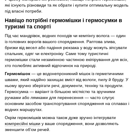
які існують різновиди та як обрати і купити оптимальну модель
під власні потреби.
Навіщо потрібні гермомішки і гермосумки в
туризмі та спорті
Під час мандрівок, водних походів чи кемпінгу волога — один
із головних ворогів вашого спорядження. Раптова злива,
бризки від весел або падіння рюкзака у воду можуть зіпсувати
спальник, одяг чи електроніку. Саме тому туристичні
гермомішки стали незамінною частиною екіпірування для всіх,
хто полюбляє активний відпочинок на природі.
Гермомішок
— це водонепроникний мішок із герметичними
швами, який надійно захищає вміст від вологи, пилу й бруду. У
ньому зручно зберігати речі, документи, техніку та продукти.
Гермосумка — варіант із більшою місткістю та зручними
ручками або лямками для перенесення — часто слугує
основним засобом транспортування спорядження на сплавах і
водних маршрутах.
Окрім гермомішків можна також дуже зручно інтегрувати
компресійні мішки
у ваше спорядження, вони дозволяють
зменшити обʼєм речей.