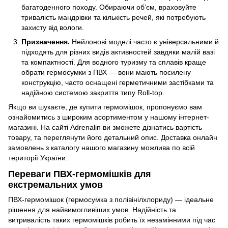
багатоденного походу. Обираючи об’єм, враховуйте
тривалість мандрівки та кількість речей, які потребують
захисту від вологи.
Призначення.
Нейлонові моделі часто є універсальними й
підходять для різних видів активностей завдяки малій вазі
та компактності. Для водного туризму та сплавів краще
обрати гермосумки з ПВХ — вони мають посилену
конструкцію, часто оснащені герметичними застібками та
надійною системою закриття типу Roll-top.
Якщо ви шукаєте, де купити гермомішок, пропонуємо вам
ознайомитись з широким асортиментом у нашому інтернет-
магазині. На сайті Adrenalin ви зможете дізнатись вартість
товару, та переглянути його детальний опис. Доставка онлайн
замовлень з каталогу нашого магазину можлива по всій
території України.
Переваги ПВХ-гермомішків для
екстремальних умов
ПВХ-гермомішок (гермосумка з полівінілхлориду) — ідеальне
рішення для найвимогливіших умов. Надійність та
витривалість таких гермомішків робить їх незамінними під час