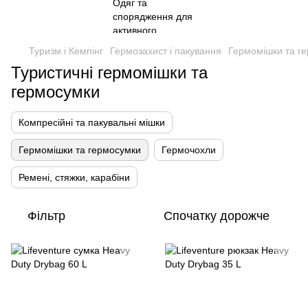
Туризм і Кемпінг
Гермозахист і пакування
Гермомішки та г
Туристичні гермомішки та
гермосумки
Компресійні та пакувальні мішки
Гермомішки та гермосумки
Гермочохли
Ремені, стяжки, карабіни
Фільтр
Спочатку дорожче