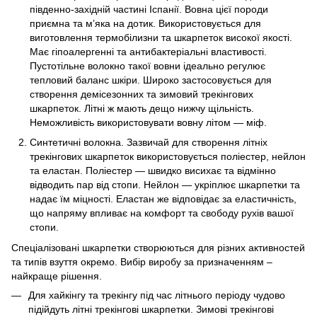
південно-західній частині Іспанії. Вовна цієї породи
приємна та м’яка на дотик. Використовується для
виготовлення термобілизни та шкарпеток високої якості.
Має гіпоалергенні та антибактеріальні властивості.
Пустотільне волокно такої вовни ідеально регулює
тепловий баланс шкіри. Широко застосовується для
створення демісезонних та зимовий трекінгових
шкарпеток. Літні ж мають дещо нижчу щільність.
Неможливість використовувати вовну літом — міф.
Синтетичні волокна. Зазвичай для створення літніх
трекінгових шкарпеток використовується поліестер, нейлон
та еластан. Поліестер — швидко висихає та відмінно
відводить пар від стопи. Нейлон — укріплює шкарпетки та
надає їм міцності. Еластан же відповідає за еластичність,
що напряму впливає на комфорт та свободу рухів вашої
стопи.
Спеціалізовані шкарпетки створюються для різних активностей
та типів взуття окремо. Вибір виробу за призначенням –
найкраще рішення.
Для хайкінгу та трекінгу під час літнього періоду чудово
підійдуть літні трекінгові шкарпетки. Зимові трекінгові