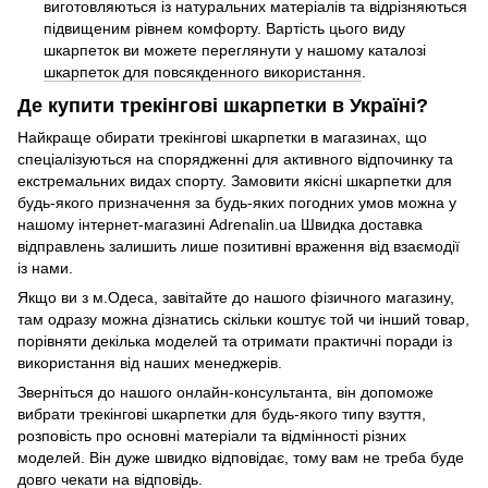
виготовляються із натуральних матеріалів та відрізняються
підвищеним рівнем комфорту. Вартість цього виду
шкарпеток ви можете переглянути у нашому каталозі
шкарпеток для повсякденного використання
.
Де купити трекінгові шкарпетки в Україні?
Найкраще обирати трекінгові шкарпетки в магазинах, що
спеціалізуються на спорядженні для активного відпочинку та
екстремальних видах спорту. Замовити якісні шкарпетки для
будь-якого призначення за будь-яких погодних умов можна у
нашому інтернет-магазині Adrenalin.ua Швидка доставка
відправлень залишить лише позитивні враження від взаємодії
із нами.
Якщо ви з м.Одеса, завітайте до нашого фізичного магазину,
там одразу можна дізнатись скільки коштує той чи інший товар,
порівняти декілька моделей та отримати практичні поради із
використання від наших менеджерів.
Зверніться до нашого онлайн-консультанта, він допоможе
вибрати трекінгові шкарпетки для будь-якого типу взуття,
розповість про основні матеріали та відмінності різних
моделей. Він дуже швидко відповідає, тому вам не треба буде
довго чекати на відповідь.