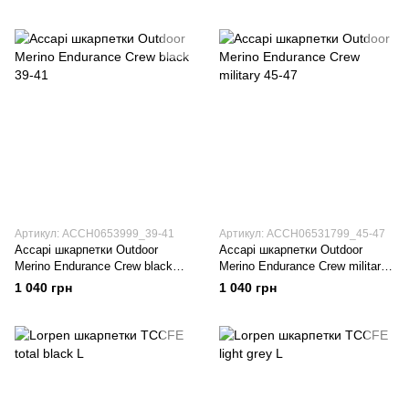
Артикул: ACCH0653999_39-41
Артикул: ACCH06531799_45-47
Accapi шкарпетки Outdoor
Accapi шкарпетки Outdoor
Merino Endurance Crew black
Merino Endurance Crew military
39-41
45-47
1 040 грн
1 040 грн