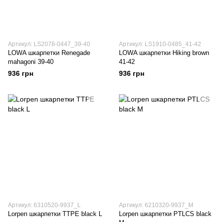
Артикул: LS2078-0447_39-40
Артикул: LS1910-0485_41-42
LOWA шкарпетки Renegade
LOWA шкарпетки Hiking brown
mahagoni 39-40
41-42
936 грн
936 грн
Артикул: 6310520-9937_L
Артикул: 6210320-9937_M
Lorpen шкарпетки TTPE black L
Lorpen шкарпетки PTLCS black