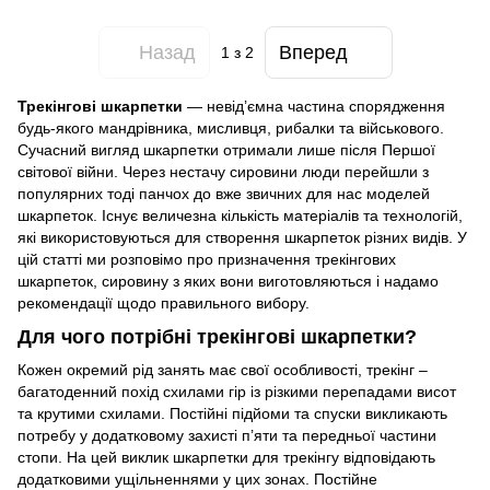
Назад
Вперед
1
з 2
Трекінгові шкарпетки
— невід’ємна частина спорядження
будь-якого мандрівника, мисливця, рибалки та військового.
Сучасний вигляд шкарпетки отримали лише після Першої
світової війни. Через нестачу сировини люди перейшли з
популярних тоді панчох до вже звичних для нас моделей
шкарпеток. Існує величезна кількість матеріалів та технологій,
які використовуються для створення шкарпеток різних видів. У
цій статті ми розповімо про призначення трекінгових
шкарпеток, сировину з яких вони виготовляються і надамо
рекомендації щодо правильного вибору.
Для чого потрібні трекінгові шкарпетки?
Кожен окремий рід занять має свої особливості, трекінг –
багатоденний похід схилами гір із різкими перепадами висот
та крутими схилами. Постійні підйоми та спуски викликають
потребу у додатковому захисті п’яти та передньої частини
стопи. На цей виклик шкарпетки для трекінгу відповідають
додатковими ущільненнями у цих зонах. Постійне