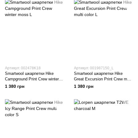
Артикул: 002478K18
Артикул: 001987150_L
Smartwool шкарпетки Hike
Smartwool шкарпетки Hike
Campground Print Crew winter
Great Excursion Print Crew multi
moss L
color L
1 380 грн
1 380 грн