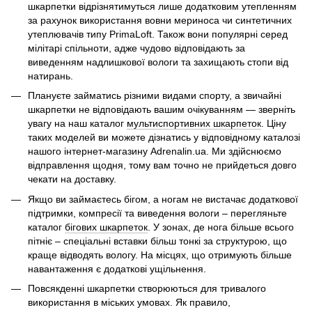
шкарпетки відрізнятимуться лише додатковим утепленням
за рахунок використання вовни мериноса чи синтетичних
утеплювачів типу PrimaLoft. Також вони популярні серед
мілітарі спільноти, адже чудово відповідають за
виведенням надлишкової вологи та захищають стопи від
натирань.
Плануєте займатись різними видами спорту, а звичайні
шкарпетки не відповідають вашим очікуванням — зверніть
увагу на наш каталог
мультиспортивних шкарпеток
. Ціну
таких моделей ви можете дізнатись у відповідному каталозі
нашого інтернет-магазину Adrenalin.ua. Ми здійснюємо
відправлення щодня, тому вам точно не прийдеться довго
чекати на доставку.
Якщо ви займаєтесь бігом, а ногам не вистачає додаткової
підтримки, компресії та виведення вологи – перегляньте
каталог
бігових шкарпеток
. У зонах, де нога більше всього
пітніє – спеціальні вставки більш тонкі за структурою, що
краще відводять вологу. На місцях, що отримують більше
навантаження є додаткові ущільнення.
Повсякденні шкарпетки створюються для тривалого
використання в міських умовах. Як правило,