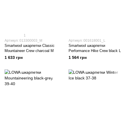
1
Артикул: 013300003_M
Артикул: 001618001_L
Smartwool шкарпетки Classic
Smartwool шкарпетки
Mountaineer Crew charcoal M
Performance Hike Crew black L
1 633 грн
1 564 грн