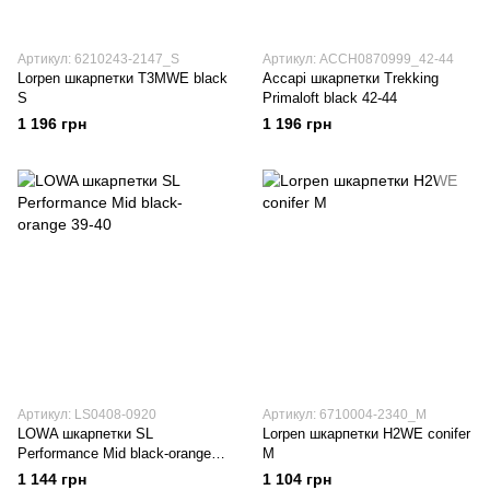
Артикул: 6210243-2147_S
Артикул: ACCH0870999_42-44
Lorpen шкарпетки T3MWE black
Accapi шкарпетки Trekking
S
Primaloft black 42-44
1 196 грн
1 196 грн
Артикул: LS0408-0920
Артикул: 6710004-2340_M
LOWA шкарпетки SL
Lorpen шкарпетки H2WE conifer
Performance Mid black-orange
M
39-40
1 144 грн
1 104 грн