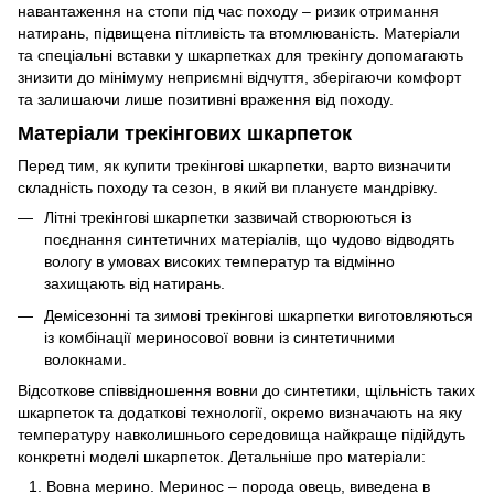
навантаження на стопи під час походу – ризик отримання
натирань, підвищена пітливість та втомлюваність. Матеріали
та спеціальні вставки у шкарпетках для трекінгу допомагають
знизити до мінімуму неприємні відчуття, зберігаючи комфорт
та залишаючи лише позитивні враження від походу.
Матеріали трекінгових шкарпеток
Перед тим, як купити трекінгові шкарпетки, варто визначити
складність походу та сезон, в який ви плануєте мандрівку.
Літні трекінгові шкарпетки зазвичай створюються із
поєднання синтетичних матеріалів, що чудово відводять
вологу в умовах високих температур та відмінно
захищають від натирань.
Демісезонні та зимові трекінгові шкарпетки виготовляються
із комбінації мериносової вовни із синтетичними
волокнами.
Відсоткове співвідношення вовни до синтетики, щільність таких
шкарпеток та додаткові технології, окремо визначають на яку
температуру навколишнього середовища найкраще підійдуть
конкретні моделі шкарпеток. Детальніше про матеріали:
Вовна мерино. Меринос – порода овець, виведена в