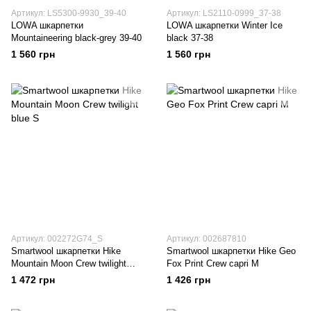
Артикул: LS5300-9930_39-40
Артикул: LS2110-0999_37-38
LOWA шкарпетки
LOWA шкарпетки Winter Ice
Mountaineering black-grey 39-40
black 37-38
1 560 грн
1 560 грн
Артикул: 002272G74_S
Артикул: 002687810
Smartwool шкарпетки Hike
Smartwool шкарпетки Hike Geo
Mountain Moon Crew twilight
Fox Print Crew capri M
blue S
1 472 грн
1 426 грн