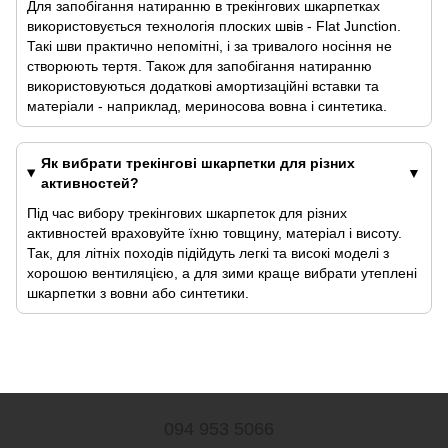
Для запобігання натиранню в трекінгових шкарпетках
використовується технологія плоских швів - Flat Junction.
Такі шви практично непомітні, і за тривалого носіння не
створюють тертя. Також для запобігання натиранню
використовуються додаткові амортизаційні вставки та
матеріали - наприклад, мериносова вовна і синтетика.
Як вибрати трекінгові шкарпетки для різних
активностей?
Під час вибору трекінгових шкарпеток для різних
активностей враховуйте їхню товщину, матеріал і висоту.
Так, для літніх походів підійдуть легкі та високі моделі з
хорошою вентиляцією, а для зими краще вибрати утеплені
шкарпетки з вовни або синтетики.
094 953 5066