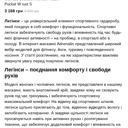
Pocket W rust S
3 168 грн
3 960 грн
Легінси
– це універсальний елемент спортивного гардеробу,
який поєднує в собі комфорт і функціональність. Спортивні
легінси забезпечують свободу рухів і впевненість під час будь-
якої фізичної активності – на пробіжці, в спортзалі або в
поході. В інтернет-магазині Adrenalin представлений широкий
вибір моделей для фітнесу, йоги, туризму і повсякденного
носіння. У статті розглянемо, на які характеристики важливо
звернути увагу перед покупкою легінсів.
Легінси – поєднання комфорту і свободи
рухів
Моделі жіночих і чоловічих легінсів, які представлені в нашому
магазині, мають анатомічний крій, завдяки чому не сковують
рухів під час тренувань і забезпечують спортсмену
максимальний комфорт. На відміну від спортивних штанів,
легінси щільно прилягають до тіла, відмінно відводять вологу і
запобігають натиранню. А завдяки щільності легінси не
просвічуються навіть при активних рухах і розтягуванні
тканини, що забезпечує додатковий комфорт і впевненість на