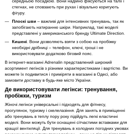
середньою посадкою. Вони надійно фіксуються на талії і
стегнах, не сповзають при рухах і візуально коригують
фігуру.
Плоскі шви
– важливі для інтенсивних тренувань, так як
запобігають натиранню шкіри. Наприклад, такі моделі
представлені у американського бренду Ultimate Direction.
Кишені
. Вони дозволяють взяти з собою на пробіжку
необхідні дрібниці – телефон, ключі, гроші і не
використовувати додатково біговий пояс.
В інтернет-магазині Adrenalin представлений широкий
асортимент легінсів з різними характеристиками і вартістю. Ви
можете їх подивитися і приміряти в магазині в Одесі, або
замовити доставку в будь-яке місто України.
Де використовувати легінси: тренування,
пробіжки, туризм
Жіночі легінси універсальні і підходять для фітнесу,
прогулянок, туризму і скелелазіння. Для занять в приміщенні
або тренувань в теплу пору року підійдуть легкі еластичні
моделі. Вони можуть бути оснащені сітчастими вставками для
кращої вентиляції. Для тренувань в холодних погодних умовах