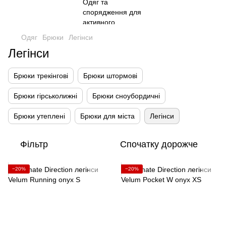
Одяг
Брюки
Легінси
Легінси
Брюки трекінгові
Брюки штормові
Брюки гірськолижні
Брюки сноубордичні
Брюки утеплені
Брюки для міста
Легінси
Фільтр
Спочатку дорожче
−20%
−20%