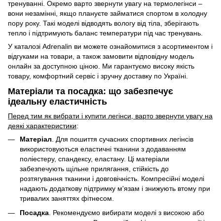
тренуванні. Окремо варто звернути увагу на термолегінси –
вони незамінні, якщо плануєте займатися спортом в холодну
пору року. Такі моделі відводять вологу від тіла, зберігають
тепло і підтримують баланс температури під час тренувань.
У каталозі Adrenalin ви можете ознайомитися з асортиментом і
відгуками на товари, а також замовити відповідну модель
онлайн за доступною ціною. Ми гарантуємо високу якість
товару, комфортний сервіс і зручну доставку по Україні.
Матеріали та посадка: що забезпечує
ідеальну еластичність
Перед тим як вибрати і купити легінси, варто звернути увагу на
деякі характеристики
:
Матеріал
. Для пошиття сучасних спортивних легінсів
використовуються еластичні тканини з додаванням
поліестеру, спандексу, еластану. Ці матеріали
забезпечують щільне прилягання, стійкість до
розтягування тканини і довговічність. Компресійні моделі
надають додаткову підтримку м'язам і знижують втому при
тривалих заняттях фітнесом.
Посадка
. Рекомендуємо вибирати моделі з високою або