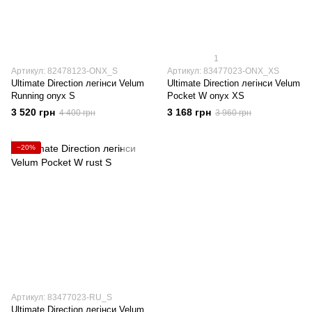
1
Артикул: 82478123-ONX_S
Артикул: 83477023-ONX_XS
Ultimate Direction легінси Velum
Ultimate Direction легінси Velum
Running onyx S
Pocket W onyx XS
3 520 грн
3 168 грн
4 400 грн
3 960 грн
−20%
Артикул: 83477023-RU_S
Ultimate Direction легінси Velum