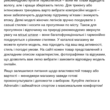
рекомендуємо купити термолегінси – вони не тільки відводять
вологу, але і краще зберігають тепло. Для трекінгу або
інтенсивних тренувань варто вибрати компресійні моделі –
вони забезпечують додаткову підтримку м'язам і знижують
втому. Деякі моделі жіночих легінсів зручно поєднувати з
casual стилем і носити на прогулянки по місту. Також для
прогулянок і відпочинку на природі рекомендуємо звернути
увагу на
міські штани
– вони багатофункціональні і гармонійно
поєднуються з різними стилями. У каталозі магазину ви
можете купити модель, яка підходить під ваш вид активності,
стиль і погодні умови. На сайті кожен товар представлений з
докладним описом характеристик, фотографіями та відгуками,
що дозволить вам легко вибрати і замовити відповідну модель
онлайн.
Якщо залишилися питання щодо властивостей товару або
вартості – менеджери магазину завжди готові
проконсультувати і допомогти з вибором. Купуйте легінси в
Adrenalin і займайтеся спортом з максимальним комфортом!