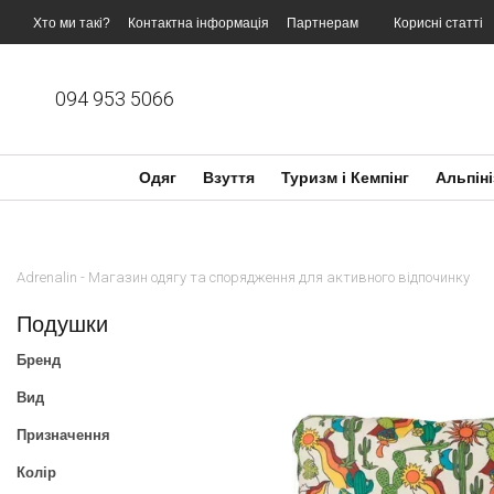
Перейти до основного контенту
Хто ми такі?
Контактна інформація
Партнерам
Корисні статті
094 953 5066
Одяг
Взуття
Туризм і Кемпінг
Альпіні
Adrenalin - Магазин одягу та спорядження для активного відпочинку
Подушки
Бренд
Вид
Призначення
Колір