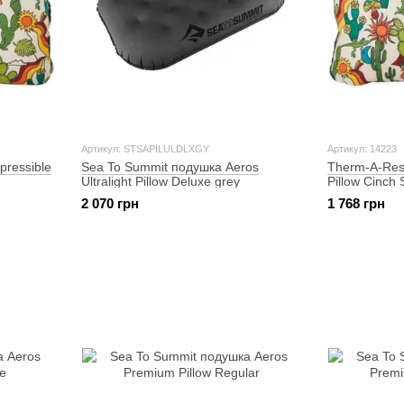
Артикул: STSAPILULDLXGY
Артикул: 14223
ressible
Sea To Summit подушка Aeros
Therm-A-Res
Ultralight Pillow Deluxe grey
Pillow Cinch 
2 070 грн
1 768 грн