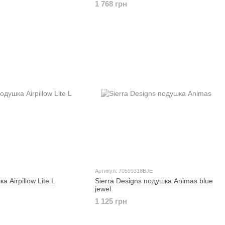
1 768 грн
Артикул: 70599318BJE
 Airpillow Lite L
Sierra Designs подушка Animas blue
jewel
1 125 грн