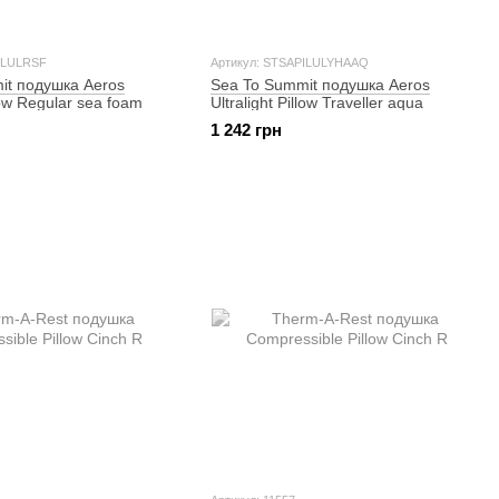
ILULRSF
Артикул: STSAPILULYHAAQ
it подушка Aeros
Sea To Summit подушка Aeros
llow Regular sea foam
Ultralight Pillow Traveller aqua
1 242 грн