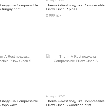
Артикул: 11557
t подушка Compressible
Therm-A-Rest подушка Compressible
R funguy print
Pillow Cinch R pines
2 080 грн
Артикул: 14222
t подушка Compressible
Therm-A-Rest подушка Compressible
 S topo wave
Pillow Cinch S woodland print