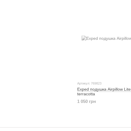
Артикул: 769823
Exped подушка Airpillow Lit
terracotta
1 050 грн