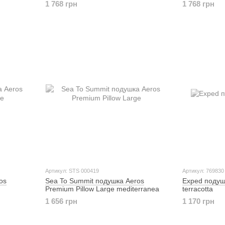
1 768 грн
1 768 грн
Артикул: STS 000419
Артикул: 769830
os
Sea To Summit подушка Aeros
Exped подушка
Premium Pillow Large mediterranea
terracotta
1 656 грн
1 170 грн