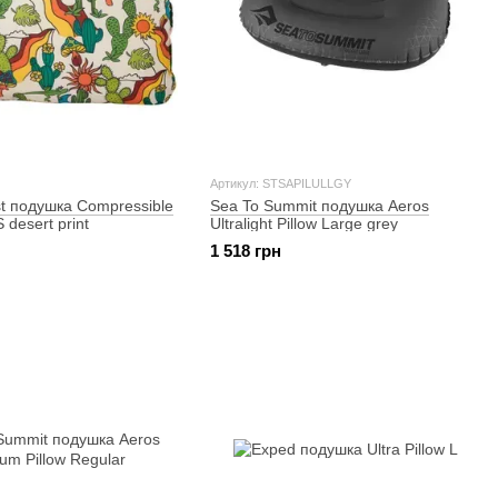
Артикул: STSAPILULLGY
t подушка Compressible
Sea To Summit подушка Aeros
S desert print
Ultralight Pillow Large grey
1 518 грн