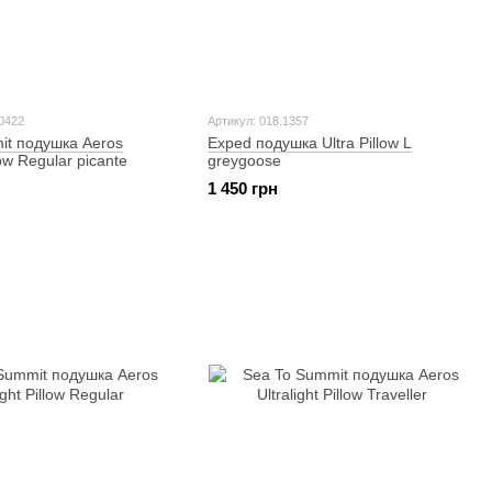
0422
Артикул: 018.1357
it подушка Aeros
Exped подушка Ultra Pillow L
ow Regular picante
greygoose
1 450 грн