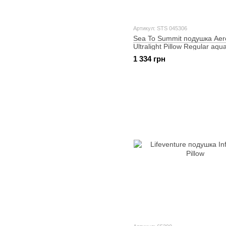
Артикул: STS 045306
Sea To Summit подушка Aer
Ultralight Pillow Regular aqu
1 334 грн