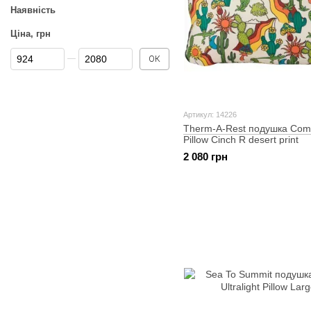
Наявність
Ціна, грн
Від Ціна, грн
До Ціна, грн
ОК
Артикул: 14226
Therm-A-Rest подушка Comp
Pillow Cinch R desert print
2 080 грн