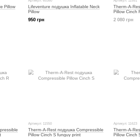
Артикул: 65380
Артикул: 11551
e Pillow
Lifeventure подушка Inflatable Neck
Therm-A-Res
Pillow
Pillow Cinch 
950 грн
2 080 грн
Артикул: 11550
Артикул: 11623
ressible
Therm-A-Rest подушка Compressible
Therm-A-Res
t
Pillow Cinch S funguy print
Pillow Cinch