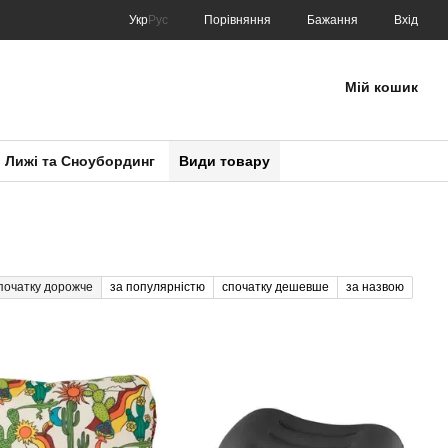
Порівняння
Укр
Рус
Бажання
Вхід
Мій кошик
Лижі та Сноубординг
Види товару
початку дорожче
за популярністю
спочатку дешевше
за назвою