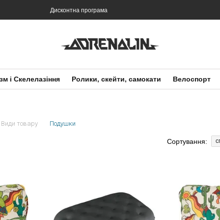
Дисконтна програма
зм і Скелелазіння
Ролики, скейти, самокати
Велоспорт
Види товару
Подушки
Сортування:
с