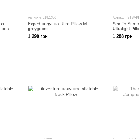
Артикул: 018.1356
Артикул: STSAP
os
Exped подушка Ultra Pillow M
Sea To Summ
a sea
greygoose
Ultralight Pi
1 290 грн
1 288 грн