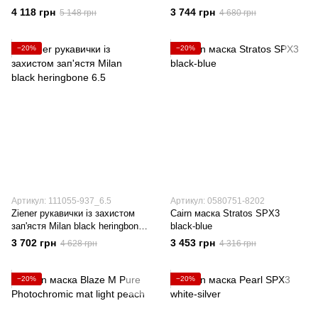
4 118 грн
3 744 грн
5 148 грн
4 680 грн
−20%
−20%
Артикул: 111055-937_6.5
Артикул: 0580751-8202
Ziener рукавички із захистом
Cairn маска Stratos SPX3
зап'ястя Milan black heringbone
black-blue
6.5
3 702 грн
3 453 грн
4 628 грн
4 316 грн
−20%
−20%