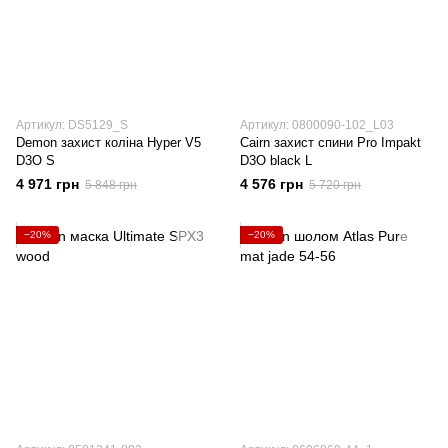
Артикул: DS5129_S
Артикул: 0800090-102_L03
Demon захист коліна Hyper V5
Cairn захист спини Pro Impakt
D3O S
D3O black L
4 971 грн
4 576 грн
5 848 грн
5 720 грн
−20%
−20%