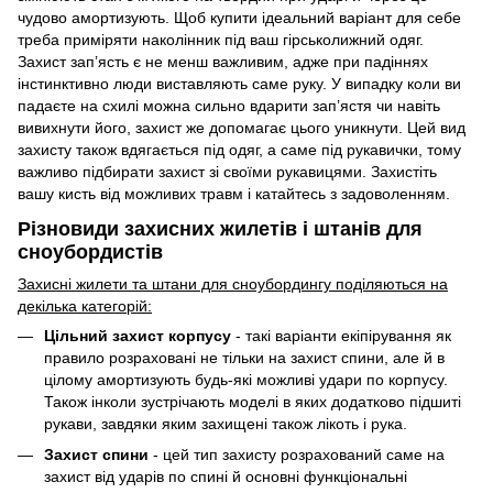
чудово амортизують. Щоб купити ідеальний варіант для себе
треба приміряти наколінник під ваш гірськолижний одяг.
Захист зап’ясть є не менш важливим, адже при падіннях
інстинктивно люди виставляють саме руку. У випадку коли ви
падаєте на схилі можна сильно вдарити зап’ястя чи навіть
вивихнути його, захист же допомагає цього уникнути. Цей вид
захисту також вдягається під одяг, а саме під рукавички, тому
важливо підбирати захист зі своїми рукавицями. Захистіть
вашу кисть від можливих травм і катайтесь з задоволенням.
Різновиди захисних жилетів і штанів для
сноубордистів
Захисні жилети та штани для сноубордингу поділяються на
декілька категорій:
Цільний захист корпусу
- такі варіанти екіпірування як
правило розраховані не тільки на захист спини, але й в
цілому амортизують будь-які можливі удари по корпусу.
Також інколи зустрічають моделі в яких додатково підшиті
рукави, завдяки яким захищені також лікоть і рука.
Захист спини
- цей тип захисту розрахований саме на
захист від ударів по спині й основні функціональні