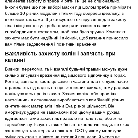
елементів захисту їх треба міряти і ні це не опціонально.
Інколи буває що при виборі маски під шолом треба приміряти
більше 10 різних моделей і тільки тоді обираєш ідеальну, з
шоломом так само. Що стосується екіпірування для захисту
тіла і кінцівок то тут треба приміряти захист з вашим
сноубордичним костюмом, щоб вам було зручно. Комплект
захисту має бути надійний і якісний, щоб катання приносило
вам тільки задоволення і позитивні враження.
Важливість захисту колін і зап’ясть при
катанні
Вивихи, переломи, та й взагалі будь-які травми можуть дуже
сильно зіпсувати враження від зимового відпочинку в горах.
Коліно, зап’ястя, кисть це саме ті частини тіла які дуже часто
страждають від падінь на гірськолижних схилах, тому радимо
попіклуватись про їх захист. Захист коліна або простіше
наколінник - в основному виробляється з комбінацій різних
синтетичних матеріалів і піни Eva різної щільності. Він
амортизує удари не заважаючи при цьому вашим рухам,
вдягається такий захист як правило на голе тіло, або ж на
термобілизну. Існують також більш технологічні моделі в яких
застосовують матеріали накшталт D3O у якому молекули
змінюють стан з м’якого на твердий при ударі й через це