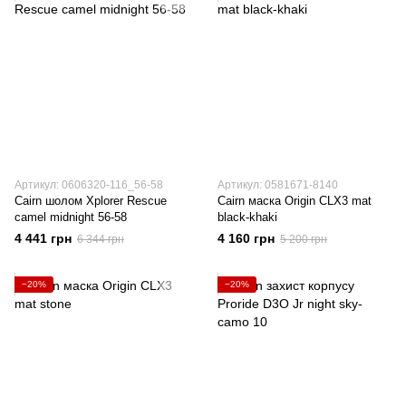
Артикул: 0606320-116_56-58
Артикул: 0581671-8140
Cairn шолом Xplorer Rescue
Cairn маска Origin CLX3 mat
camel midnight 56-58
black-khaki
4 441 грн
4 160 грн
6 344 грн
5 200 грн
−20%
−20%