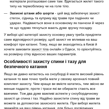
матеріали розташовані саме там. Вдягається жилет такого
типу на термобілизну чи на голе тіло.
Захисні штани або шорти
- цей вид забезпечує захист
стегон, сідниць та куприку від травм при падіннях чи
ударах. Надіваються вони в основному як панчохи й через
те що чудово тягнуться мають дуже зручну посадку.
У виборі цієї категорії захисту основну увагу треба приділяти
саме відповідності розміру, щоб захист не впливав на ваш
комфорт при катанні. Тому, якщо ви знаходитесь в Києві й
хочете замовити
захист тіла
онлайн з Одеси, то орієнтуйтесь
на розмірну сітку відносно ваших параметрів.
Особливості захисту спини і тазу для
безпечного катання
Якщо ви давно катаєтесь на сноуборді й маєте високий рівень
катання то вам точно треба мати у своєму арсеналі повний
комплект захисту. Чим краще ви вмієте кататись, тим звісно ви
менше падаєте, проте і траси які ви обираєте стають все
важчими. Тож два дуже важливі аспекти у сноубордичному
захисті це спина і таз. Надійно захистити спину від травм ви
можете за допомогою захисного жилета. При виборі жилета
зважайте на ваш рівень катання, для більш досвідчених