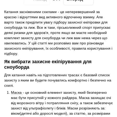
Катання засніженими схилами - це неперевершений за
красою і відчуттями вид активного відпочинку взимку. Але
варто також приділити увагу підбору захисної екіпіровки для
сноуборда та лиж. Все ж таки, гірськолижний спорт припускає
деякі ризики для здоров’я, проте якщо ви маєте необхідний
комплект захисту для сноуборда чи лиж вам нема через що
хвилюватись. У цій статті ми розповімо вам про різновиди
захисного екіпірування, їх особливості, правила користування і
підбору.
Як вибрати захисне екіпірування для
сноуборда
Для катання навіть на підготовлених трасах є базовий список
захисту з яким ви будете почуватись комфортно і безпечно на
схилі.
Маска
- це основний елемент захисту, який безперечно
має бути присутній у кожного райдера. Маска захищає очі
від морозного вітру і потрапляння снігу, а також забезпечує
захист від ультрафіолету і бліків. Маски розрізняють за:
віком(дитячі або дорослі моделі), за статтю, за розмірами