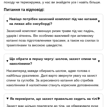
походу чи термокружка, у нас ви знайдете усе і навіть більше.
Питання та відповіді:
Навіщо потрібен захисний комплект під час катання
на лижах або сноуборді?
Захисний комплект зменшує ризик травм під час падінь,
ударів і зіткнень. Він особливо важливий при активному
катанні поза підготовленими трасами, а також на схилах із
трамплінами та високою швидкістю.
Що обрати в першу чергу: шолом, захист спини чи
наколінники?
Насамперед завжди обирають шолом, адже голова є
найбільш уразливою. Далі варто звернути увагу на захист
спини та суглобів. За агресивного катання або стрибків
наколінники й налокітники стануть корисним доповненням.
Як перевірити, що захист правильно сидить на тілі?
Захист має щільно прилягати до тіла, не обмежувати рухи