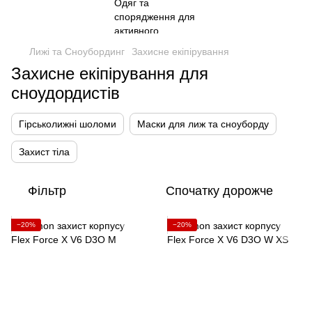
Лижі та Сноубординг
Захисне екіпірування
Захисне екіпірування для
сноудордистів
Гірськолижні шоломи
Маски для лиж та сноуборду
Захист тіла
Фільтр
Спочатку дорожче
−20%
−20%