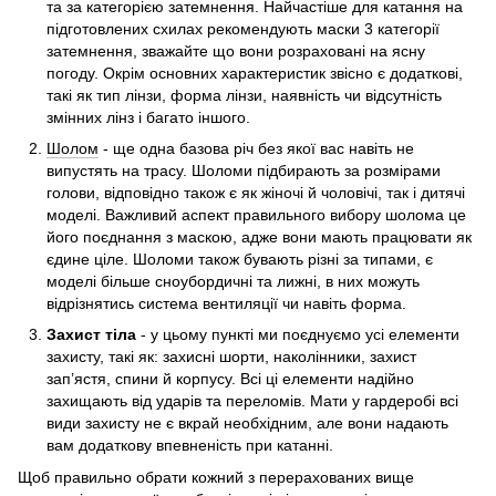
та за категорією затемнення. Найчастіше для катання на
підготовлених схилах рекомендують маски 3 категорії
затемнення, зважайте що вони розраховані на ясну
погоду. Окрім основних характеристик звісно є додаткові,
такі як тип лінзи, форма лінзи, наявність чи відсутність
змінних лінз і багато іншого.
Шолом
- ще одна базова річ без якої вас навіть не
випустять на трасу. Шоломи підбирають за розмірами
голови, відповідно також є як жіночі й чоловічі, так і дитячі
моделі. Важливий аспект правильного вибору шолома це
його поєднання з маскою, адже вони мають працювати як
єдине ціле. Шоломи також бувають різні за типами, є
моделі більше сноубордичні та лижні, в них можуть
відрізнятись система вентиляції чи навіть форма.
Захист тіла
- у цьому пункті ми поєднуємо усі елементи
захисту, такі як: захисні шорти, наколінники, захист
зап’ястя, спини й корпусу. Всі ці елементи надійно
захищають від ударів та переломів. Мати у гардеробі всі
види захисту не є вкрай необхідним, але вони надають
вам додаткову впевненість при катанні.
Щоб правильно обрати кожний з перерахованих вище