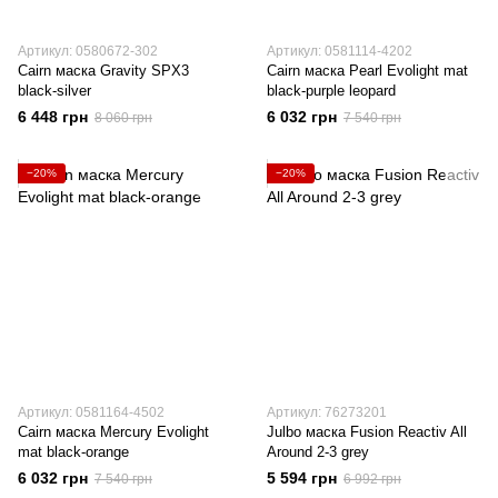
Артикул: 0580672-302
Артикул: 0581114-4202
Cairn маска Gravity SPX3
Cairn маска Pearl Evolight mat
black-silver
black-purple leopard
6 448 грн
6 032 грн
8 060 грн
7 540 грн
−20%
−20%
Артикул: 0581164-4502
Артикул: 76273201
Cairn маска Mercury Evolight
Julbo маска Fusion Reactiv All
mat black-orange
Around 2-3 grey
6 032 грн
5 594 грн
7 540 грн
6 992 грн