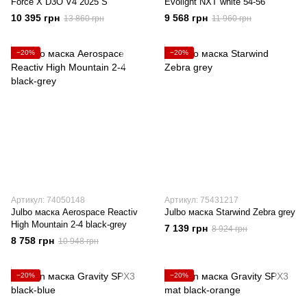
Force X D3O V4 2025 S
Evolight NXT white 54-56
10 395 грн
9 568 грн
13 860 грн
11 960 грн
−20%
−20%
Артикул: 74050148
Артикул: 75431217
Julbo маска Aerospace Reactiv
Julbo маска Starwind Zebra grey
High Mountain 2-4 black-grey
7 139 грн
8 924 грн
8 758 грн
10 948 грн
−20%
−20%