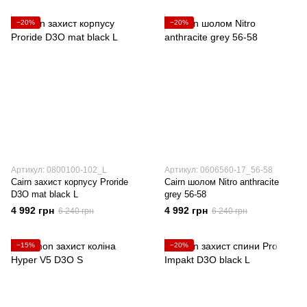
−20%
−20%
Артикул: 0800100-102_L
Артикул: 0606560-17_56-58
Cairn захист корпусу Proride
Cairn шолом Nitro anthracite
D3O mat black L
grey 56-58
4 992 грн
4 992 грн
6 240 грн
6 240 грн
−15%
−20%