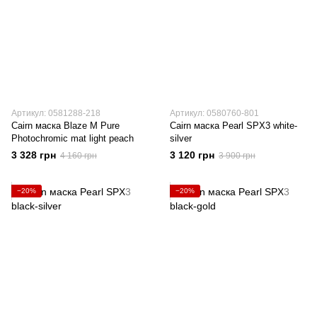
Артикул: 0581288-218
Артикул: 0580760-801
Cairn маска Blaze M Pure
Cairn маска Pearl SPX3 white-
Photochromic mat light peach
silver
3 328 грн
3 120 грн
4 160 грн
3 900 грн
−20%
−20%