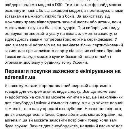
райдерів радимо моделі з D30. Тим хто катає фрірайд можна
розглянути навіть більш захищені моделі, з пом’якшувальними
вставками на животі, ліктях та з боків. За захист тазу від
можливих травм відповідають захисні шорти або штани, вони
мають амортизувати більшість ударів. При виборі цього виду
екіпірування звертайте увагу на якість елементів захисту, їх
відповідність вашим потребам і звісно ж на сертифікацію. У
нас в магазині adrenalin.ua ви знайдете тільки сертифікований
захист для гірськолижного спорту від якісних світових брендів.
Також ви завжди можете купити бажаний товар онлайн і
отримати доставку у будь-яку точку України.
Переваги покупки захисного екіпірування на
adrenalin.ua
У нашому магазині представлений широкий асортимент
товарів для екстремальних видів спорту. Все що може вам
знадобитись на схилі ви можете купити у нас, це і наколінники
для сноуборда і якісний комплект одягу, а якщо хочете повний
комплект, то в нас у продажі є
сноуборди
. Незалежно від того,
де ви знаходитесь: в Києві, Одесі або інших містах України, на
adrenalin.ua ви можете замовити потрібний товар коли вам
буде зручно. Захист для сноубордиста, надувний килимок для