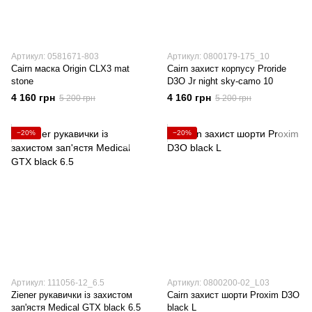
Артикул: 0581671-803
Артикул: 0800179-175_10
Cairn маска Origin CLX3 mat
Cairn захист корпусу Proride
stone
D3O Jr night sky-camo 10
4 160 грн
4 160 грн
5 200 грн
5 200 грн
−20%
−20%
Артикул: 111056-12_6.5
Артикул: 0800200-02_L03
Ziener рукавички із захистом
Cairn захист шорти Proxim D3O
зап'ястя Medical GTX black 6.5
black L