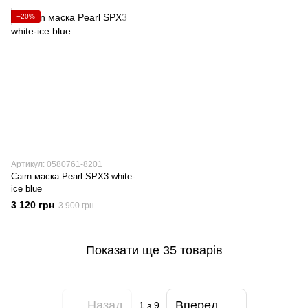
−20%
Артикул: 0580761-8201
Cairn маска Pearl SPX3 white-
ice blue
3 120 грн
3 900 грн
Показати ще 35 товарів
Назад
Вперед
1
з 9