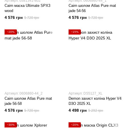
Артикул: 0581341-802
Артикул: 0606860-44_1
Cairn маска Ultimate SPX3
Cairn шолом Atlas Pure mat
wood
jade 54-56
4 576 грн
4 576 грн
5 720 грн
5 720 грн
−20%
−15%
Артикул: 0606860-44_2
Артикул: DS5127_XL
Cairn шолом Atlas Pure mat
Demon захист коліна Hyper V4
jade 56-58
D3O 2025 XL
4 576 грн
4 498 грн
5 720 грн
5 292 грн
−30%
−20%