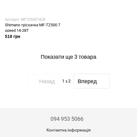
Артикул: MFTZ5007428
Shimano тріскачка MF-TZ500 7
speed 14-28T
518 грн
Показати ще 3 товара
Назад
Вперед
1
з 2
094 953 5066
Контактна інформація