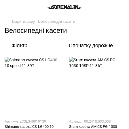
Види товару
Велосипедні касети
Велосипедні касети
Фільтр
Спочатку дорожче
Артикул: ECSLG40010139
Артикул: 00.2418.033.003
Shimano касета CS-LG400 10
Sram касета AM CS PG-1030