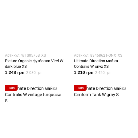
Артикул: WTS0575B_XS
Артикул: 83468621-ONX_XS
Picture Organic футболка Virel W
Ultimate Direction майка
dark blue XS
Contralis W onyx XS
1 248 грн
1 210 грн
2 080 грн
2 420 грн
−50%
−50%