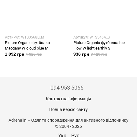
Артикул: WTS0568B_M
Артикул: WTS546A_S
Picture Organic футболка
Picture Organic футболка Ice
Maogany W cloud blue M
Flow W light earthly S
1 092 грн
936 грн
1 820 грн
3 120 грн
094 953 5066
Контактна інформація
Повна версія сайту
Adrenalin – Одяг та спорядження для активного відпочинку
© 2004 - 2026
Укр
Рус