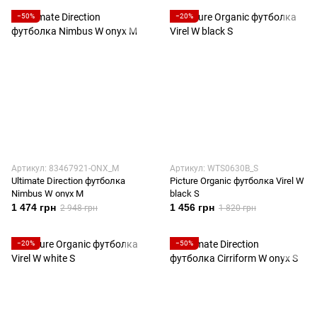
−50%
−20%
Артикул: 83467921-ONX_M
Артикул: WTS0630B_S
Ultimate Direction футболка
Picture Organic футболка Virel W
Nimbus W onyx M
black S
1 474 грн
1 456 грн
2 948 грн
1 820 грн
−20%
−50%