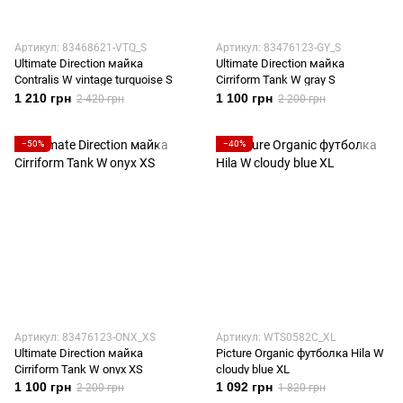
Артикул: 83468621-VTQ_S
Артикул: 83476123-GY_S
Ultimate Direction майка
Ultimate Direction майка
Contralis W vintage turquoise S
Cirriform Tank W gray S
1 210 грн
1 100 грн
2 420 грн
2 200 грн
−50%
−40%
Артикул: 83476123-ONX_XS
Артикул: WTS0582C_XL
Ultimate Direction майка
Picture Organic футболка Hila W
Cirriform Tank W onyx XS
cloudy blue XL
1 100 грн
1 092 грн
2 200 грн
1 820 грн