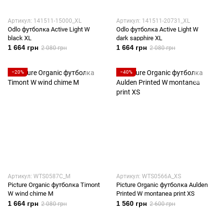
Артикул: 141511-15000_XL
Артикул: 141511-20731_XL
Odlo футболка Active Light W
Odlo футболка Active Light W
black XL
dark sapphire XL
1 664 грн
1 664 грн
2 080 грн
2 080 грн
−20%
−40%
Артикул: WTS0587C_M
Артикул: WTS0566A_XS
Picture Organic футболка Timont
Picture Organic футболка Aulden
W wind chime M
Printed W montanea print XS
1 664 грн
1 560 грн
2 080 грн
2 600 грн