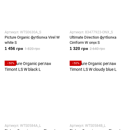
Артикул: WTS0630A_S
Артикул: 83477923-ONX_S
Picture Organic футболка Virel W
Ultimate Direction футболка
white S
Cirriform W onyx S
1 456 грн
1 320 грн
1 820 грн
2 640 грн
−50%
−50%
Артикул: WTS0584A_L
Артикул: WTS0584B_L