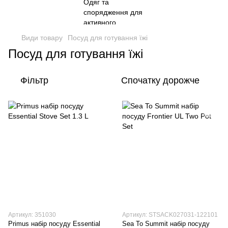
Види товару
Посуд для готування їжі
Посуд для готування їжі
Фільтр
Спочатку дорожче
Артикул: 351030
Артикул: STSACK027031-122101
Primus набір посуду Essential
Sea To Summit набір посуду