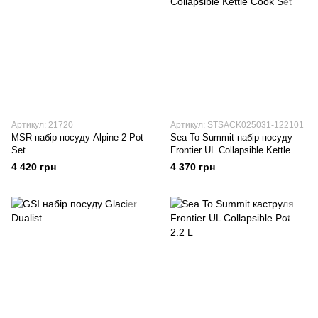
Артикул: 21720
Артикул: STSACK025031-122101
MSR набір посуду Alpine 2 Pot
Sea To Summit набір посуду
Set
Frontier UL Collapsible Kettle
Cook Set
4 420 грн
4 370 грн