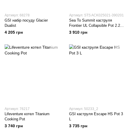
Артикул: 68278
Артикул: STS ACK025021-390201
GSI набір посуду Glacier
Sea To Summit каструля
Dualist
Frontier UL Collapsible Pot 2.2 L
aqua sea
4 205 грн
3 910 грн
Артикул: 76217
Артикул: 50233_2
Lifeventure котел Titanium
GSI каструля Escape HS Pot 3
Cooking Pot
L
3 740 грн
3 735 грн