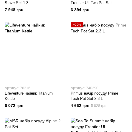
Stove Set 1.3 L
Frontier UL Two Pot Set
7 948 грн
6 394 грн
−20%
Артикул: 76216
Артикул: 740390
Lifeventure чайник Titanium
Primus набір посуду Prime
Kettle
Tech Pot Set 2.3 L
6 072 грн
4 662 грн
5 828 грн