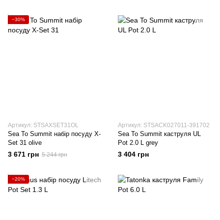
−30%
Артикул: STSAXSET31OL
Артикул: STSACK027011-391702
Sea To Summit набір посуду X-
Sea To Summit каструля UL
Set 31 olive
Pot 2.0 L grey
3 671 грн
3 404 грн
5 244 грн
−20%