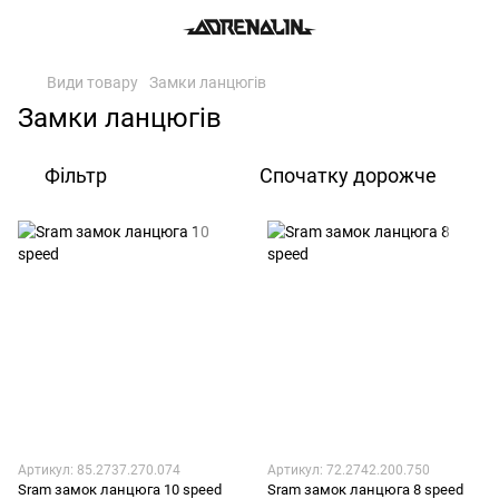
Види товару
Замки ланцюгів
Замки ланцюгів
Фільтр
Спочатку дорожче
Артикул: 85.2737.270.074
Артикул: 72.2742.200.750
Sram замок ланцюга 10 speed
Sram замок ланцюга 8 speed