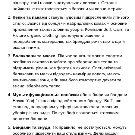
від вітру, так і шапки з натуральних волокон. Останні
найчастіше виготовляються з бавовни чи вовни мерино.
Кепки та панами
стануть чудовим підкресленням літнього
стилю. Захист від сонця чи набридливих комах – основне
призначення таких головних уборів. Компанії Buff, Cairn та
Picture organic Clothing пропонують рішення з
перероблених матеріалів, так брендові речі стають ще й
екологічними.
Балаклави та маски.
Під час занять зимовим спортом
особливо важливо подбати про збереження тепла та
підтримати рівень комфорту на схилах. Спеціалізовані
балаклави та маски відводять надмірну вологу, мають
вентильовані зони, аби вам було комфортно дихати та,
звісно, зберігають тепло.
Мультифункціональні пов'язки
або ж бафи чи бандани.
Назва “баф” пішла від однойменного бренду “Buff”, шо
став над популярним у сфері виготовлення головних
уборів різних видів. По суті баф вважається тотожним
поняттю бандани.
Бандани та снуди.
Як правило, не розтягуються, можуть
особливо підкреслити ваш стиль взимку. Деякі моделі