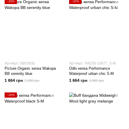
−20%
−20%
Артикул: SB0295B
Артикул: 766230-10877_S-M
Picture Organic кепка Wakopa
Odlo кепка Performance
BB serenity blue
Waterproof urban chic S-M
1 664 грн
1 664 грн
2 080 грн
2 080 грн
−20%