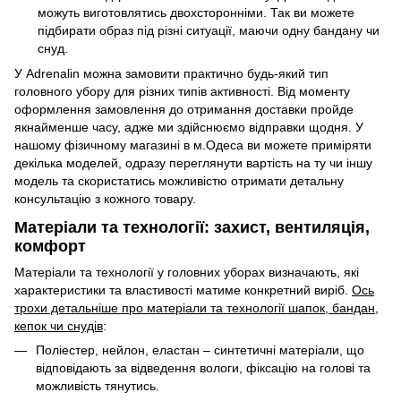
можуть виготовлятись двохсторонніми. Так ви можете
підбирати образ під різні ситуації, маючи одну бандану чи
снуд.
У Adrenalin можна замовити практично будь-який тип
головного убору для різних типів активності. Від моменту
оформлення замовлення до отримання доставки пройде
якнайменше часу, адже ми здійснюємо відправки щодня. У
нашому фізичному магазині в м.Одеса ви можете приміряти
декілька моделей, одразу переглянути вартість на ту чи іншу
модель та скористатись можливістю отримати детальну
консультацію з кожного товару.
Матеріали та технології: захист, вентиляція,
комфорт
Матеріали та технології у головних уборах визначають, які
характеристики та властивості матиме конкретний виріб.
Ось
трохи детальніше про матеріали та технології шапок, бандан,
кепок чи снудів
:
Поліестер, нейлон, еластан – синтетичні матеріали, що
відповідають за відведення вологи, фіксацію на голові та
можливість тянутись.