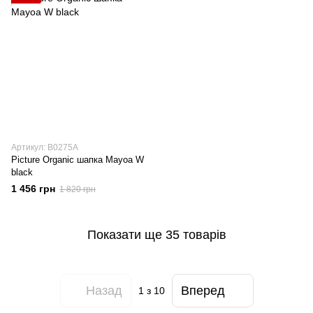
Артикул: B0275A
Picture Organic шапка Mayoa W
black
1 456 грн
1 820 грн
Показати ще 35 товарів
Назад
Вперед
1
з 10