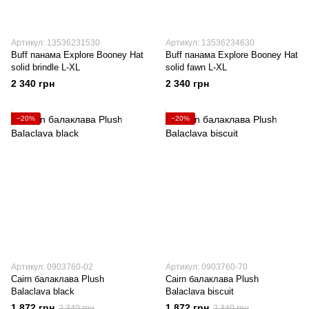
Артикул: 13536231530
Артикул: 13536234630
Buff панама Explore Booney Hat
Buff панама Explore Booney Hat
solid brindle L-XL
solid fawn L-XL
2 340 грн
2 340 грн
−20%
−20%
Артикул: 0903760-02
Артикул: 0903760-70
Cairn балаклава Plush
Cairn балаклава Plush
Balaclava black
Balaclava biscuit
1 872 грн
1 872 грн
2 340 грн
2 340 грн