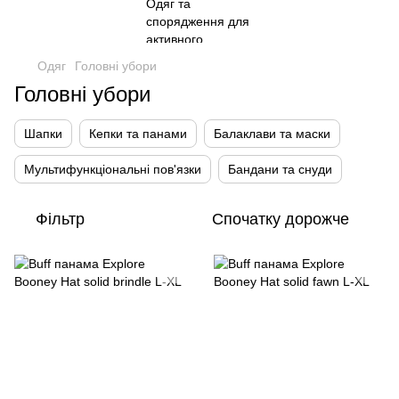
Одяг
Головні убори
Головні убори
Шапки
Кепки та панами
Балаклави та маски
Мультифункціональні пов'язки
Бандани та снуди
Фільтр
Спочатку дорожче