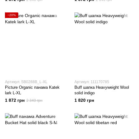
−20%
Артикул: SB0288B_L-XL
Артикул: 111170785
Picture Organic панама Katek
Buff шапка Heavyweight Wool
lark L-XL
solid indigo
1 872 грн
1 820 грн
2 340 грн