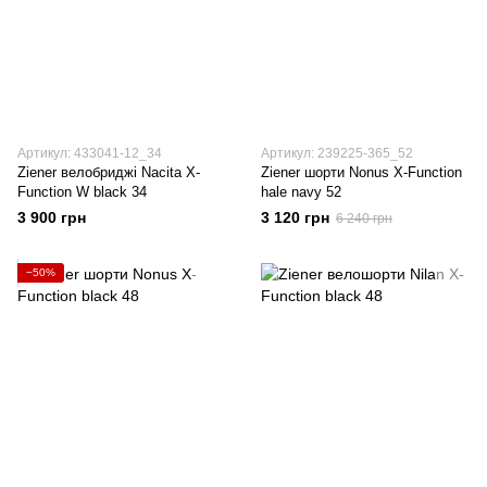
Артикул: 433041-12_34
Артикул: 239225-365_52
Ziener велобриджі Nacita X-
Ziener шорти Nonus X-Function
Function W black 34
hale navy 52
3 900 грн
3 120 грн
6 240 грн
−50%