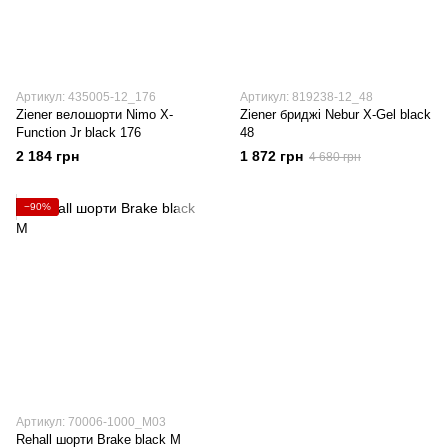
Артикул: 435005-12_176
Артикул: 819238-12_48
Ziener велошорти Nimo X-
Ziener бриджі Nebur X-Gel black
Function Jr black 176
48
2 184 грн
1 872 грн
4 680 грн
−90%
Артикул: 70006-1000_M03
Rehall шорти Brake black M