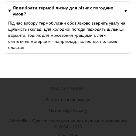
Як вибрати термобілизну для різних погодних
умов?
Під час вибору термобілизни обов'язково зверніть увагу на
щільність і склад. Для холодної погоди підходять щільніші
варіанти, тоді як для міжсезоння кращими є легкі
синтетичні матеріали - наприклад, поліестер, поліамід і
еластан.
094 953 5066
Контактна інформація
Повна версія сайту
Adrenalin – Одяг та спорядження для активного відпочинку
© 2004 - 2026