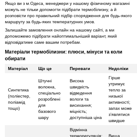
Якщо ви з м.Одеса, менеджери у нашому фізичному магазині
можуть не тільки допомогти підібрати термобілизну, а й
розповісти про правильний підбір спорядження для будь-якого
маршруту за будь-яких температурних умов.
Залишайте замовлення онлайн на нашому сайті, а ми
допоможемо підібрати найоптимальніший варіант, який
відповідатиме саме вашим потребам.
Матеріали термобілизни: плюси, мінуси та коли
обирати
Матеріал
Що це
Переваги
Недоліки
Гірше
Штучні
Висока
утримує
волокна,
швидкість
Синтетика
тепло за
спеціально
відведення
(поліестер,
низької
розроблені
вологи та
поліамід
активності;
для
висихання;
тощо)
запах може
базового
міцність;
з’являтися
шару
доступніша ціна
швидше
Відмінна
терморегуляція;
Вища