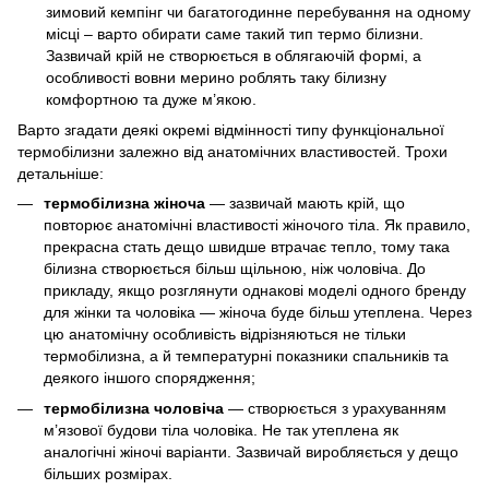
зимовий кемпінг чи багатогодинне перебування на одному
місці – варто обирати саме такий тип термо білизни.
Зазвичай крій не створюється в облягаючій формі, а
особливості вовни мерино роблять таку білизну
комфортною та дуже м’якою.
Варто згадати деякі окремі відмінності типу функціональної
термобілизни залежно від анатомічних властивостей. Трохи
детальніше:
термобілизна жіноча
— зазвичай мають крій, що
повторює анатомічні властивості жіночого тіла. Як правило,
прекрасна стать дещо швидше втрачає тепло, тому така
білизна створюється більш щільною, ніж чоловіча. До
прикладу, якщо розглянути однакові моделі одного бренду
для жінки та чоловіка — жіноча буде більш утеплена. Через
цю анатомічну особливість відрізняються не тільки
термобілизна, а й температурні показники спальників та
деякого іншого спорядження;
термобілизна чоловіча
— створюється з урахуванням
м’язової будови тіла чоловіка. Не так утеплена як
аналогічні жіночі варіанти. Зазвичай виробляється у дещо
більших розмірах.