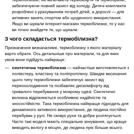
забезпечуючи повний захист від холоду. Дитячі комплекти
розроблені з урахуванням потреб дітей, а дорослі — для
активних занять спортом або щоденного використання.
Якщо ви шукали інтернет-магазин термобілизни, то у нас
ви точно знайдете те, що шукали.
З чого складається термобілизна?
Призначення визначатиме, термобілизну з якого матеріалу
варто обрати. Ось детальніше про матеріали, та для яких
умов вони підійдуть найкраще:
синтетична термобілизна
— найчастіше виготовляється з
поліестеру, еластану та поліпропілену. Швидке висихання
цього типу термобілизни забезпечує захист від
переохолодження та позбавляє дискомфорту від
тривалого перебування у мокрому одязі. Синтетичні
волокна відрізняються особливою надійністю та
зносостійкістю. Така термобілизна найкраще підходить для
динамічного активного використання, де людина постійно
перебуває у русі. Не сковує рухи та добре розтягується.
Часто такі моделі мають спеціальне зонування, що краще
виводить вологу в місцях, де людина пріє більше всього.