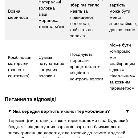
Натуральні
зберігає тепло
вартість;
волокна
Вовна
навіть за
може бути
вівці
мериноса
підвищеної
менш
мериноса,
вологості;
зносостійкою;
тонкі та м’які
стійкість до
довше сохне
запахів
Може бути
компроміс
Поєднують
Комбіновані
Суміші
між
переваги:
матеріали
натуральних
«найкращим
краще тепло +
(вовна +
і штучних
з двох» і
міцність +
синтетика)
волокон
«ідеальним»
контроль вологи
за кожним
параметром
Питання та відповіді
Яка середня вартість якісної термобілизни?
Термокофти, штани, а також термокостюми є на будь-який
бюджет - від доступних варіантів вартістю близько двох
тисяч гривень до дорогих, але готових до всього моделей