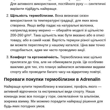
Для активного використання, постійного руху — синтетичні
варіанти підійдуть найкраще.
Щільність термобілизни.
Вона визначає сезон
використання та температурні градації, для яких вона
створена. Якщо вибір падає на натуральні волокна,
наприклад вовну мерино — обирайте моделі зі щільністю
200-260 g/m². Така щільність має бути вказано або в описі
товару, або в самій назві. Вартість термухи різної щільності
ви можете переглянути у нашому каталозі. Ціна вам точно
сподобається, адже ми часто проводимо акції.
Комфорт та ергономічність.
Термобілизна має щільно
прилягати до тіла, але не обмежувати рухів. Це особливо
важливо для тих, хто планує займатися активними видами
спорту або проводити багато часу на відкритому повітрі.
Переваги покупки термобілизни в Adrenalin
Найкраще купити термобілизну в магазині, профіль якого —
активний відпочинок та екстремальні види спорту. Наша
команда знає все походи у гори, скелелазіння та альпінізм,
зокрема взимку. Ми можемо порадити найкращі рішення для
будь-яких погодних умов.