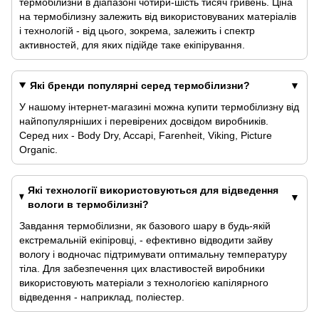
термобілизни в діапазоні чотири-шість тисяч гривень. Ціна
на термобілизну залежить від використовуваних матеріалів
і технологій - від цього, зокрема, залежить і спектр
активностей, для яких підійде таке екіпірування.
Які бренди популярні серед термобілизни?
У нашому інтернет-магазині можна купити термобілизну від
найпопулярніших і перевірених досвідом виробників.
Серед них - Body Dry, Accapi, Farenheit, Viking, Picture
Organic.
Які технології використовуються для відведення
вологи в термобілизні?
Завдання термобілизни, як базового шару в будь-якій
екстремальній екіпіровці, - ефективно відводити зайву
вологу і водночас підтримувати оптимальну температуру
тіла. Для забезпечення цих властивостей виробники
використовують матеріали з технологією капілярного
відведення - наприклад, поліестер.