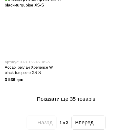
Артикул: XA811.9946_XS-S
Accapi реглан Xperience W
black-turquoise XS-S
3 536 грн
Показати ще 35 товарів
Назад
Вперед
1
з 3