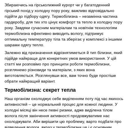
Збираючись на гірськолижний курорт чи у багатоденний
гірський похід у холодну пору року, важливо відповідально
підійти до підбору одягу. Термобілизна – незамінна частина
гардеробу, для тих хто цінує комфорт та тепло в холодну пору
року. Завдяки сучасним матеріалам та новітнім технологіям
термобілизна ефективно виводить вологу, підтримує
оптимальну температуру тіла та зберігає у комплексі з іншими
шарами одягу тепло.
Залежно від призначення відрізнятиметься й тип білизни, який
підійде найкраще для конкретних умов використання. У цій
статті ми розповімо про принципи роботи термобілизни,
розглянемо різновиди та матеріали, з яких вона
виготовляється. Розглянувши все, вам точно буде простіше
обрати найкращий варіант.
Термобілизна: секрет тепла
Наш організм охолоджує себе виділенням поту під час якихось
активностей – це нормальний процес для кожної людини. У
холодні місяці він несе певні ризики, адже виділена тілом
волога після закінчення активності продовжуватиме нас
охолоджувати. Аби вирішити цю проблему, варто подбати про
відведення вологи, якраз у термобілизни це і є основним