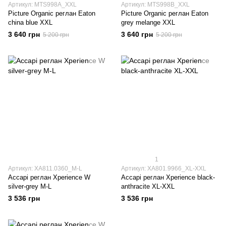
Артикул: MTS998A_XXL
Артикул: MTS998B_XXL
Picture Organic реглан Eaton
Picture Organic реглан Eaton
china blue XXL
grey melange XXL
3 640 грн
3 640 грн
5 200 грн
5 200 грн
1
Артикул: XA811.0360_M-L
Артикул: XA801.9966_XL-XXL
Accapi реглан Xperience W
Accapi реглан Xperience black-
silver-grey M-L
anthracite XL-XXL
3 536 грн
3 536 грн