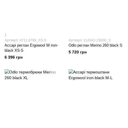
1
Артикул: A711.6799_XS-S
Артикул: 112042-15000_S
Accapi реглан Ergowool W iron-
Odlo реглан Merino 260 black S
black XS-S
5 720 грн
6 396 грн