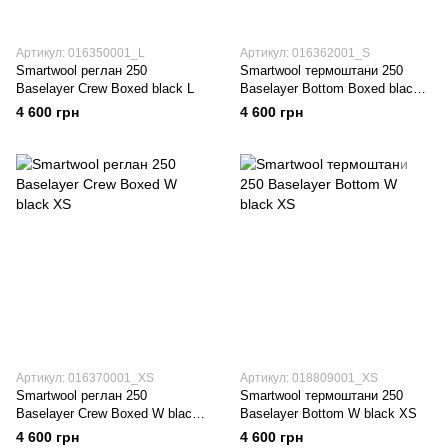
Артикул: 016350001_L
Артикул: 016362001_S
Smartwool реглан 250
Smartwool термоштани 250
Baselayer Crew Boxed black L
Baselayer Bottom Boxed black
S
4 600 грн
4 600 грн
Артикул: 016370001_XS
Артикул: 018809001_XS
Smartwool реглан 250
Smartwool термоштани 250
Baselayer Crew Boxed W black
Baselayer Bottom W black XS
XS
4 600 грн
4 600 грн