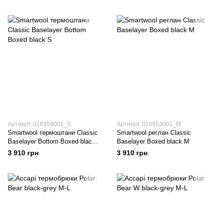
Артикул: 016959001_S
Артикул: 016953001_M
Smartwool термоштани Classic
Smartwool реглан Classic
Baselayer Bottom Boxed black
Baselayer Boxed black M
S
3 910 грн
3 910 грн