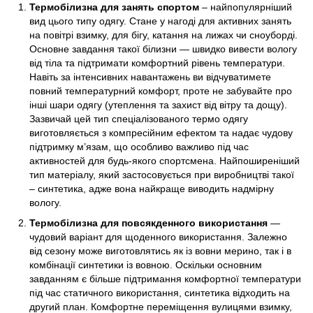
Термобілизна для занять спортом
– найпопулярніший
вид цього типу одягу. Стане у нагоді для активних занять
на повітрі взимку, для бігу, катання на лижах чи сноуборді.
Основне завдання такої білизни — швидко вивести вологу
від тіла та підтримати комфортний рівень температури.
Навіть за інтенсивних навантажень ви відчуватимете
повний температурний комфорт, проте не забувайте про
інші шари одягу (утеплення та захист від вітру та дощу).
Зазвичай цей тип спеціалізованого термо одягу
виготовляється з компресійним ефектом та надає чудову
підтримку м’язам, що особливо важливо під час
активностей для будь-якого спортсмена. Найпоширеніший
тип матеріалу, який застосовується при виробництві такої
– синтетика, адже вона найкраще виводить надмірну
вологу.
Термобілизна для повсякденного використання
—
чудовий варіант для щоденного використання. Залежно
від сезону може виготовлятись як із вовни мерино, так і в
комбінації синтетики із вовною. Оскільки основним
завданням є більше підтримання комфортної температури
під час статичного використання, синтетика відходить на
другий план. Комфортне переміщення вулицями взимку,