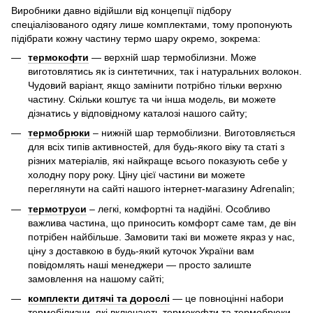
Виробники давно відійшли від концепції підбору
спеціалізованого одягу лише комплектами, тому пропонують
підібрати кожну частину термо шару окремо, зокрема:
термокофти
— верхній шар термобілизни. Може
виготовлятись як із синтетичних, так і натуральних волокон.
Чудовий варіант, якщо замінити потрібно тільки верхню
частину. Скільки коштує та чи інша модель, ви можете
дізнатись у відповідному каталозі нашого сайту;
термобрюки
– нижній шар термобілизни. Виготовляється
для всіх типів активностей, для будь-якого віку та статі з
різних матеріалів, які найкраще всього показують себе у
холодну пору року. Ціну цієї частини ви можете
переглянути на сайті нашого інтернет-магазину Adrenalin;
термотруси
– легкі, комфортні та надійні. Особливо
важлива частина, що приносить комфорт саме там, де він
потрібен найбільше. Замовити такі ви можете якраз у нас,
ціну з доставкою в будь-який куточок України вам
повідомлять наші менеджери — просто залиште
замовлення на нашому сайті;
комплекти дитячі та дорослі
— це повноцінні набори
термобілизни, які включають термокофти та термобрюки,