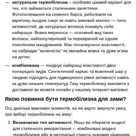
натуральна термобілизна
– особливо цікавий варіант для
тих, хто займається статичними заняттями.
Фотополювання на сніжного барса, риболовля на
вкритому льодом озері чи навіть зимовий кемпінг — типи
активностей, де натуральні волокна покажуть себе
найкраще. Вовна мериноса — основний вид таких
волокон, найпопулярніший та перевірений не одним
поколінням мандрівників. Має гіпоалергенні властивості,
не набридає “колючістю” як звичайна вовна та дуже м’яка
на дотик;
комбінована
— поєднує найкращі властивості двох
попередніх видів. Синтетичний каркас та вовняний шар у
тандемі підходять для підвищеного рівня активності навіть
за дуже низьких температур.Таку термобілизну замовити з
доставкою ви можете онлайн у нашому інтернет-магазині.
Якою повинна бути термобілизна для зими?
Ось декілька важливих моментів, на які варто звернути увагу
при виборі термобілизни на зиму:
Визначаємо тип активності.
Якщо ви обираєте моделі
для статичного використання – комбіновані моделі
термобілизни або ж натуральні стануть чудовим рішенням.