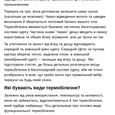
призначенням.
Термуха не гріє, вона допомагає залишити шкіру сухою
(наскільки це можливо). Через відведення вологи та швидке
висихання й зберігається тепловий баланс вашого тіла.
Термобілизна вважається базовою частиною багатошарової
системи одягу. Частина назви “термо” дещо вводить в оману
користувача та обіцяє йому зігрівання, але це трохи не так.
За утеплення та захист від вітру та дощу відповідають
середній та зовнішній рівні одягу. Середній (фліс чи пухова
куртка) зберігає тепло, виділене тілом, а зовнішній
(мембранний одяг) – захищає від вітру та дощу. Ми
підготували статтю, де більш детально розглянули
місце
термобілизни в багатошаровій системі одягу
, аби ви точно
розібрались зі всім, що треба знати про правильний вибір
термухи на будь-який сезон.
Які бувають види термобілизни?
Залежно від умов використання, температур та активності,
якою ви займаєтесь, відрізнятиметься й тип термобілизни,
який підійде найкраще. Ось детальніше про основні види
функціональної термобілизни: