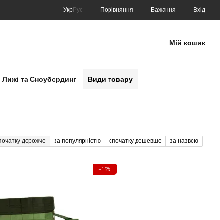
Порівняння
Укр
Рус
Бажання
Вхід
Мій кошик
Лижі та Сноубординг
Види товару
початку дорожче
за популярністю
спочатку дешевше
за назвою
−15%