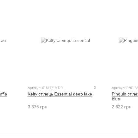
3
Артикул: 61511719-DPL
Артикул: PNG 6
ffle
Kelty стілець Essential deep lake
Pinguin стіле
blue
3 375 грн
2 622 грн