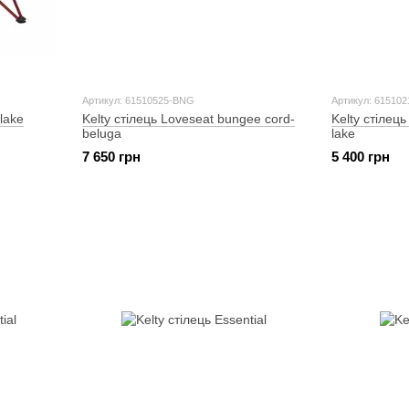
Артикул: 61510525-BNG
Артикул: 61510
lake
Kelty стілець Loveseat bungee cord-
Kelty стілец
beluga
lake
7 650 грн
5 400 грн