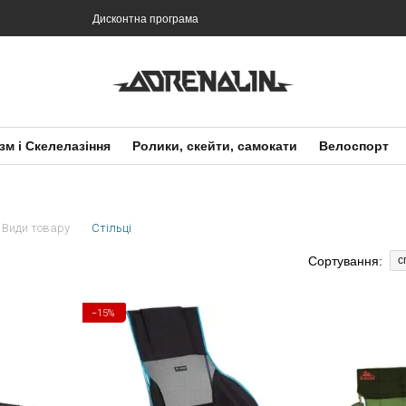
Дисконтна програма
зм і Скелелазіння
Ролики, скейти, самокати
Велоспорт
Види товару
Стільці
Сортування:
с
−15%