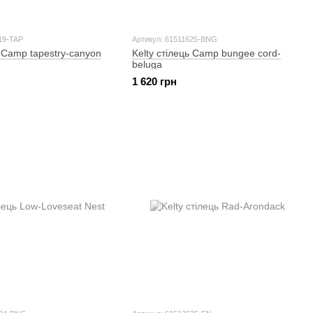
19-TAP
Артикул: 61511625-BNG
ь Camp tapestry-canyon
Kelty стілець Camp bungee cord-
beluga
1 620 грн