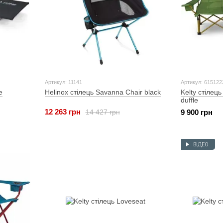
Артикул: 11141
Артикул: 615122
e
Helinox стілець Savanna Chair black
Kelty стілец
duffle
12 263 грн
14 427 грн
9 900 грн
ВІДЕО