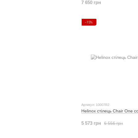
7 650 грн
−15%
Артикул: 10007R2
Helinox стілець Chair One c
5 573 грн
6 556 грн