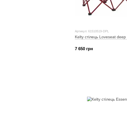
Артикул: 61510519-DPL
Kelty стілець Loveseat deep 
7 650 грн