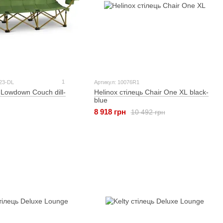
1
23-DL
Артикул: 10076R1
ь Lowdown Couch dill-
Helinox стілець Chair One XL black-
blue
8 918 грн
10 492 грн