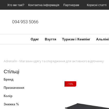
Перейти до основного контенту
Хто ми такі?
Контактна інформація
Партнерам
Корисні статті
094 953 5066
Одяг
Взуття
Туризм і Кемпінг
Альпіні
Adrenalin - Магазин одягу та спорядження для активного відпочинку
Стільці
Бренд
−15%
Призначення
Колір
Знижка %