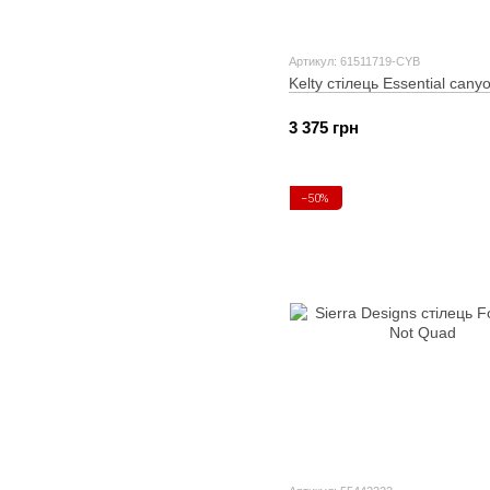
Артикул: 61511719-CYB
Kelty стілець Essential cany
3 375 грн
−50%