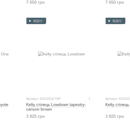
7 650 грн
7 650 грн
ВІДЕО
ВІДЕО
1
Артикул: 61510319-TAP
Артикул: 61510
oyote
Kelty стілець Lowdown tapestry-
Kelty стілец
canyon brown
3 825 грн
3 825 грн