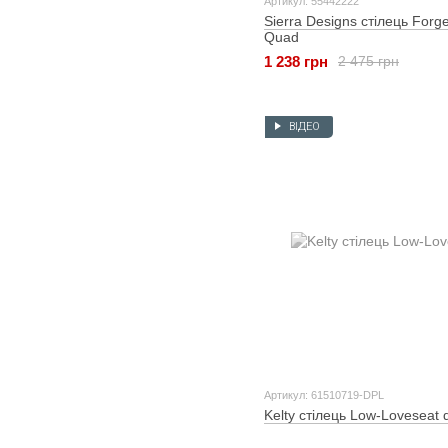
Артикул: 55442222
Sierra Designs стілець Forg
Quad
1 238 грн
2 475 грн
ВІДЕО
Артикул: 61510719-DPL
Kelty стілець Low-Loveseat 