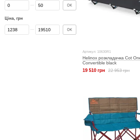
Від Знижка %
До Знижка %
ОК
Ціна, грн
Від Ціна, грн
До Ціна, грн
ОК
Артикул: 10630R1
Helinox розкладачка Cot On
Convertible black
19 510 грн
22 953 грн