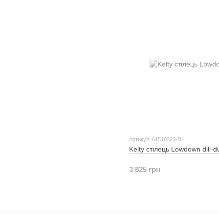
Артикул: 61510323-DL
Kelty стілець Lowdown dill-du
3 825 грн