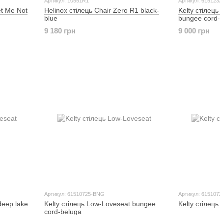
Артикул: 10551R1
Артикул: 61512
et Me Not
Helinox стілець Chair Zero R1 black-
Kelty стілец
blue
bungee cord
9 180 грн
9 000 грн
Артикул: 61510725-BNG
Артикул: 615107
deep lake
Kelty стілець Low-Loveseat bungee
Kelty стілець
cord-beluga