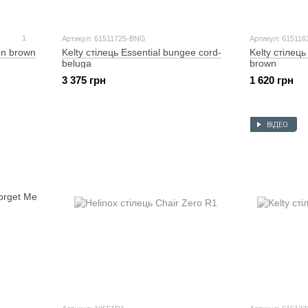
1
Артикул: 61511725-BNG
Артикул: 615116
on brown
Kelty стілець Essential bungee cord-
Kelty стілец
beluga
brown
3 375 грн
1 620 грн
ВІДЕО