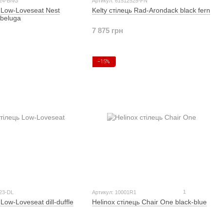
324-BNG
Артикул: 61512525-FN
ь Low-Loveseat Nest
Kelty стілець Rad-Arondack black fern
-beluga
7 875 грн
−15%
1
23-DL
Артикул: 10001R1
 Low-Loveseat dill-duffle
Helinox стілець Chair One black-blue