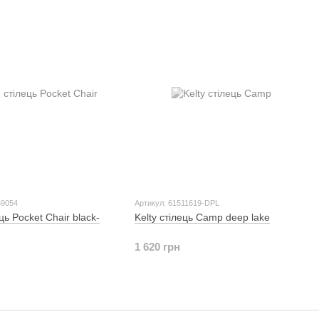
59054
Артикул: 61511619-DPL
ць Pocket Chair black-
Kelty стілець Camp deep lake
1 620 грн