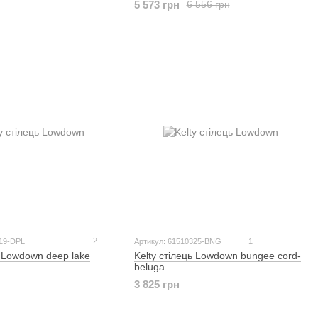
5 573 грн
6 556 грн
2
319-DPL
Артикул: 61510325-BNG
1
ь Lowdown deep lake
Kelty стілець Lowdown bungee cord-
beluga
3 825 грн