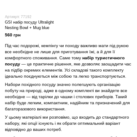
Артикул: 77192
GSI набір посуду Ultralight
Nesting Bowl + Mug blue
560 грн
Під час подорожі, кемпінгу чи походу важливо мати під рукою
все необхідне не лише для приготування їжі, а й для її
комфортного споживання. Саме тому
набір туристичного
посуду
— це практичне рішення, яке дозволяє заощадити час
на підбір окремих елементів. Усі складові такого комплекту
ідеально поєднуються між собою та легко транспортуються.
Набори похідного посуду значно полегшують організацію
побуту на природі, адже в одному комплекті ви знайдете все
необхідне — від тарілки до чашки і столових приборів. Такий
набір буде легким, компактним, надійним та призначений для
багаторазового використання.
У цьому матеріалі ми розповімо, що входить до стандартного
набору, які опції існують і як обрати оптимальний варіант
відповідно до ваших потреб.