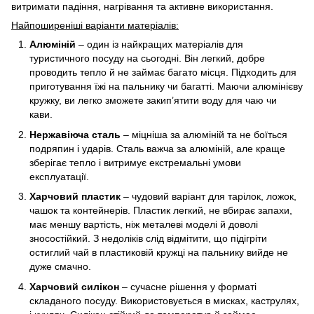
витримати падіння, нагрівання та активне використання.
Найпоширеніші варіанти матеріалів:
Алюміній
– один із найкращих матеріалів для
туристичного посуду на сьогодні. Він легкий, добре
проводить тепло й не займає багато місця. Підходить для
приготування їжі на пальнику чи багатті. Маючи алюмінієву
кружку, ви легко зможете закип’ятити воду для чаю чи
кави.
Нержавіюча сталь
– міцніша за алюміній та не боїться
подряпин і ударів. Сталь важча за алюміній, але краще
зберігає тепло і витримує екстремальні умови
експлуатації.
Харчовий пластик
– чудовий варіант для тарілок, ложок,
чашок та контейнерів. Пластик легкий, не вбирає запахи,
має меншу вартість, ніж металеві моделі й доволі
зносостійкий. З недоліків слід відмітити, що підігріти
остиглий чай в пластиковій кружці на пальнику вийде не
дуже смачно.
Харчовий силікон
– сучасне рішення у форматі
складаного посуду. Використовується в мисках, каструлях,