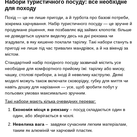
Набори туристичного посуду: все необхідне
для походу
Похід — це не лише пригоди, а й турбота про базові потреби,
зокрема харчування. Набір туристичного посуду — це зручне й
продумане рішення, яке позбавляє від зайвих клопотів: більше
не доведеться шукати виделку десь на дні рюкзака чи
згадувати, в яку кишеню поклали тарілку. Такі набори стануть в
пригоді не лише під час тривалих мандрівок, а й на вікенді за
містом.
Стандартний набір похідного посуду зазвичай містить усе
необхідне для комфортного прийому їжі: тарілку або миску,
чашку, столові прибори, а іноді й невелику каструлю. Деякі
моделі можуть також включати сковорідку, губку для миття чи
навіть дошку для нарізання — усе, щоб зробити побут у
польових умовах максимально зручним.
Такі набори мають кілька очевидних переваг:
Економія місця в рюкзаку
– посуд складається один в
один, або зберігається в чохлі.
Невелика вага
– завдяки сучасним легким матеріалам,
таким як алюміній чи харчовий пластик.