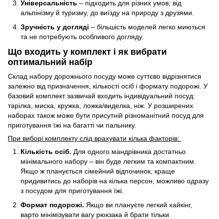
Універсальність
– підходить для різних умов, від
альпінізму й туризму, до виїзду на природу з друзями.
Зручність у догляді
– більшість моделей легко миються
та не потребують особливого догляду.
Що входить у комплект і як вибрати
оптимальний набір
Склад набору дорожнього посуду може суттєво відрізнятися
залежно від призначення, кількості осіб і формату подорожі. У
базовий комплект зазвичай входить індивідуальний посуд:
тарілка, миска, кружка, ложка/виделка, ніж. У розширених
наборах також може бути присутній різноманітний посуд для
приготування їжі на багатті чи пальнику.
При виборі комплекту слід врахувати кілька факторів:
Кількість осіб.
Для одного мандрівника достатньо
мінімального набору – він буде легким та компактним.
Якщо ж планується сімейний відпочинок, краще
придивитись до наборів на кілька персон, можливо одразу
з посудом для приготування їжі.
Формат подорожі.
Якщо ви плануєте легкий хайкінг,
варто мінімізувати вагу рюкзака й брати тільки