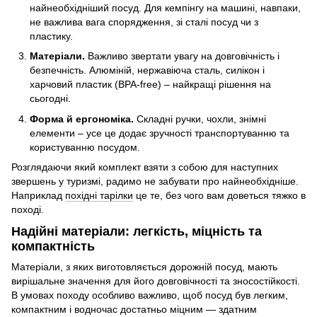
найнеобхідніший посуд. Для кемпінгу на машині, навпаки,
не важлива вага спорядження, зі сталі посуд чи з
пластику.
Матеріали.
Важливо звертати увагу на довговічність і
безпечність. Алюміній, нержавіюча сталь, силікон і
харчовий пластик (BPA-free) – найкращі рішення на
сьогодні.
Форма й ергономіка.
Складні ручки, чохли, знімні
елементи – усе це додає зручності транспортуванню та
користуванню посудом.
Розглядаючи який комплект взяти з собою для наступних
звершень у туризмі, радимо не забувати про найнеобхідніше.
Наприклад
похідні тарілки
це те, без чого вам доветься тяжко в
поході.
Надійні матеріали: легкість, міцність та
компактність
Матеріали, з яких виготовляється дорожній посуд, мають
вирішальне значення для його довговічності та зносостійкості.
В умовах походу особливо важливо, щоб посуд був легким,
компактним і водночас достатньо міцним — здатним