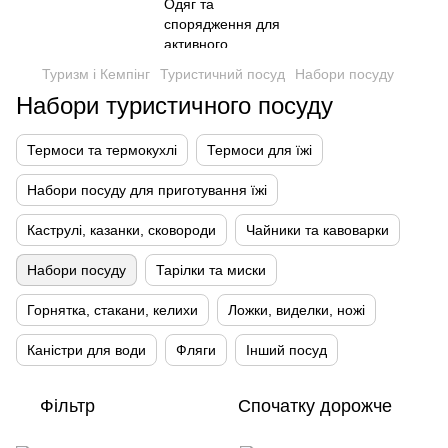
Туризм і Кемпінг
Туристичний посуд
Набори посуду
Набори туристичного посуду
Термоси та термокухлі
Термоси для їжі
Набори посуду для приготування їжі
Каструлі, казанки, сковороди
Чайники та кавоварки
Набори посуду
Тарілки та миски
Горнятка, стакани, келихи
Ложки, виделки, ножі
Каністри для води
Фляги
Інший посуд
Фільтр
Спочатку дорожче