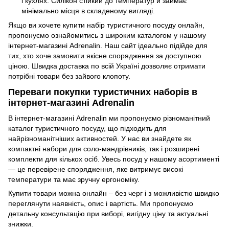
і кухлях. Силікон стійкий до температур й займає
мінімально місця в складеному вигляді.
Якщо ви хочете купити набір туристичного посуду онлайн,
пропонуємо ознайомитись з широким каталогом у нашому
інтернет-магазині Adrenalin. Наш сайт ідеально підійде для
тих, хто хоче замовити якісне спорядження за доступною
ціною. Швидка доставка по всій Україні дозволяє отримати
потрібні товари без зайвого клопоту.
Переваги покупки туристичних наборів в
інтернет-магазині Adrenalin
В інтернет-магазині Adrenalin ми пропонуємо різноманітний
каталог туристичного посуду, що підходить для
найрізноманітніших активностей. У нас ви знайдете як
компактні набори для соло-мандрівників, так і розширені
комплекти для кількох осіб. Увесь посуд у нашому асортименті
— це перевірене спорядження, яке витримує високі
температури та має зручну ергономіку.
Купити товари можна онлайн – без черг і з можливістю швидко
переглянути наявність, опис і вартість. Ми пропонуємо
детальну консультацію при виборі, вигідну ціну та актуальні
знижки.