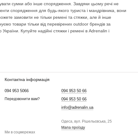
увати сумки або інше спорядження. Завдяки цьому речі не
ементи спорядження для будь-якого туриста і мандрівника, вони
ожете замовити не тільки ремені та стяжки, але й інше
нуємо товари тільки від перевірених outdoor брендів за
раїни. Купуйте надійні стяжки і ремені в Adrenalin і
Контактна інформація
094 953 5066
094 953 50 66
094 953 50 66
Передзвонити вам?
info@adrenalin.ua
Одеса, вул. Рішельєвська, 25
Мапа проїзду
Ми в соцмережах