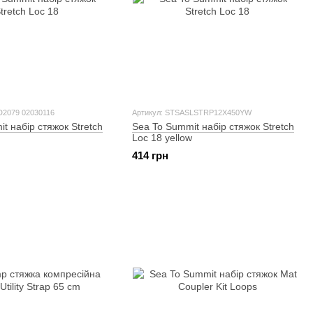
D2079 02030116
Артикул: STSASLSTRP12X450YW
t набір стяжок Stretch
Sea To Summit набір стяжок Stretch
Loc 18 yellow
414 грн