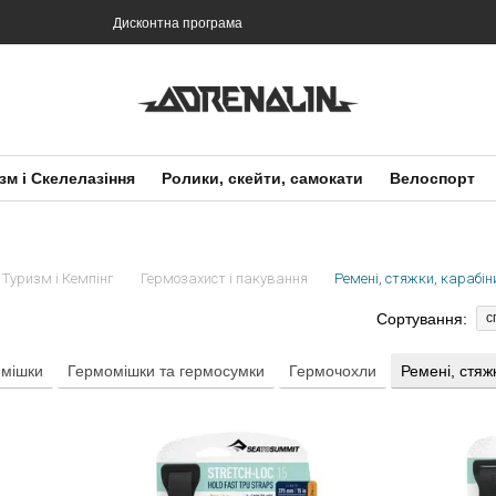
Дисконтна програма
зм і Скелелазіння
Ролики, скейти, самокати
Велоспорт
Туризм і Кемпінг
Гермозахист і пакування
Ремені, стяжки, карабін
Сортування:
с
 мішки
Гермомішки та гермосумки
Гермочохли
Ремені, стяж