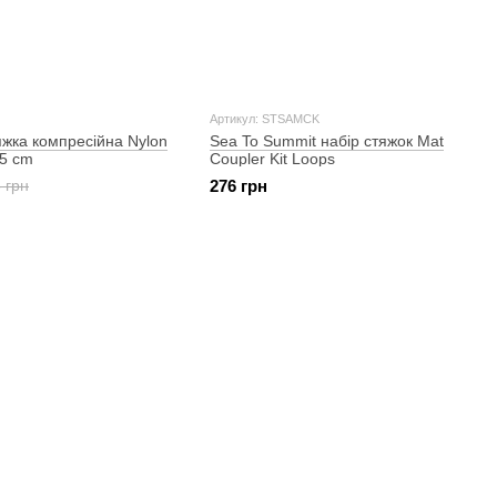
Артикул: STSAMCK
жка компресійна Nylon
Sea To Summit набір стяжок Mat
65 cm
Coupler Kit Loops
 грн
276 грн