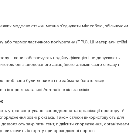
У деяких моделях стяжки можна з'єднувати між собою, збільшуючи
ену або термопластичного поліуретану (TPU). Ці матеріали стійкі
талу – вони забезпечують надійну фіксацію і не допускають
готовлені з анодованого авіаційного алюмінієвого сплаву і
во, щоб вони були легкими і не займали багато місця.
в інтернет-магазині Adrenalin в кілька кліків.
ж
ть у транспортуванні спорядження та організації простору. У
 спорядження зовні рюкзака. Також стяжки використовують для
і дозволяють закріпити тент, підвісити спорядження, організувати
це виключить їх втрату при проходженні порогів.