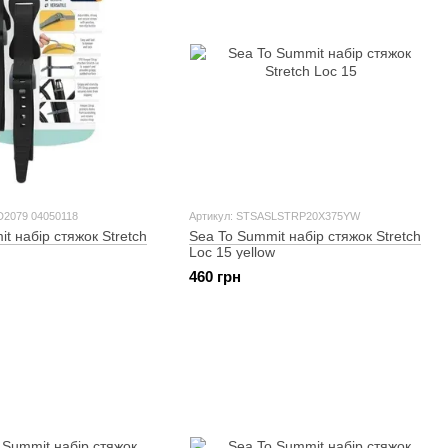
D2079 04050118
Артикул: STSASLSTRP20X375YW
t набір стяжок Stretch
Sea To Summit набір стяжок Stretch
Loc 15 yellow
460 грн