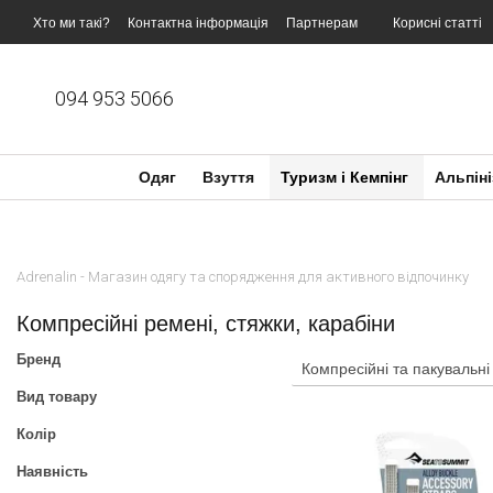
Перейти до основного контенту
Хто ми такі?
Контактна інформація
Партнерам
Корисні статті
094 953 5066
Одяг
Взуття
Туризм і Кемпінг
Альпіні
Adrenalin - Магазин одягу та спорядження для активного відпочинку
Компресійні ремені, стяжки, карабіни
Бренд
Компресійні та пакувальні
Вид товару
Колір
Наявність