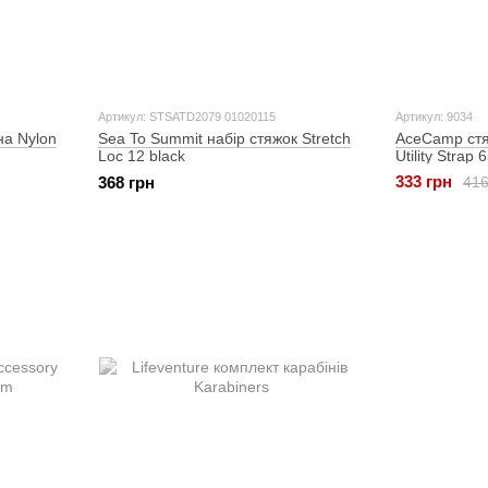
Артикул: STSATD2079 01020115
Артикул: 9034
на Nylon
Sea To Summit набір стяжок Stretch
AceCamp стя
Loc 12 black
Utility Strap 
333 грн
416
368 грн