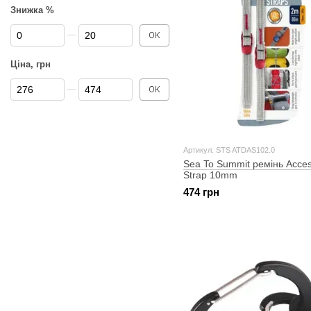
Знижка %
Від Знижка %
До Знижка %
ОК
Ціна, грн
Від Ціна, грн
До Ціна, грн
ОК
Артикул: STS ATDAS102.0
Sea To Summit ремінь Acce
Strap 10mm
474 грн