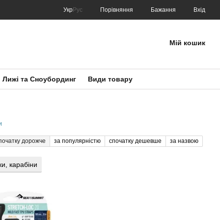
Порівняння
Укр
Рус
Бажання
Вхід
Мій кошик
Лижі та Сноубординг
Види товару
и
початку дорожче
за популярністю
спочатку дешевше
за назвою
ки, карабіни