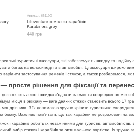
Артикул: 68110G
ssory
Lifeventure комплект карабінів
Karabiners grey
440 грн
ерсальні туристичні аксесуари, які забезпечують швидку та надійн
увати багаж на велосипеді та в автомобілі. Ці аксесуари широко ви
мо варіанти застосування ременів і стяжок, а також розберемося, я
 — просте рішення для фіксації та перен
и дозволяють легко і швидко з'єднати елементи спорядження між собо
німум місця в рюкзаку — вага деяких стяжок становить всього 17 гр
о мандрівника. З їх допомогою зручно кріпити туристичне спорядже
 біваку. Важливо пам'ятати, що такі карабіни не розраховані на вел
яжок і карабінів робить їх незамінними для туристів, автомобілістів, 
икий вибір стяжок і карабінів за оптимальною вартістю. Їх зручно 