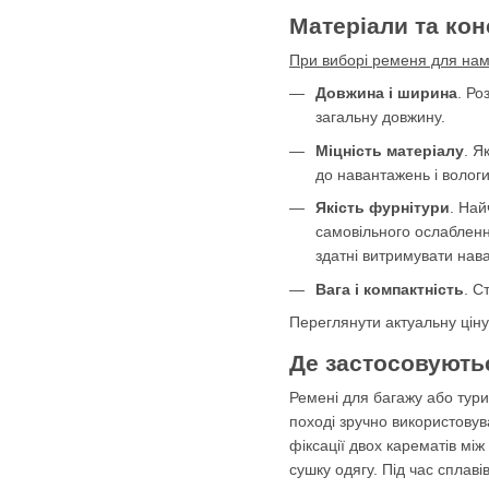
Матеріали та кон
При виборі ременя для нам
Довжина і ширина
. Ро
загальну довжину.
Міцність матеріалу
. Я
до навантажень і волог
Якість фурнітури
. Най
самовільного ослаблення
здатні витримувати нав
Вага і компактність
. С
Переглянути актуальну ціну 
Де застосовуютьс
Ремені для багажу або тури
поході зручно використовув
фіксації двох карематів між
сушку одягу. Під час сплаві