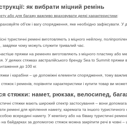
струкції: як вибрати міцний ремінь
ету або для багажу важливо враховувати деякі характеристики
:
зраховуйте об'єм і вагу спорядження, яке необхідно зафіксувати. 
кісні туристичні ремені виготовляють з міцного нейлону, поліпропіл
и, завдяки чому можуть служити тривалий час.
частіше пряжки на ременях виготовляють з міцного пластику або ме
. У деяких стяжках австралійського бренду Sea to Summit пряжки ви
антаження до 100 кг.
тяжки і карабіни – це допоміжні елементи спорядження, тому важли
стяжок і ременів, порівняти характеристики і купити товар ви можете 
я стяжки: намет, рюкзак, велосипед, бага
стичні стяжки мають широкий спектр застосування – вони допомагаю
ати ремені для кріплення намету, каремата та іншого туристичного
 собою всередині намету. У кемпінгу або на біваку туристичні ремен
в на байдарках за допомогою стяжок можна закріпити речі в човні – 