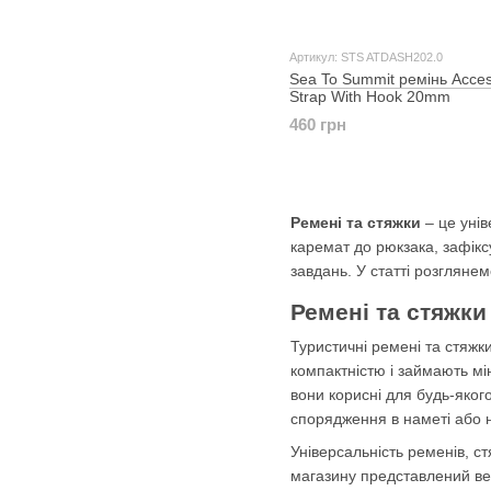
Артикул: STS ATDASH202.0
Sea To Summit ремінь Acce
Strap With Hook 20mm
460 грн
Ремені та стяжки
– це унів
каремат до рюкзака, зафікс
завдань. У статті розгляне
Ремені та стяжки
Туристичні ремені та стяжк
компактністю і займають мі
вони корисні для будь-яког
спорядження в наметі або на
Універсальність ременів, ст
магазину представлений вел