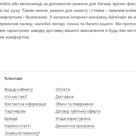
мобілі або велосипеді за допомогою ременя для багажу зручно фікс
під час руху. Таким чином, ремені для намету і стяжки – важливі ел
омфортним і безпечним. У каталозі інтернет-магазину Adrenalin ви м
трекінгові палиці, налобні ліхтарі, пончо та багато іншого. Ми пропо
и гарантуємо швидку доставку вашого замовлення в будь-яке місто Ук
им комфортом.
Клієнтам
Вхід до кабінету
Оплата
Хто ми такі?
Доставка
Контактна інформація
Обмін та повернення
Партнерам
Договір публічної оферти
Бренди
Угода користувача
Корисні статті
Дисконтна програма
Знайшли помилку?