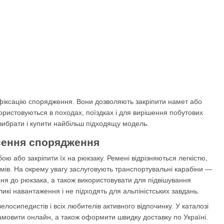
у фіксацію спорядження. Вони дозволяють закріпити намет або
користовуються в походах, поїздках і для вирішення побутових
к вибрати і купити найбільш підходящу модель.
есення спорядження
ю або закріпити їх на рюкзаку. Ремені відрізняються легкістю,
амів. На окрему увагу заслуговують транспортувальні карабіни —
ння до рюкзака, а також використовувати для підвішування
икі навантаження і не підходять для альпіністських завдань.
велосипедистів і всіх любителів активного відпочинку. У каталозі
замовити онлайн, а також оформити швидку доставку по Україні.