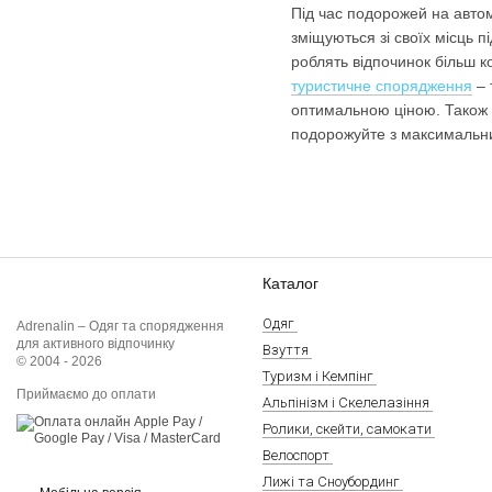
Під час подорожей на авто
зміщуються зі своїх місць 
роблять відпочинок більш к
туристичне спорядження
– 
оптимальною ціною. Також м
подорожуйте з максимальн
Каталог
Одяг
Adrenalin – Одяг та спорядження
для активного відпочинку
Взуття
© 2004 - 2026
Туризм і Кемпінг
Приймаємо до оплати
Альпінізм і Скелелазіння
Ролики, скейти, самокати
Велоспорт
Лижі та Сноубординг