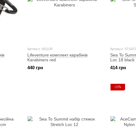
Артикул: 68110R
Артикул: STSAT
нів
Lifeventure комплект карабінів
Sea To Summi
Karabiners red
Loc 18 black
440 грн
414 грн
−20%