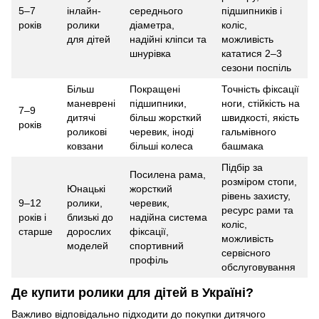
5–7
інлайн-
середнього
підшипників і
років
ролики
діаметра,
коліс,
для дітей
надійні кліпси та
можливість
шнурівка
кататися 2–3
сезони поспіль
Більш
Покращені
Точність фіксації
маневрені
підшипники,
ноги, стійкість на
7–9
дитячі
більш жорсткий
швидкості, якість
років
роликові
черевик, іноді
гальмівного
ковзани
більші колеса
башмака
Підбір за
Посилена рама,
розміром стопи,
Юнацькі
жорсткий
рівень захисту,
9–12
ролики,
черевик,
ресурс рами та
років і
близькі до
надійна система
коліс,
старше
дорослих
фіксації,
можливість
моделей
спортивний
сервісного
профіль
обслуговування
Де купити ролики для дітей в Україні?
Важливо відповідально підходити до покупки дитячого