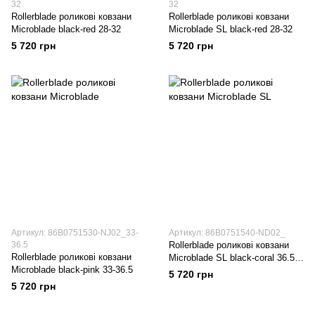
32
32
Rollerblade роликові ковзани
Rollerblade роликові ковзани
Microblade black-red 28-32
Microblade SL black-red 28-32
5 720 грн
5 720 грн
Артикул: 86B0751530-NJ02_33-
Артикул: 86B0751540-ND02_
36.5
Rollerblade роликові ковзани
Rollerblade роликові ковзани
Microblade SL black-coral 36.5-
Microblade black-pink 33-36.5
40
5 720 грн
5 720 грн