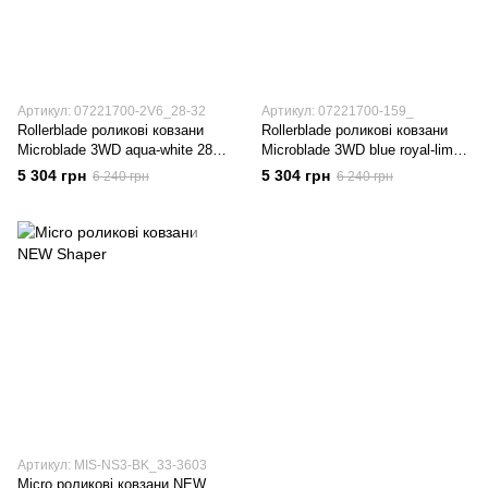
Артикул: 07221700-2V6_28-32
Артикул: 07221700-159_
Rollerblade роликові ковзани
Rollerblade роликові ковзани
Microblade 3WD aqua-white 28-
Microblade 3WD blue royal-lime
32
36.5-40
5 304 грн
5 304 грн
6 240 грн
6 240 грн
Артикул: MIS-NS3-BK_33-3603
Micro роликові ковзани NEW