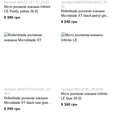
Артикул: MIS-CE-FFY-YL_28-31
Артикул: 86B0751520-NG02_28-
Micro роликові ковзани Infinite
32
Rollerblade роликові ковзани
CE Firefly yellow 28-31
Microblade XT black-petrol green
6 380 грн
28-32
6 240 грн
Артикул: 86B0751520-NG03_33-
Артикул: MIS-LE-BL_29-3209
36.5
Micro роликові ковзани Infinite
Rollerblade роликові ковзани
LE blue 29-32
Microblade XT black-sea green
6 160 грн
33-36.5
6 240 грн