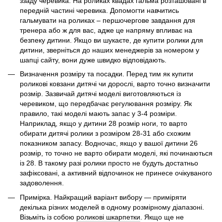
ззаду черевика. На роликах квадах гальма розташовані в
передній частині черевика. Допомогти навчитись
гальмувати на роликах – першочергове завдання для
тренера або ж для вас, адже це напряму впливає на
безпеку дитини. Якщо ви шукаєте, де купити ролики для
дитини, зверніться до наших менеджерів за номером у
шапці сайту, вони дуже швидко відповідають.
Визначення розміру та посадки. Перед тим як купити
роликові ковзани дитячі чи дорослі, варто точно визначити
розмір. Зазвичай дитячі моделі виготовляються із
черевиком, що передбачає регулювання розміру. Як
правило, такі моделі мають запас у 3-4 розміри.
Наприклад, якщо у дитини 28 розмір ноги, то варто
обирати дитячі ролики з розміром 28-31 або схожим
показником запасу. Водночас, якщо у вашої дитини 26
розмір, то точно не варто обирати моделі, які починаються
із 28. В такому разі ролики просто не будуть достатньо
зафіксовані, а активний відпочинок не принесе очікуваного
задоволення.
Примірка. Найкращий варіант вибору — приміряти
декілька різних моделей в одному розмірному діапазоні.
Візьміть із собою
роликові шкарпетки
. Якщо ще не