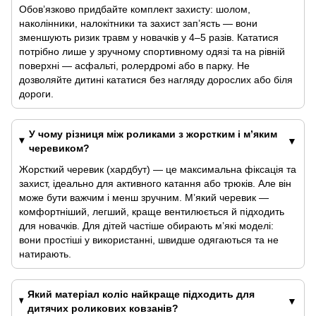
Обов’язково придбайте комплект захисту: шолом,
наколінники, налокітники та захист зап’ясть — вони
зменшують ризик травм у новачків у 4–5 разів. Кататися
потрібно лише у зручному спортивному одязі та на рівній
поверхні — асфальті, ролердромі або в парку. Не
дозволяйте дитині кататися без нагляду дорослих або біля
дороги.
У чому різниця між роликами з жорстким і м’яким
черевиком?
Жорсткий черевик (хардбут) — це максимальна фіксація та
захист, ідеально для активного катання або трюків. Але він
може бути важчим і менш зручним. М’який черевик —
комфортніший, легший, краще вентилюється й підходить
для новачків. Для дітей частіше обирають м’які моделі:
вони простіші у використанні, швидше одягаються та не
натирають.
Який матеріал коліс найкраще підходить для
дитячих роликових ковзанів?