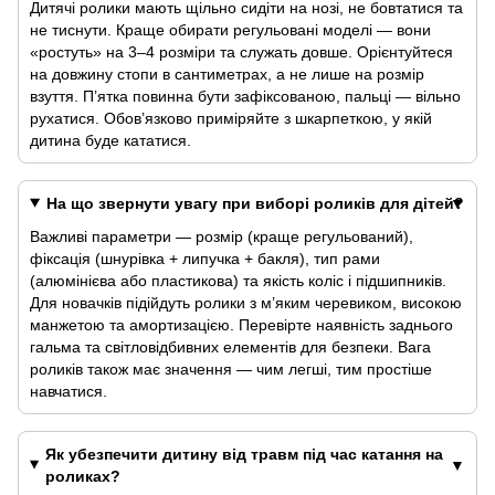
Дитячі ролики мають щільно сидіти на нозі, не бовтатися та
не тиснути. Краще обирати регульовані моделі — вони
«ростуть» на 3–4 розміри та служать довше. Орієнтуйтеся
на довжину стопи в сантиметрах, а не лише на розмір
взуття. П’ятка повинна бути зафіксованою, пальці — вільно
рухатися. Обов’язково приміряйте з шкарпеткою, у якій
дитина буде кататися.
На що звернути увагу при виборі роликів для дітей?
Важливі параметри — розмір (краще регульований),
фіксація (шнурівка + липучка + бакля), тип рами
(алюмінієва або пластикова) та якість коліс і підшипників.
Для новачків підійдуть ролики з м’яким черевиком, високою
манжетою та амортизацією. Перевірте наявність заднього
гальма та світловідбивних елементів для безпеки. Вага
роликів також має значення — чим легші, тим простіше
навчатися.
Як убезпечити дитину від травм під час катання на
роликах?