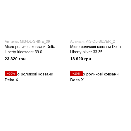
Артикул: MIS-DL-SHINE_39
Артикул: MIS-DL-SILVER_2
Micro роликові ковзани Delta
Micro роликові ковзани Delta
Liberty iridescent 39.0
Liberty silver 33-35
23 320 грн
18 920 грн
−20%
−20%