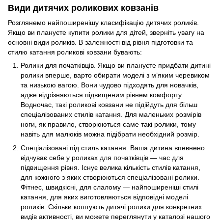
Види дитячих роликових ковзанів
Розглянемо найпоширенішу класифікацію дитячих роликів.
Якщо ви плануєте купити ролики для дітей, зверніть увагу на
основні види роликів. В залежності від рівня підготовки та
стилю катання роликові ковзани бувають:
Ролики для початківців. Якщо ви плануєте придбати дитині
ролики вперше, варто обирати моделі з м’яким черевиком
та низькою вагою. Вони чудово підходять для новачків,
адже відрізняються підвищеним рівнем комфорту.
Водночас, такі роликові ковзани не підійдуть для більш
спеціалізованих стилів катання. Для маленьких розмірів
ноги, як правило, створюються саме такі ролики, тому
навіть для малюків можна підібрати необхідний розмір.
Спеціалізовані під стиль катання. Ваша дитина впевнено
відчуває себе у роликах для початківців — час для
підвищення рівня. Існує велика кількість стилів катання,
для кожного з яких створюються спеціалізовані ролики.
Фітнес, швидкісні, для слалому — найпоширеніші стилі
катання, для яких виготовляються відповідні моделі
роликів. Скільки коштують дитячі ролики для конкретних
видів активності, ви можете переглянути у каталозі нашого