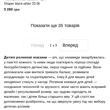
Shaper black-white 33-36
5 280 грн
Показати ще 35 товарів
Назад
Вперед
1
з 3
Дитячі роликові ковзани
— річ, що назавжди закарбувалась
у пам’яті кожного. Із ними люди пов’язують хороші спогади
безтурботливого дитинства, перші падіння та підйоми. Вони
допомагали нам вчитися тримати баланс, розвивати
координацію та соціалізуватись, тому й для ваших дітей
неодмінно стануть у нагоді. Роликові ковзани для дітей —
поєднання технологій та зручності, вони часто мають яскравий
дизайн і регульований розмір, що чудово підходить як
малюкам, так і дітям більш старшого віку. У цій статті ми
допоможемо розібратись, на що звернути увагу під час вибору
дитячих роликів.