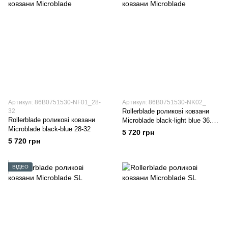
Артикул: 86B0751530-NF01_28-
Артикул: 86B0751530-NK02_
32
Rollerblade роликові ковзани
Rollerblade роликові ковзани
Microblade black-light blue 36.5-
Microblade black-blue 28-32
40
5 720 грн
5 720 грн
ВІДЕО