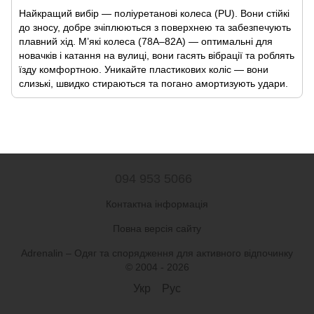
Найкращий вибір — поліуретанові колеса (PU). Вони стійкі
до зносу, добре зчіплюються з поверхнею та забезпечують
плавний хід. М’які колеса (78A–82A) — оптимальні для
новачків і катання на вулиці, вони гасять вібрації та роблять
їзду комфортною. Уникайте пластикових коліс — вони
слизькі, швидко стираються та погано амортизують удари.
094 953 5066
Контактна інформація
Повна версія сайту
Adrenalin – Одяг та спорядження для активного відпочинку
© 2004 - 2026
Укр
Рус