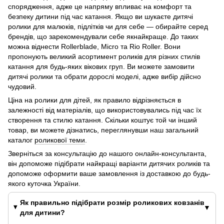
спорядження, адже це напряму впливає на комфорт та
безпеку дитини під час катання. Якщо ви шукаєте дитячі
ролики для малюків, підлітків чи для себе — обирайте серед
брендів, що зарекомендували себе якнайкраще. До таких
можна віднести Rollerblade, Micro та Rio Roller. Вони
пропонують великий асортимент роликів для різних стилів
катання для будь-яких вікових груп. Ви можете замовити
дитячі ролики та обрати дорослі моделі, адже вибір дійсно
чудовий.
Ціна на ролики для дітей, як правило відрізняється в
залежності від матеріалів, що використовувались під час їх
створення та стилю катання. Скільки коштує той чи інший
товар, ви можете дізнатись, переглянувши наш загальний
каталог
роликової теми
.
Зверніться за консультацію до нашого онлайн-консультанта,
він допоможе підібрати найкращі варіанти дитячих роликів та
допоможе оформити ваше замовлення із доставкою до будь-
якого куточка України.
Як правильно підібрати розмір роликових ковзанів
для дитини?