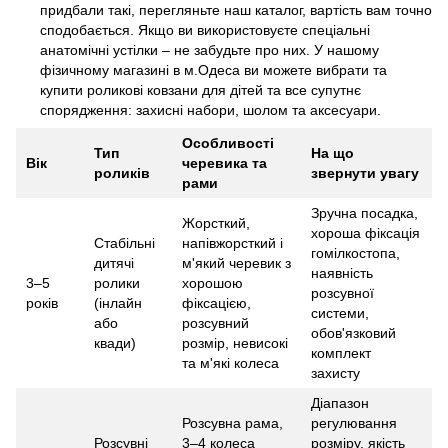
придбали такі, перегляньте наш каталог, вартість вам точно
сподобається. Якщо ви використовуєте спеціальні
анатомічні устілки – не забудьте про них. У нашому
фізичному магазині в м.Одеса ви можете вибрати та
купити роликові ковзани для дітей та все супутнє
спорядження: захисні набори, шолом та аксесуари.
Особливості
Тип
На що
Вік
черевика та
роликів
звернути увагу
рами
Зручна посадка,
Жорсткий,
хороша фіксація
Стабільні
напівжорсткий і
гомілкостопа,
дитячі
м'який черевик з
наявність
3–5
ролики
хорошою
розсувної
років
(інлайн
фіксацією,
системи,
або
розсувний
обов'язковий
квади)
розмір, невисокі
комплект
та м'які колеса
захисту
Діапазон
Розсувна рама,
регулювання
Розсувні
3–4 колеса
розміру, якість