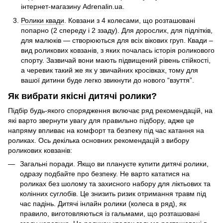
інтернет-магазину Adrenalin.ua.
Ролики квади
. Ковзани з 4 колесами, що розташовані
попарно (2 спереду і 2 ззаду). Для дорослих, для підлітків,
для малюків — створюються для всіх вікових груп. Квади –
вид роликових ковзанів, з яких почалась історія роликового
спорту. Зазвичай вони мають підвищений рівень стійкості,
а черевик такий же як у звичайних кросівках, тому для
вашої дитини буде легко звикнути до нового “взуття”.
Як вибрати якісні дитячі ролики?
Підбір будь-якого спорядження включає ряд рекомендацій, на
які варто звернути увагу для правильно підбору, адже це
напряму впливає на комфорт та безпеку під час катання на
роликах. Ось декілька основних рекомендацій з вибору
роликових ковзанів:
Загальні поради. Якщо ви плануєте купити дитячі ролики,
одразу подбайте про безпеку. Не варто кататися на
роликах без шолому та захисного набору для ліктьових та
колінних суглобів. Це знизить ризик отримання травм під
час падінь. Дитячі інлайн ролики (колеса в ряд), як
правило, виготовляються із гальмами, що розташовані