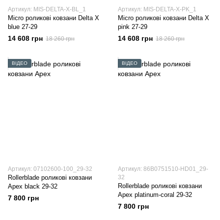
Артикул: MIS-DELTA-X-BL_1
Артикул: MIS-DELTA-X-PK_1
Micro роликові ковзани Delta X
Micro роликові ковзани Delta X
blue 27-29
pink 27-29
14 608 грн
14 608 грн
18 260 грн
18 260 грн
ВІДЕО
ВІДЕО
Артикул: 07102600-100_29-32
Артикул: 86B0751510-HD01_29-
Rollerblade роликові ковзани
32
Rollerblade роликові ковзани
Apex black 29-32
Apex platinum-coral 29-32
7 800 грн
7 800 грн