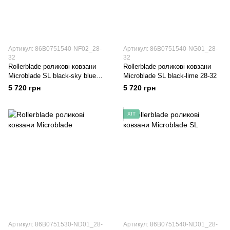
Артикул: 86B0751540-NF02_28-
Артикул: 86B0751540-NG01_28-
32
32
Rollerblade роликові ковзани
Rollerblade роликові ковзани
Microblade SL black-sky blue
Microblade SL black-lime 28-32
28-32
5 720 грн
5 720 грн
ХІТ
Артикул: 86B0751530-ND01_28-
Артикул: 86B0751540-ND01_28-