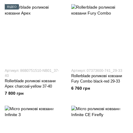
ВІДЕО
Артикул: 86B0751510-NB01_37-
Артикул: 07373600-741_29-33
40
Rollerblade роликові ковзани
Rollerblade роликові ковзани
Fury Combo black-red 29-33
Apex charcoal-yellow 37-40
6 760 грн
7 800 грн