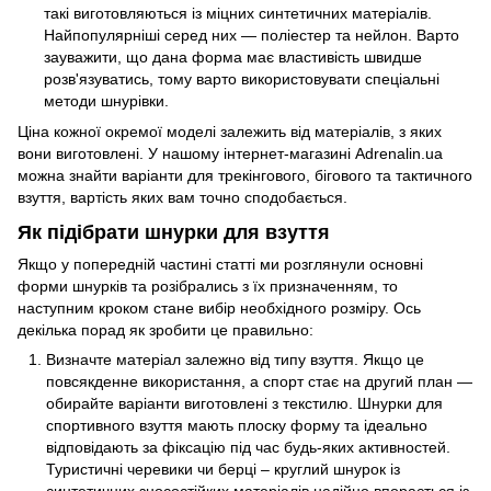
такі виготовляються із міцних синтетичних матеріалів.
Найпопулярніші серед них — поліестер та нейлон. Варто
зауважити, що дана форма має властивість швидше
розв'язуватись, тому варто використовувати спеціальні
методи шнурівки.
Ціна кожної окремої моделі залежить від матеріалів, з яких
вони виготовлені. У нашому інтернет-магазині Adrenalin.ua
можна знайти варіанти для трекінгового, бігового та тактичного
взуття, вартість яких вам точно сподобається.
Як підібрати шнурки для взуття
Якщо у попередній частині статті ми розглянули основні
форми шнурків та розібрались з їх призначенням, то
наступним кроком стане вибір необхідного розміру. Ось
декілька порад як зробити це правильно:
Визначте матеріал залежно від типу взуття. Якщо це
повсякденне використання, а спорт стає на другий план —
обирайте варіанти виготовлені з текстилю. Шнурки для
спортивного взуття мають плоску форму та ідеально
відповідають за фіксацію під час будь-яких активностей.
Туристичні черевики чи берці – круглий шнурок із
синтетичних зносостійких матеріалів надійно впорається із