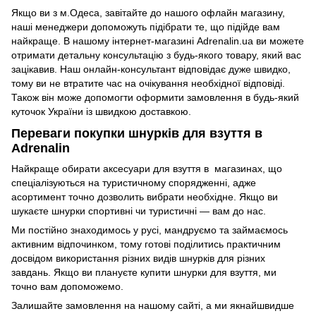
Якщо ви з м.Одеса, завітайте до нашого офлайн магазину,
наші менеджери допоможуть підібрати те, що підійде вам
найкраще. В нашому інтернет-магазині Adrenalin.ua ви можете
отримати детальну консультацію з будь-якого товару, який вас
зацікавив. Наш онлайн-консультант відповідає дуже швидко,
тому ви не втратите час на очікування необхідної відповіді.
Також він може допомогти оформити замовлення в будь-який
куточок України із швидкою доставкою.
Переваги покупки шнурків для взуття в
Adrenalin
Найкраще обирати аксесуари для взуття в магазинах, що
спеціалізуються на туристичному спорядженні, адже
асортимент точно дозволить вибрати необхідне. Якщо ви
шукаєте шнурки спортивні чи туристичні — вам до нас.
Ми постійно знаходимось у русі, мандруємо та займаємось
активним відпочинком, тому готові поділитись практичним
досвідом використання різних видів шнурків для різних
завдань. Якщо ви плануєте купити шнурки для взуття, ми
точно вам допоможемо.
Залишайте замовлення на нашому сайті, а ми якнайшвидше