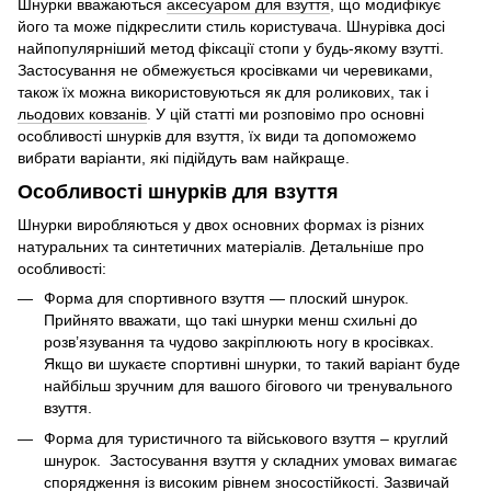
Шнурки вважаються
аксесуаром для взуття
, що модифікує
його та може підкреслити стиль користувача. Шнурівка досі
найпопулярніший метод фіксації стопи у будь-якому взутті.
Застосування не обмежується кросівками чи черевиками,
також їх можна використовуються як для роликових, так і
льодових ковзанів
. У цій статті ми розповімо про основні
особливості шнурків для взуття, їх види та допоможемо
вибрати варіанти, які підійдуть вам найкраще.
Особливості шнурків для взуття
Шнурки виробляються у двох основних формах із різних
натуральних та синтетичних матеріалів. Детальніше про
особливості:
Форма для спортивного взуття — плоский шнурок.
Прийнято вважати, що такі шнурки менш схильні до
розв’язування та чудово закріплюють ногу в кросівках.
Якщо ви шукаєте спортивні шнурки, то такий варіант буде
найбільш зручним для вашого бігового чи тренувального
взуття.
Форма для туристичного та військового взуття – круглий
шнурок. Застосування взуття у складних умовах вимагає
спорядження із високим рівнем зносостійкості. Зазвичай