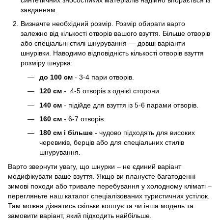
завданням.
Визначте необхідний розмір. Розмір обирати варто
залежно від кількості отворів вашого взуття. Більше отворів
або спеціальні стилі шнурування — довші варіанти
шнурівки. Наводимо відповідність кількості отворів взуття
розміру шнурка:
до 100 см
- 3-4 пари отворів.
120 см
- 4-5 отворів з однієї сторони.
140 см
- підійде для взуття із 5-6 парами отворів.
160 см
- 6-7 отворів.
180 см і більше
- чудово підходять для високих
черевиків, берців або для спеціальних стилів
шнурування.
Варто звернути увагу, що шнурки – не єдиний варіант
модифікувати ваше взуття. Якщо ви плануєте багатоденні
зимові походи або тривале перебування у холодному кліматі –
перегляньте наш каталог
спеціалізованих туристичних устілок
.
Там можна дізнатись скільки коштує та чи інша модель та
замовити варіант, який підходить найбільше.