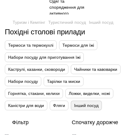
Туризм і Кемпінг
Туристичний посуд
Інший посуд
Похідні столові прилади
Термоси та термокухлі
Термоси для їжі
Набори посуду для приготування їжі
Каструлі, казанки, сковороди
Чайники та кавоварки
Набори посуду
Тарілки та миски
Горнятка, стакани, келихи
Ложки, виделки, ножі
Каністри для води
Фляги
Інший посуд
Фільтр
Спочатку дорожче