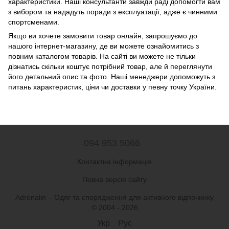
характеристики. Наші консультанти завжди раді допомогти вам
з вибором та нададуть поради з експлуатації, адже є чинними
спортсменами.
Якщо ви хочете замовити товар онлайн, запрошуємо до
нашого інтернет-магазину, де ви можете ознайомитись з
повним каталогом товарів. На сайті ви можете не тільки
дізнатись скільки коштує потрібний товар, але й переглянути
його детальний опис та фото. Наші менеджери допоможуть з
питань характеристик, ціни чи доставки у певну точку України.
094 953 5066
Контактна інформація
Повна версія сайту
Adrenalin – Одяг та спорядження для активного відпочинку
© 2004 - 2026
Укр
Рус