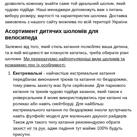
дозволить кожному знайти саме той ідеальний шолом, який
чудово підійде. Наші менеджери допоможуть вам з питань
вибору розміру, вартості та характеристик шолома. Доставка
замовлень з нашого сайту можлива по всій території України.
Асортимент дитячих шоломів для
велосипеда
Залежно від того, який стиль катання полюбляє ваша дитина,
та в якій місцевості ви плануєте кататись, треба обирати різні
шоломи.
Ми перерахуємо найпопулярніші види шоломів та
розкажемо про їх особливості:
Екстремальні
- найчастіше екстремальне катання
передбачає виконання трюків та катання по бездоріжжю,
тому рівень захисту має бути серйозним. Для паркового
катання та трюків чудово підійде казанок, який також є
універсальним й може використовуватись при катанні на
роликах або навіть скейтборді. Для найбільш
екстремального катання по бездоріжжю інколи зустрічають
навіть фулфейс моделі для маленьких даунхіл райдерів.
Також для такого типу катання рекомендуємо обрати
захист ніг та рук
, адже падіння тут майже 100% будуть
присутні.