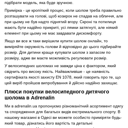
підібрати модель, яка буде зручною.
Примірка - це кропіткий процес, коли шолом треба правильно
розташувати на голові, щоб козирок не спадав на обличчя, але
при цьому не був надто піднятий вгору. Скроні та потилиця
мають бути надійно прикриті, усі лямки затягнуті, але ніякий
елемент при цьому не має завдавати дискомфорту.
Якщо ви все ж таки вирішили купити шолом онлайн, то
виміряйте окружність голови й відповідно до цього підбирайте
розмір. Для дитини краще купувати шолом з запасом по
розміру, адже ви маєте можливість регулювати розмір.
У велосипедних шоломах не завжди ціна є фактором, який
свідчить про високу якість. Найважливіше - це наявність
сертифіката якості захисту EN 1078, який говорить про те, що
цей виріб пройшов випробування й дійсно надійно захищає.
Плюси покупки велосипедного дитячого
шолома в Adrenalin
Ми в adrenalin.ua пропонуємо різноманітний асортимент одягу
та спорядження для багатьох видів екстремального спорту. В
нашому магазині в Одесі ви можете особисто приміряти будь-
який товар, дізнатись його вартість та детальні