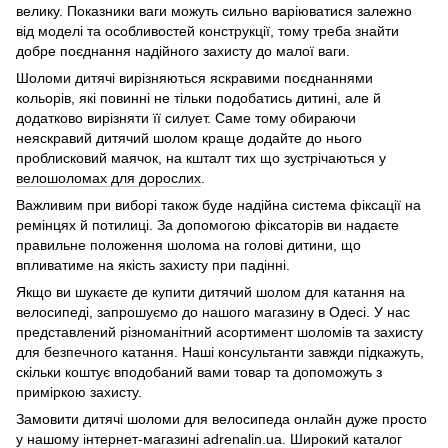
велику. Показники ваги можуть сильно варіюватися залежно
від моделі та особливостей конструкції, тому треба знайти
добре поєднання надійного захисту до малої ваги.
Шоломи дитячі вирізняються яскравими поєднаннями
кольорів, які повинні не тільки подобатись дитині, але й
додатково вирізняти її силует. Саме тому обираючи
неяскравий дитячий шолом краще додайте до нього
проблисковий маячок, на кшталт тих що зустрічаються у
велошоломах для дорослих
.
Важливим при виборі також буде надійна система фіксації на
ремінцях й потилиці. За допомогою фіксаторів ви надаєте
правильне положення шолома на голові дитини, що
впливатиме на якість захисту при падінні.
Якщо ви шукаєте де купити дитячий шолом для катання на
велосипеді, запрошуємо до нашого магазину в Одесі. У нас
представлений різноманітний асортимент шоломів та захисту
для безпечного катання. Наші консультанти завжди підкажуть,
скільки коштує вподобаний вами товар та допоможуть з
приміркою захисту.
Замовити дитячі шоломи для велосипеда онлайн дуже просто
у нашому інтернет-магазині adrenalin.ua. Широкий каталог