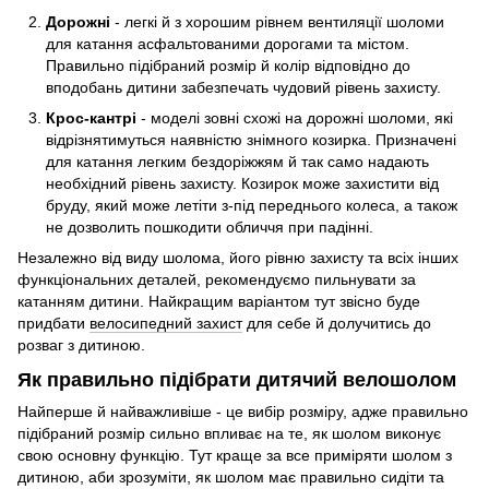
Дорожні
- легкі й з хорошим рівнем вентиляції шоломи
для катання асфальтованими дорогами та містом.
Правильно підібраний розмір й колір відповідно до
вподобань дитини забезпечать чудовий рівень захисту.
Крос-кантрі
- моделі зовні схожі на дорожні шоломи, які
відрізнятимуться наявністю знімного козирка. Призначені
для катання легким бездоріжжям й так само надають
необхідний рівень захисту. Козирок може захистити від
бруду, який може летіти з-під переднього колеса, а також
не дозволить пошкодити обличчя при падінні.
Незалежно від виду шолома, його рівню захисту та всіх інших
функціональних деталей, рекомендуємо пильнувати за
катанням дитини. Найкращим варіантом тут звісно буде
придбати
велосипедний захист
для себе й долучитись до
розваг з дитиною.
Як правильно підібрати дитячий велошолом
Найперше й найважливіше - це вибір розміру, адже правильно
підібраний розмір сильно впливає на те, як шолом виконує
свою основну функцію. Тут краще за все приміряти шолом з
дитиною, аби зрозуміти, як шолом має правильно сидіти та