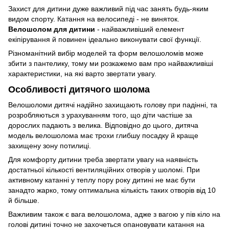
Захист для дитини дуже важливий під час занять будь-яким
видом спорту. Катання на велосипеді - не виняток.
Велошолом для дитини
- найважливіший елемент
екіпірування й повинен ідеально виконувати свої функції.
Різноманітний вибір моделей та форм велошоломів може
збити з пантелику, тому ми розкажемо вам про найважливіші
характеристики, на які варто звертати увагу.
Особливості дитячого шолома
Велошоломи дитячі надійно захищають голову при падінні, та
розробляються з урахуванням того, що діти частіше за
дорослих падають з велика. Відповідно до цього, дитяча
модель велошолома має трохи глибшу посадку й краще
захищену зону потилиці.
Для комфорту дитини треба звертати увагу на наявність
достатньої кількості вентиляційних отворів у шоломі. При
активному катанні у теплу пору року дитині не має бути
занадто жарко, тому оптимальна кількість таких отворів від 10
й більше.
Важливим також є вага велошолома, адже з вагою у пів кіло на
голові дитині точно не захочеться опановувати катання на