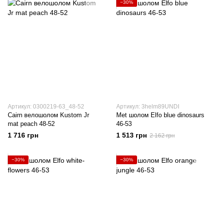
−30%
Артикул: 0300219-63_48-52
Артикул: 3helm89UNDI
Cairn велошолом Kustom Jr
Met шолом Elfo blue dinosaurs
mat peach 48-52
46-53
1 716 грн
1 513 грн
2 162 грн
−30%
−30%