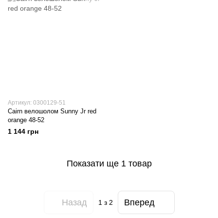
Артикул: 0300129-51
Cairn велошолом Sunny Jr red
orange 48-52
1 144 грн
Показати ще 1 товар
Назад
Вперед
1
з 2