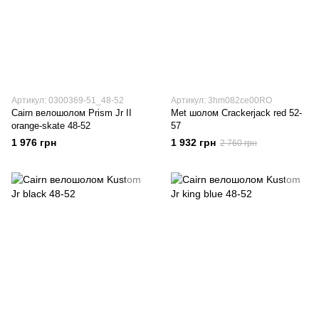
Артикул: 0300369-51_48-52
Артикул: 3hm082ce00RO
Cairn велошолом Prism Jr II
Met шолом Crackerjack red 52-
orange-skate 48-52
57
1 976 грн
1 932 грн
2 760 грн