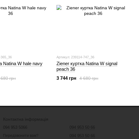
-365_36
Артикул: 239114-747_36
а Natina W hale navy
Ziener куртка Natina W signal
peach 36
3 744 грн
 680 грн
4 680 грн
Контактна інформація
094 953 5066
094 953 50 66
094 953 50 66
Передзвонити вам?