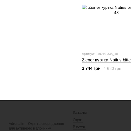
Артикул: 249210-338_48
Ziener куртка Natius bitt
3 744 грн
4 680 грн
Каталог
Одяг
Adrenalin – Одяг та спорядження
Взуття
для активного відпочинку