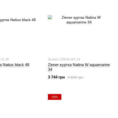
-12_48
Артикул: 239114-197_34
а Natius black 48
Ziener куртка Natina W aquamarine
34
3 744 грн
4 680 грн
−20%