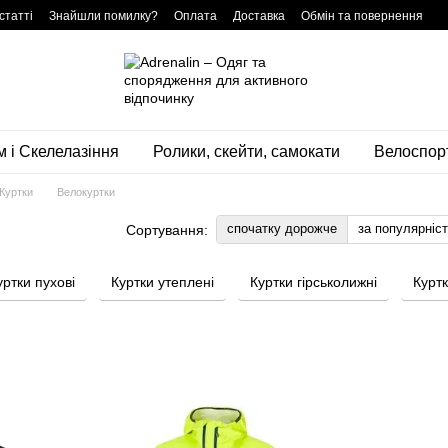
статті
Знайшли помилку?
Оплата
Доставка
Обмін та повернення
м і Скелелазіння
Ролики, скейти, самокати
Велоспор
Куртки
Велокуртки
спочатку дорожче
за популярніс
Сортування:
уртки пухові
Куртки утеплені
Куртки гірськолижні
Курт