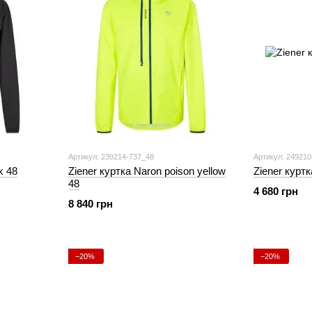
Артикул: 239214-737_48
Артикул: 249210
k 48
Ziener куртка Naron poison yellow
Ziener куртк
48
4 680 грн
8 840 грн
−20%
−20%