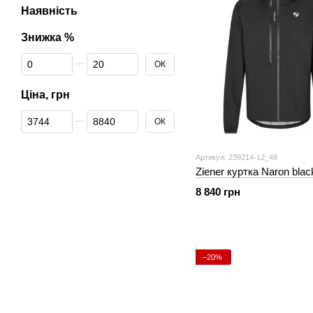
Наявність
Знижка %
Від Знижка %
До Знижка %
ОК
Ціна, грн
Від Ціна, грн
До Ціна, грн
ОК
Артикул: 239214-12_48
Ziener куртка Naron blac
8 840 грн
−20%