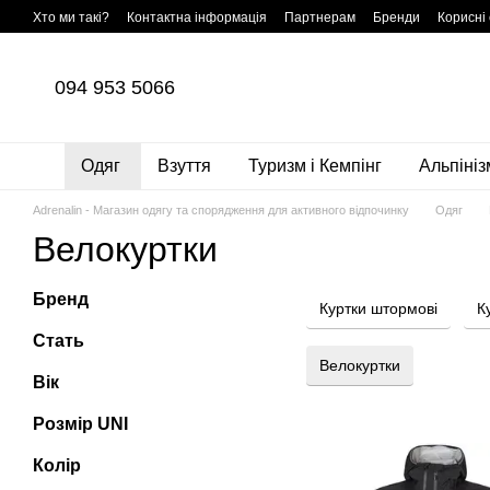
Перейти до основного контенту
Хто ми такі?
Контактна інформація
Партнерам
Бренди
Корисні 
Договір публічної оферти
Угода користувача
Дисконтна програма
094 953 5066
Одяг
Взуття
Туризм і Кемпінг
Альпініз
Adrenalin - Магазин одягу та спорядження для активного відпочинку
Одяг
Велокуртки
Бренд
Куртки штормові
К
Стать
Велокуртки
Вік
Розмір UNI
Колір