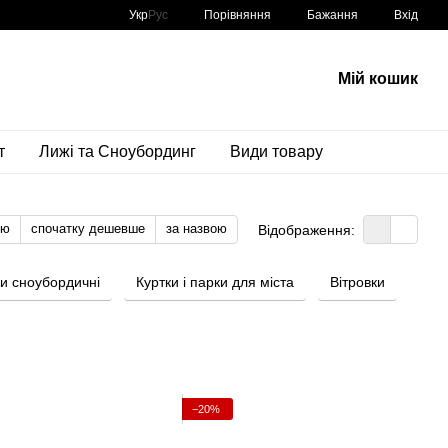
Порівняння
Укр
Рус
Бажання
Вхід
Мій кошик
т
Лижі та Сноубординг
Види товару
тю
спочатку дешевше
за назвою
Відображення:
ки сноубордичні
Куртки і парки для міста
Вітровки
−20%