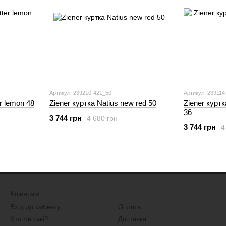
Артикул: 239210-421_50
Артикул: 239114
er lemon 48
Ziener куртка Natius new red 50
Ziener куртк
36
3 744 грн
4 680 грн
3 744 грн
4
Клієнтам
Вхід до кабінету
Оплата
Хто ми такі?
Доставка