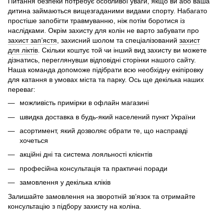
Питання безпеки потребує особливої уваги, якщо ви або ваша
дитина займаються вищезгаданими видами спорту. Набагато
простіше запобігти травмуванню, ніж потім боротися із
наслідками. Окрім захисту для колін не варто забувати про
захист зап’ястя
, захисний шолом та спеціалізований
захист
для ліктів
. Скільки коштує той чи інший вид захисту ви можете
дізнатись, переглянувши відповідні сторінки нашого сайту.
Наша команда допоможе підібрати всю необхідну екіпіровку
для катання в умовах міста та парку. Ось ще декілька наших
переваг:
можливість примірки в офлайн магазині
швидка доставка в будь-який населений пункт України
асортимент, який дозволяє обрати те, що насправді
хочеться
акційні дні та система лояльності клієнтів
професійна консультація та практичні поради
замовлення у декілька кліків
Залишайте замовлення на зворотній зв’язок та отримайте
консультацію з підбору захисту на коліна.