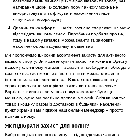
дозволяє самій панчосі рівномірно відводити вологу без
натирання шкіри. В холодну пору панчоху можна не
використовувати та фіксувати наколінники лише
липучками поверх одягу.
Дизайн та комфорт
— навіть захисне спорядження може
відповідати вашому стилю. Виробники подбали про це,
тому в нашому каталозі можна знайти та замовити
наколінники, які пасуватимуть саме вам.
Ми пропонуємо широкий асортимент захисту для активного
міського спорту. Ви можете купити захист на коліна в Одесі у
нашому фізичному магазині. Замовити необхідний набір, де в
комплекті захист колін, зап’ястя та ліктів можна онлайн в
інтернет-магазині adrenalin.ua. В каталогах вказано ціну,
характеристики та матеріали, з яких виготовлено захист.
Вартість з кожною наступною покупкою може бути ще
меншою, адже ми постійно проводимо акції. Скільки коштує
товар з кошику разом із доставкою в будь-який населений
пункт України вам підкаже наш онлайн менеджер – просто
напишіть йому.
Як підібрати захист для колін?
Вибір спеціалізованого захисту — відповідальна частина