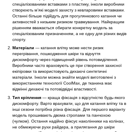
спеціалізованими вставками з пластику, інколи виробники
створюють м’які моделі захисту з кевларовими вставками.
Останні більше підійдуть для прогулянкового катання чи
активностей з низьким ризиком травмування. Найкращим
рішенням вважається обирати конкретну модель за
спеціалізованим призначенням, а не одну для різних видів
спорту.
Матеріали
— катання влітку може нести ризик
перегрівання, пошкодження шкіри та відчуття
дискомфорту через підвищений рівень потовиділення.
Виробники часто враховують це при створення захисної
екіпіровки та використовують дихаючі синтетичні
матеріали. Інколи можна знайти моделі виготовлені з
використанням технології CoolMax, де тканина має
відмінні дихаючі та потовідвідні властивості.
Тип кріплення
— краща фіксація з відсутністю будь-якого
дискомфорту. Варто врахувати, що для катання влітку та в
інші сезони потрібна різна фіксація. Для першого варіанту
модель прошивають двома стропами та панчохою
(чулком). Остання надійно фіксує наколінники на колінах,
не обмежуючи рухи райдера, а прилягання до шкіри