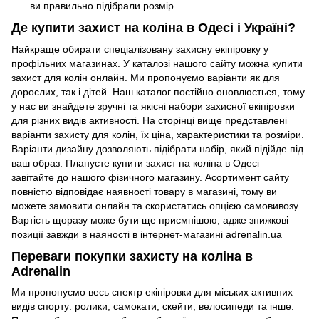
ви правильно підібрали розмір.
Де купити захист на коліна в Одесі і Україні?
Найкраще обирати спеціалізовану захисну екіпіровку у
профільних магазинах. У каталозі нашого сайту можна купити
захист для колін онлайн. Ми пропонуємо варіанти як для
дорослих, так і дітей. Наш каталог постійно оновлюється, тому
у нас ви знайдете зручні та якісні набори захисної екіпіровки
для різних видів активності. На сторінці вище представлені
варіанти захисту для колін, їх ціна, характеристики та розміри.
Варіанти дизайну дозволяють підібрати набір, який підійде під
ваш образ. Плануєте купити захист на коліна в Одесі —
завітайте до нашого фізичного магазину. Асортимент сайту
повністю відповідає наявності товару в магазині, тому ви
можете замовити онлайн та скористатись опцією самовивозу.
Вартість щоразу може бути ще приємнішою, адже знижкові
позиції завжди в наяності в інтернет-магазині adrenalin.ua
Переваги покупки захисту на коліна в
Adrenalin
Ми пропонуємо весь спектр екіпіровки для міських активних
видів спорту: ролики, самокати, скейти, велосипеди та інше.