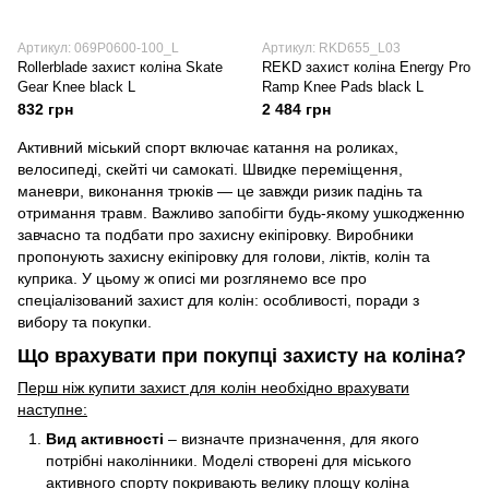
Артикул: 069P0600-100_L
Артикул: RKD655_L03
Rollerblade захист коліна Skate
REKD захист коліна Energy Pro
Gear Knee black L
Ramp Knee Pads black L
832 грн
2 484 грн
Активний міський спорт включає катання на роликах,
велосипеді, скейті чи самокаті. Швидке переміщення,
маневри, виконання трюків — це завжди ризик падінь та
отримання травм. Важливо запобігти будь-якому ушкодженню
завчасно та подбати про захисну екіпіровку. Виробники
пропонують захисну екіпіровку для голови, ліктів, колін та
куприка. У цьому ж описі ми розглянемо все про
спеціалізований захист для колін: особливості, поради з
вибору та покупки.
Що врахувати при покупці захисту на коліна?
Перш ніж купити захист для колін необхідно врахувати
наступне:
Вид активності
– визначте призначення, для якого
потрібні наколінники. Моделі створені для міського
активного спорту покривають велику площу коліна