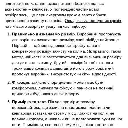
підготовки до катання, адже питання безпеки під час
активностей – ключове. У попередніх частинах ми
розібрались, що першочерговим кроком варто обрати
призначення захисту на коліна.
Ось декілька наступних кроків,
на які варто звернути увагу під час підбору:
Правильно визначаємо розмір
. Виробники пропонують
два варіанти визначення розміру, який підійде найкраще.
Перший — таблиці відповідності зросту та ваги
конкретному розміру захисту на коліна. Як правило, такий
метод найчастіше застосовується для визначення розміру
для дитячого захисту. Другий – заміряйте обхват ноги
трохи вище коліна та співставте його з розміром, який
пропонує виробник, використовуючи сітки відповідності.
Фіксація
. захисне спорядження може і має бути
комфортним, липучки та фіксуючі панчохи не повинні
приносити будь-якого дискомфорту.
Примірка та тест.
Під час примірки розміру
переконайтесь, що захисна пластикова пластина чи
кевларова вставка на своєму місці. Захист на коліні не
повинен ковзати, а навпаки лише повторювати рухи вашої
ноги. Приміряли, все на своєму місці і нічого не тисне —