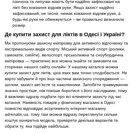
панчоха та липучки мають бути надійно зафіксовані на
лікті без ковзання вздовж руки. Якщо захист надійно
зафіксований, не тисне, немає ковзання вздовж руки, а
будь-які рухи не обмежуються – ви правильно визначили
розмір.
Де купити захист для ліктів в Одесі і Україні?
Ми пропонуєми захисну екіпіровку для активного відпочинку та
екстремальних видів спорту. Міський активний спорт (ролики,
самокати, скейти), велоспорт, гірськолижна та сноубордична
екіпіровка — практично все можна знайти та замовити на
сторінках нашого сайту онлайн. У нашому каталозі можна
купити захист для ліктів, ціна яких вам точно сподобається. Не
варто забувати й про інші частини захисного спорядження —
шолом, захист зап’ястя та наколінники. Запобігти травмуванню
значно простіше, ніж пізніше боротися з його наслідками, тому
й важливо одразу подбати про всі елементи захисту під час
катання. Наявність товарів у фізичному магазині в Одесі
повністю відповідає асортименту інтернет-магазину
adrenalin.ua, тому там можна відразу переглянути скільки
коштує конкретна модель, приміряти декілька варіантів та
обрати ту, яка підійде найбільше.