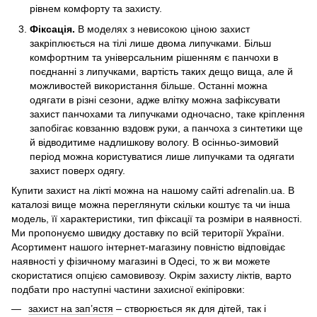
рівнем комфорту та захисту.
Фіксація.
В моделях з невисокою ціною захист
закріплюється на тілі лише двома липучками. Більш
комфортним та універсальним рішенням є панчохи в
поєднанні з липучками, вартість таких дещо вища, але й
можливостей використання більше. Останні можна
одягати в різні сезони, адже влітку можна зафіксувати
захист панчохами та липучками одночасно, таке кріплення
запобігає ковзанню вздовж руки, а панчоха з синтетики ще
й відводитиме надлишкову вологу. В осінньо-зимовий
період можна користуватися лише липучками та одягати
захист поверх одягу.
Купити захист на лікті можна на нашому сайті adrenalin.ua. В
каталозі вище можна переглянути скільки коштує та чи інша
модель, її характеристики, тип фіксації та розміри в наявності.
Ми пропонуємо швидку доставку по всій території України.
Асортимент нашого інтернет-магазину повністю відповідає
наявності у фізичному магазині в Одесі, то ж ви можете
скористатися опцією самовивозу. Окрім захисту ліктів, варто
подбати про наступні частини захисної екіпіровки:
захист на зап’ястя
– створюється як для дітей, так і