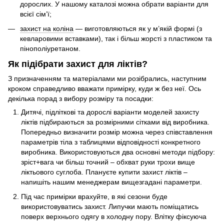
дорослих. У нашому каталозі можна обрати варіанти для
всієї сім’ї;
захист на коліна
— виготовляються як у м’якій формі (з
кевларовими вставками), так і більш жорсті з пластиком та
пінополіуретаном.
Як підібрати захист для ліктів?
З призначенням та матеріалами ми розібрались, наступним
кроком справедливо вважати примірку, куди ж без неї. Ось
декілька порад з вибору розміру та посадки:
Дитячі, підліткові та дорослі варіанти моделей захисту
ліктів підбираються за розмірними сітками від виробника.
Попередньо визначити розмір можна через співставлення
параметрів тіла з таблицями відповідності конкретного
виробника. Використовуються два основні методи підбору:
зріст+вага чи більш точний – обхват руки трохи вище
ліктьового суглоба. Плануєте купити захист ліктів –
напишіть нашим менеджерам вищезгадані параметри.
Під час примірки врахуйте, в які сезони буде
використовуватись захист. Липучки мають поміщатись
поверх верхнього одягу в холодну пору. Влітку фіксуюча