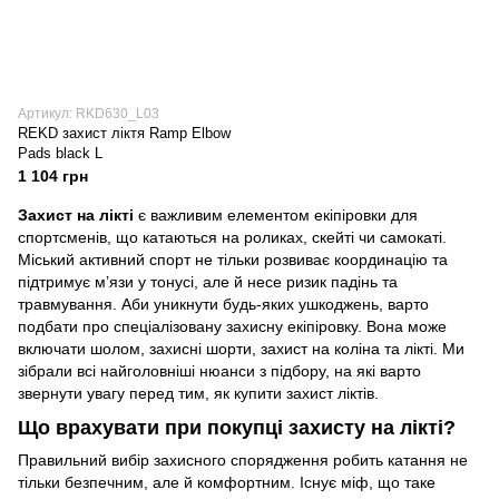
Артикул: RKD630_L03
REKD захист ліктя Ramp Elbow
Pads black L
1 104 грн
Захист на лікті
є важливим елементом екіпіровки для
спортсменів, що катаються на роликах, скейті чи самокаті.
Міський активний спорт не тільки розвиває координацію та
підтримує м’язи у тонусі, але й несе ризик падінь та
травмування. Аби уникнути будь-яких ушкоджень, варто
подбати про спеціалізовану захисну екіпіровку. Вона може
включати шолом, захисні шорти, захист на коліна та лікті. Ми
зібрали всі найголовніші нюанси з підбору, на які варто
звернути увагу перед тим, як купити захист ліктів.
Що врахувати при покупці захисту на лікті?
Правильний вибір захисного спорядження робить катання не
тільки безпечним, але й комфортним. Існує міф, що таке