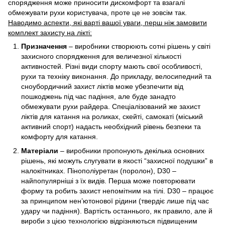
спорядження може приносити дискомфорт та взагалі
обмежувати рухи користувача, проте це не зовсім так.
Наводимо аспекти, які варті вашої уваги, перш ніж замовити
комплект захисту на лікті:
Призначення
– виробники створюють сотні рішень у світі
захисного спорядження для величезної кількості
активностей. Різні види спорту мають свої особливості,
рухи та техніку виконання. До прикладу, велосипедний та
сноубордичний захист ліктів може убезпечити від
пошкоджень під час падіння, але буде занадто
обмежувати рухи райдера. Спеціалізований же захист
ліктів для катання на роликах, скейті, самокаті (міський
активний спорт) надасть необхідний рівень безпеки та
комфорту для катання.
Матеріали
– виробники пропонують декілька основних
рішень, які можуть слугувати в якості “захисної подушки” в
налокітниках. Пінополіуретан (поролон), D30 –
найпопулярніші з їх видів. Перша може повторювати
форму та робить захист непомітним на тілі. D30 – працює
за принципом нен’ютонової рідини (твердіє лише під час
удару чи падіння). Вартість останнього, як правило, але й
вироби з цією технологією відрізняються підвищеним