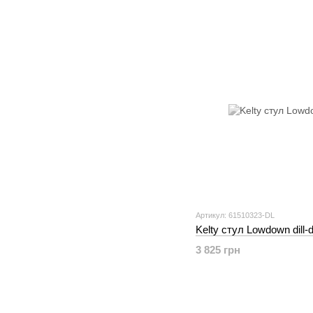
Артикул: 61510323-DL
Kelty стул Lowdown dill-d
3 825 грн