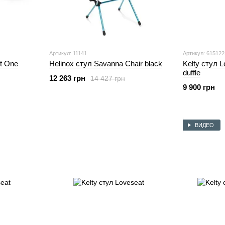
Артикул: 11141
Артикул: 61512
t One
Helinox стул Savanna Chair black
Kelty стул L
duffle
12 263 грн
14 427 грн
9 900 грн
ВИДЕО