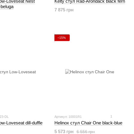
Low-Loveseat Nest
Kelty стул Rad-Arondack black fern
-beluga
7 875 грн
−15%
1
723-DL
Артикул: 10001R1
w-Loveseat dill-duffle
Helinox стул Chair One black-blue
5 573 грн
6 556 грн