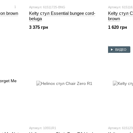
1
Артикул: 61511725-BNG
Артикул: 61511
yon brown
Kelty стул Essential bungee cord-
Kelty стул 
beluga
brown
3 375 грн
1 620 грн
ВИДЕО
Артикул: 10551R1
Артикул: 61512