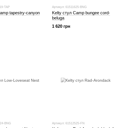
619-TAP
Артикул: 61511625-BNG
Camp tapestry-canyon
Kelty стул Camp bungee cord-
beluga
1 620 грн
324-BNG
Артикул: 61512525-FN