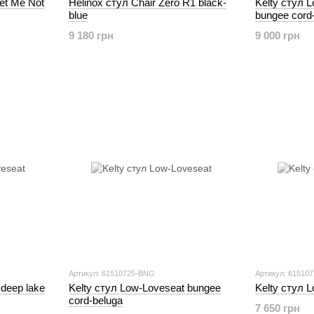
et Me Not
Helinox стул Chair Zero R1 black-
Kelty стул 
blue
bungee cord
9 180 грн
9 000 грн
Артикул: 61510725-BNG
Артикул: 61510
 deep lake
Kelty стул Low-Loveseat bungee
Kelty стул Lo
cord-beluga
7 650 грн