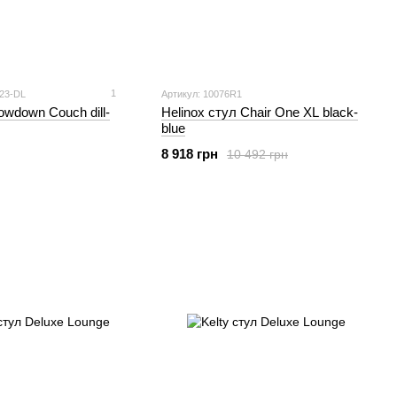
1
223-DL
Артикул: 10076R1
owdown Couch dill-
Helinox стул Chair One XL black-
blue
8 918 грн
10 492 грн