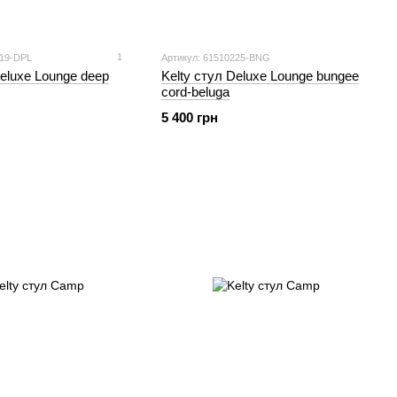
1
219-DPL
Артикул: 61510225-BNG
Deluxe Lounge deep
Kelty стул Deluxe Lounge bungee
cord-beluga
5 400 грн