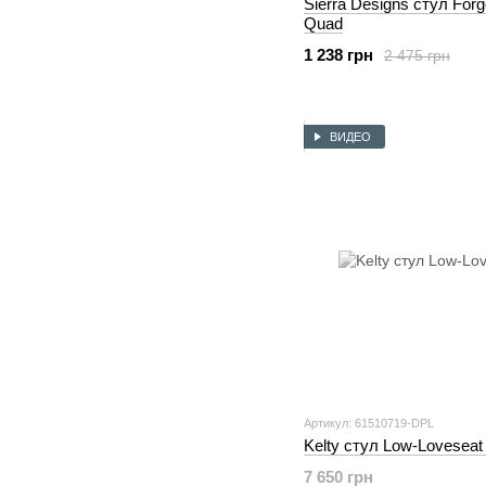
Sierra Designs стул Forg
Quad
1 238 грн
2 475 грн
ВИДЕО
Артикул: 61510719-DPL
Kelty стул Low-Loveseat
7 650 грн