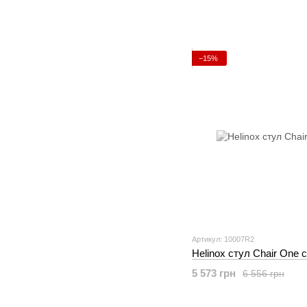
−15%
Артикул: 10007R2
Helinox стул Chair One 
5 573 грн
6 556 грн