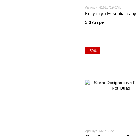
Артикул: 61511719-CYB
Kelty стул Essential can
3 375 грн
−50%
Артикул: 55442222