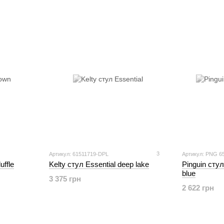
3
Артикул: 61511719-DPL
Артикул: PNG 6
uffle
Kelty стул Essential deep lake
Pinguin стул
blue
3 375 грн
2 622 грн