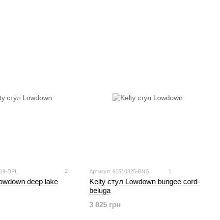
2
319-DPL
Артикул: 61510325-BNG
1
Lowdown deep lake
Kelty стул Lowdown bungee cord-
beluga
3 825 грн