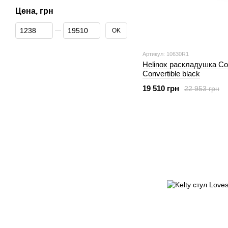
Цена, грн
От Цена, грн
До Цена, грн
OK
Артикул: 10630R1
Helinox раскладушка Co
Convertible black
19 510 грн
22 953 грн