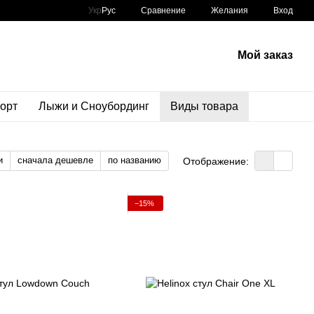
Сравнение
Укр
Рус
Желания
Вход
Мой заказ
орт
Лыжи и Сноубординг
Виды товара
и
сначала дешевле
по названию
Отображение:
−15%