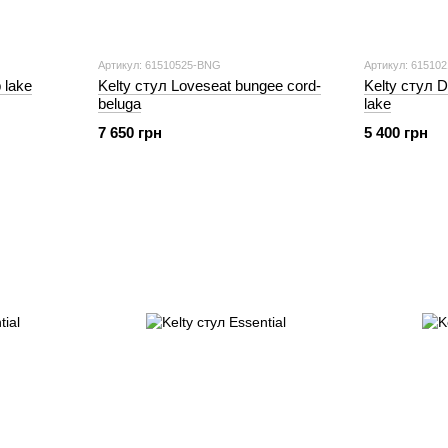
Артикул: 61510525-BNG
Артикул: 61510
 lake
Kelty стул Loveseat bungee cord-
Kelty стул 
beluga
lake
7 650 грн
5 400 грн