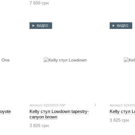
7 650 грн
ВИДЕО
ВИДЕО
1
Артикул: 61510319-TAP
Артикул: 61510
coyote
Kelty стул Lowdown tapestry-
Kelty стул 
canyon brown
3 825 грн
3 825 грн