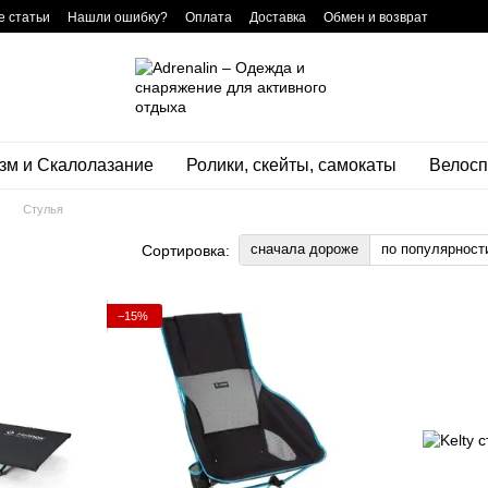
 статьи
Нашли ошибку?
Оплата
Доставка
Обмен и возврат
нтная программа
зм и Скалолазание
Ролики, скейты, самокаты
Велосп
Стулья
сначала дороже
по популярност
Сортировка:
−15%