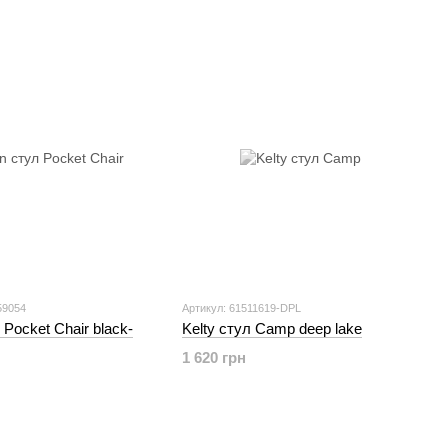
59054
Артикул: 61511619-DPL
 Pocket Chair black-
Kelty стул Camp deep lake
1 620 грн