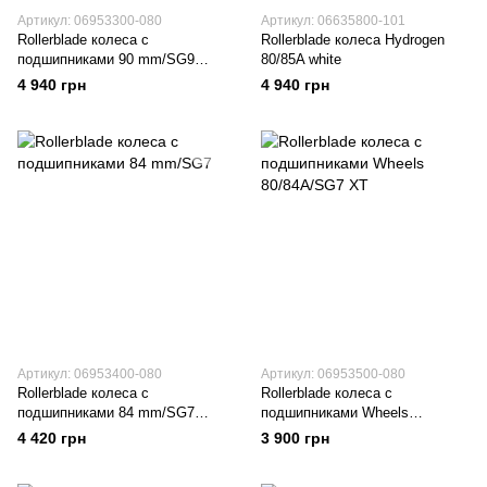
Артикул: 06953300-080
Артикул: 06635800-101
Rollerblade колеса с
Rollerblade колеса Hydrogen
подшипниками 90 mm/SG9
80/85A white
clear
4 940 грн
4 940 грн
Артикул: 06953400-080
Артикул: 06953500-080
Rollerblade колеса с
Rollerblade колеса с
подшипниками 84 mm/SG7
подшипниками Wheels
clear
80/84A/SG7 XT clear
4 420 грн
3 900 грн