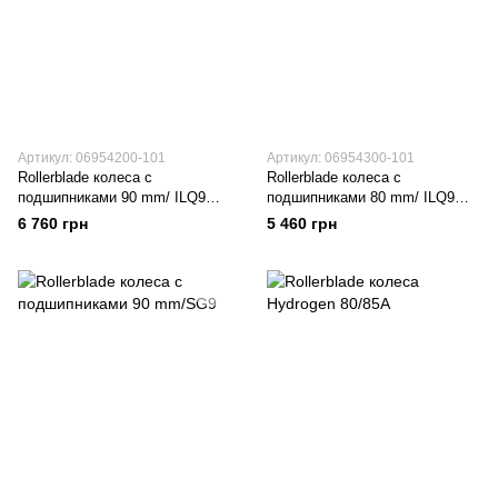
Артикул: 06954200-101
Артикул: 06954300-101
Rollerblade колеса с
Rollerblade колеса с
подшипниками 90 mm/ ILQ9
подшипниками 80 mm/ ILQ9
Hydro SE white
Hydro SE white
6 760 грн
5 460 грн