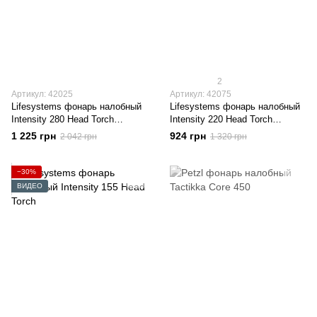
2
Артикул: 42025
Артикул: 42075
Lifesystems фонарь налобный
Lifesystems фонарь налобный
Intensity 280 Head Torch
Intensity 220 Head Torch
Rechargeable
Rechargeable
1 225 грн
924 грн
2 042 грн
1 320 грн
−30%
ВИДЕО