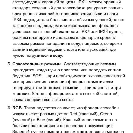
светодиодов и хорошей защиты. IPX – международный
стандарт, созданный для классификации уровня защиты
электронных изделий от проникновения пыли и влаги.
IPX4 подходит для большинства обычных условий, таких
как походы под дождем или использование фонаря в
условиях повышенной влажности. IPX7 или IPX8 нужны,
если вы планируете использовать фонарь в среде с
высоким риском попадания в воду, например, во время
занятий водными видами спорта или в условиях, где
нужно погрузиться в воду.
Спасательные режимы.
Соответствующие режимы
пригодятся, когда нужно привлечь или передать сигнал
бедствия. SOS — при необходимости вызова спасателей
или привлечения внимания фонарь автоматически
генерирует три коротких вспышки — три длинных и три
коротких. Strobe – фонарь мигает с высокой частотой,
создавая яркие вспышки света.
RGB.
Такая подсветка означает, что фонарь способен
излучать свет разных цветов Red (красный), Green
(зеленый) и Blue (синий). Красный менее заметен на
больших расстояниях и не ослепляет окружающих.
Зеленый лучше помогает рассмотреть красные метки на