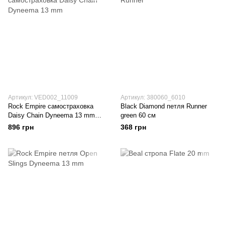
Артикул: VED002_11009
Артикул: 380060_6010
Rock Empire самостраховка
Black Diamond петля Runner
Daisy Chain Dyneema 13 mm
green 60 см
blue-white 110 см
896 грн
368 грн