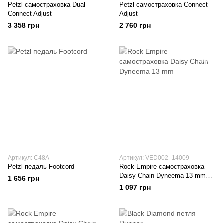
Petzl самостраховка Dual
Petzl самостраховка Connect
Connect Adjust
Adjust
3 358 грн
2 760 грн
Артикул: C48A
Артикул: VED002_14009
Petzl педаль Footcord
Rock Empire самостраховка
Daisy Chain Dyneema 13 mm
1 656 грн
blue-white 140 см
1 097 грн