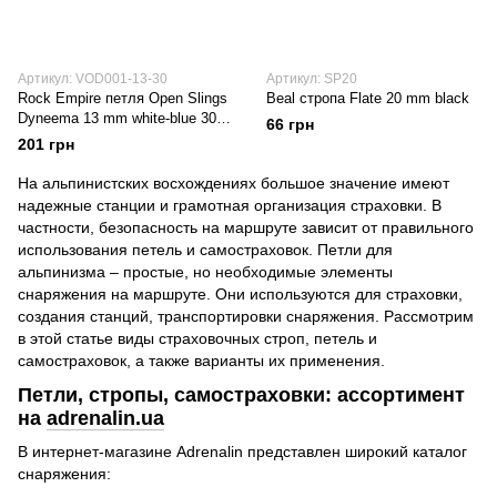
Артикул: VOD001-13-30
Артикул: SP20
Rock Empire петля Open Slings
Beal стропа Flate 20 mm black
Dyneema 13 mm white-blue 30
66 грн
см
201 грн
На альпинистских восхождениях большое значение имеют
надежные станции и грамотная организация страховки. В
частности, безопасность на маршруте зависит от правильного
использования петель и самостраховок. Петли для
альпинизма – простые, но необходимые элементы
снаряжения на маршруте. Они используются для страховки,
создания станций, транспортировки снаряжения. Рассмотрим
в этой статье виды страховочных строп, петель и
самостраховок, а также варианты их применения.
Петли, стропы, самостраховки: ассортимент
на
adrenalin.ua
В интернет-магазине Adrenalin представлен широкий каталог
снаряжения: