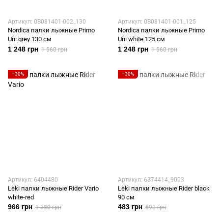
Артикул: 0B081401-002_130
Артикул: 0B081401-001_125
Nordica палки лыжные Primo
Nordica палки лыжные Primo
Uni grey 130 см
Uni white 125 см
1 248 грн
1 248 грн
1 560 грн
1 560 грн
−30%
−30%
Артикул: 6404480
Артикул: 6374414_9003
Leki палки лыжные Rider Vario
Leki палки лыжные Rider black
white-red
90 см
966 грн
483 грн
1 380 грн
690 грн