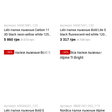
Артикул: 65067881_125
Артикул: 65067431_120
Leki палки лыжные Carbon 11
Leki палки лыжные Bold Lite S
3D black neon-yellow white 125
black fluorescent-red white 120
см
см
5 860 грн
3 317 грн
8 372 грн
4 738 грн
−30%
−20%
Артикул: 65066431_125
Артикул: 0B081001-002_115
Leki палки лыжные Bold S
Nordica палки лыжные Alpine