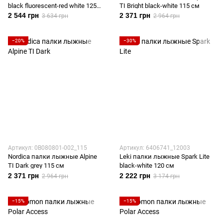
black fluorescent-red white 125
TI Bright black-white 115 см
см
2 544 грн
2 371 грн
3 634 грн
2 964 грн
−20%
−30%
Артикул: 0B080801-002_115
Артикул: 6406741_12003
Nordica палки лыжные Alpine
Leki палки лыжные Spark Lite
TI Dark grey 115 см
black-white 120 см
2 371 грн
2 222 грн
2 964 грн
3 174 грн
−15%
−15%