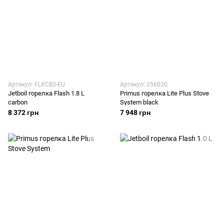
Артикул: FLXCB3-EU
Артикул: 356030
Jetboil горелка Flash 1.8 L
Primus горелка Lite Plus Stove
carbon
System black
8 372 грн
7 948 грн