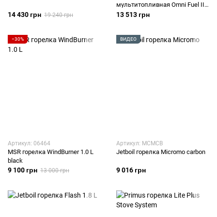
мультитопливная Omni Fuel II
with bottle 0.6 L
14 430 грн
13 513 грн
19 240 грн
−30%
ВИДЕО
Артикул: 06464
Артикул: MCMCB
MSR горелка WindBurner 1.0 L
Jetboil горелка Micromo carbon
black
9 100 грн
9 016 грн
13 000 грн