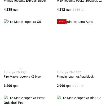
Primus горелка Express Spider
MSR горелка Pocket Rocket DLX
4 238 грн
4 212 грн
5 616 грн
−30%
2
Артикул: FMX5_1
Артикул: PNG 632
Fire-Maple горелка X5 blue
Pinguin горелка Aura black
3 200 грн
2 990 грн
4 271 грн