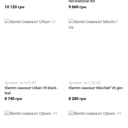
Recreational red
10 120 грн
9 660 грн
Артикул: SL1425-BT
Артикул: SL1120-GE
Slamm самокат Urban V9 black-
Slamm самокат Mischief V6 geo
teal
8 740 грн
8 280 грн