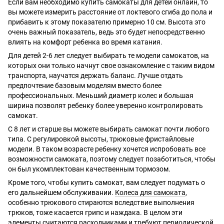
Если вам необходимо купить самокаты для детей онлайн, то
вы можете измерить расстояние от локтевого сгиба до пола и
прибавить к этому показателю примерно 10 см. Высота это
очень важный показатель, ведь это будет непосредственно
влиять на комфорт ребенка во время катания.
Для детей 2-6 лет следует выбирать те модели самокатов, на
которых они только начнут свое ознакомление с таким видом
транспорта, научатся держать баланс. Лучше отдать
предпочтение базовым моделям вместо более
профессиональных. Меньший диаметр колес и большая
ширина позволят ребенку более уверенно контролировать
самокат.
С 8 лет и старше вы можете выбирать самокат почти любого
типа. С регулировкой высоты, трюковые фристайловые
модели. В таком возрасте ребенку хочется испробовать все
возможности самоката, поэтому следует позаботиться, чтобы
он был укомплектован качественным тормозом.
Кроме того, чтобы купить самокат, вам следует подумать о
его дальнейшем обслуживании.
Колеса для самоката
,
особенно трюкового стираются вследствие выполнения
трюков, тоже касается грипс и наждака. В целом эти
элементы считаются расходниками и требуют периодической