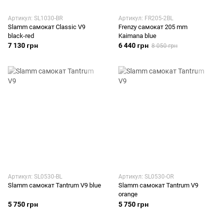
Артикул: SL1030-BR
Артикул: FR205-2BL
Slamm самокат Classic V9
Frenzy самокат 205 mm
black-red
Kaimana blue
7 130 грн
6 440 грн
8 050 грн
Артикул: SL0530-BL
Артикул: SL0530-OR
Slamm самокат Tantrum V9 blue
Slamm самокат Tantrum V9
orange
5 750 грн
5 750 грн