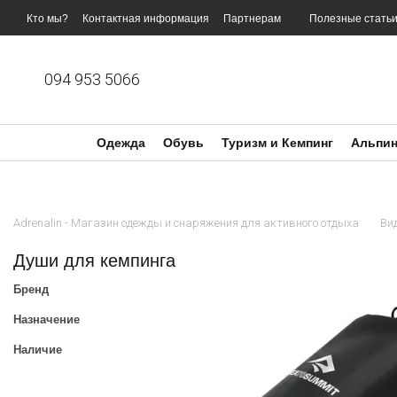
Перейти к основному контенту
Кто мы?
Контактная информация
Партнерам
Полезные стать
094 953 5066
Одежда
Обувь
Туризм и Кемпинг
Альпин
Adrenalin - Магазин одежды и снаряжения для активного отдыха
Ви
Души для кемпинга
Бренд
Назначение
Наличие