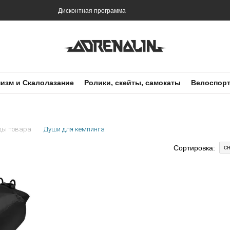
и
Дисконтная программа
изм и Скалолазание
Ролики, скейты, самокаты
Велоспор
ды товара
Души для кемпинга
Сортировка:
с