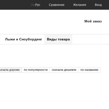
Сравнение
Укр
Рус
Желания
Вход
Мой заказ
т
Лыжи и Сноубординг
Виды товара
начала дороже
по популярности
сначала дешевле
по названию