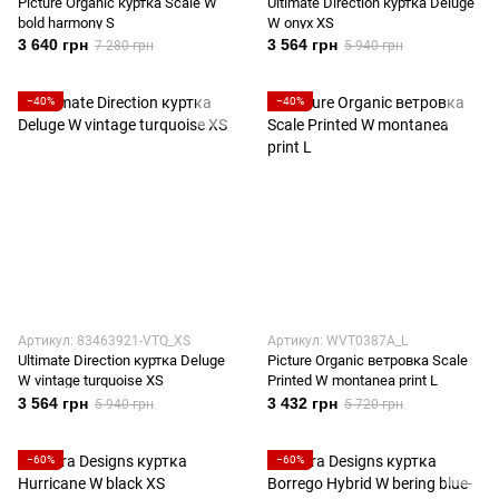
Picture Organic куртка Scale W
Ultimate Direction куртка Deluge
bold harmony S
W onyx XS
3 640 грн
3 564 грн
7 280 грн
5 940 грн
−40%
−40%
Артикул: 83463921-VTQ_XS
Артикул: WVT0387A_L
Ultimate Direction куртка Deluge
Picture Organic ветровка Scale
W vintage turquoise XS
Printed W montanea print L
3 564 грн
3 432 грн
5 940 грн
5 720 грн
−60%
−60%