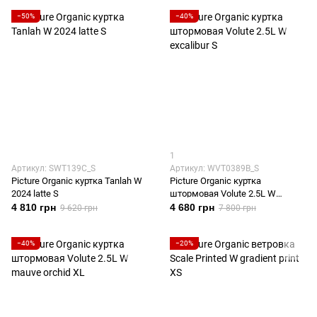
−50%
−40%
1
Артикул: SWT139C_S
Артикул: WVT0389B_S
Picture Organic куртка Tanlah W
Picture Organic куртка
2024 latte S
штормовая Volute 2.5L W
excalibur S
4 810 грн
4 680 грн
9 620 грн
7 800 грн
−40%
−20%