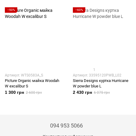
−50%
−60%
1
Артикул: WTS0583A_S
Артикул: 33595120PWB_L02
Picture Organic майка Woodah
Sierra Designs куртка Hurricane
W excalibur S
W powder blue L
1 300 грн
2 430 грн
2 600 грн
6 075 грн
094 953 5066