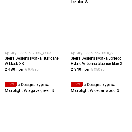
Артикул: 33595120BK_XS03
Артикул: 33595520BER_S
Sierra Designs куртка Hurricane
Sierra Designs куртка Borrego
W black XS
Hybrid W bering blue-ice blue S
2 430 грн
2 340 грн
6 075 грн
5 850 грн
−50%
−50%