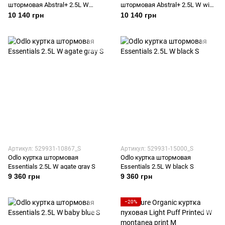
штормовая Abstral+ 2.5L W
штормовая Abstral+ 2.5L W wind
black S
chime XS
10 140 грн
10 140 грн
Артикул: 529931-10867_S
Артикул: 529931-15000_S
Odlo куртка штормовая
Odlo куртка штормовая
Essentials 2.5L W agate gray S
Essentials 2.5L W black S
9 360 грн
9 360 грн
−20%