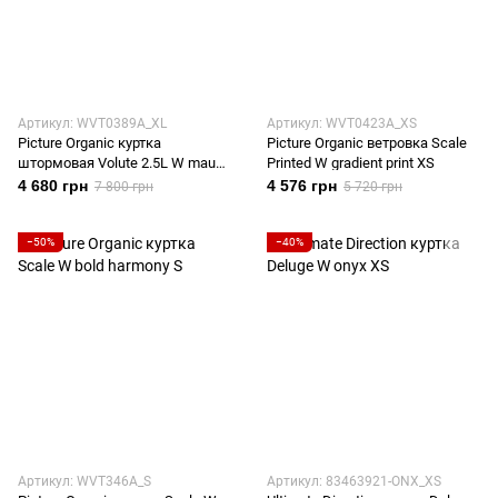
Артикул: WVT0389A_XL
Артикул: WVT0423A_XS
Picture Organic куртка
Picture Organic ветровка Scale
штормовая Volute 2.5L W mauve
Printed W gradient print XS
orchid XL
4 680 грн
4 576 грн
7 800 грн
5 720 грн
−50%
−40%
Артикул: WVT346A_S
Артикул: 83463921-ONX_XS