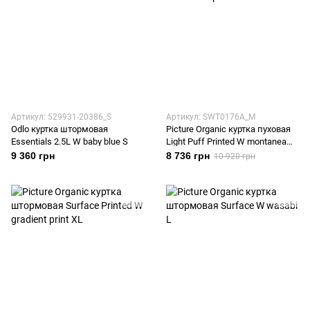
Артикул: 529931-20386_S
Артикул: SWT0176A_M
Odlo куртка штормовая
Picture Organic куртка пуховая
Essentials 2.5L W baby blue S
Light Puff Printed W montanea
print M
9 360 грн
8 736 грн
10 920 грн