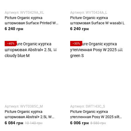
Артикул: WVT0429A_XL
Артикул: WVT0424A_L
Picture Organic куртка
Picture Organic куртка
штормовая Surface Printed W
штормовая Surface W wasabi L
gradient print XL
6 240 грн
6 240 грн
−40%
−30%
Артикул: WVT0385C_M
Артикул: SWT143C_S
Picture Organic куртка
Picture Organic куртка
штормовая Abstral+ 2.5L W
утепленная Posy W 2025 silt
cloudy blue M
green S
6 084 грн
6 006 грн
10 140 грн
8 580 грн