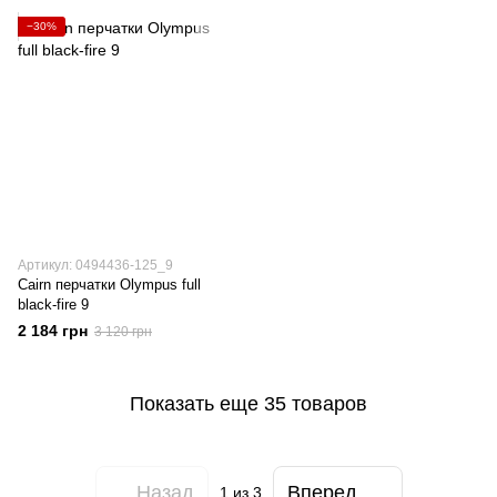
−30%
Артикул: 0494436-125_9
Cairn перчатки Olympus full
black-fire 9
2 184 грн
3 120 грн
Показать еще 35 товаров
Назад
Вперед
1
из 3