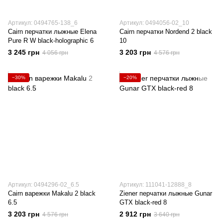
Артикул: 0494765-138_6
Артикул: 0494056-02_10
Cairn перчатки лыжные Elena
Cairn перчатки Nordend 2 black
Pure R W black-holographic 6
10
3 245 грн
3 203 грн
4 056 грн
4 576 грн
−30%
−20%
Артикул: 0494296-02_6.5
Артикул: 111041-12888_8
Cairn варежки Makalu 2 black
Ziener перчатки лыжные Gunar
6.5
GTX black-red 8
3 203 грн
2 912 грн
4 576 грн
3 640 грн