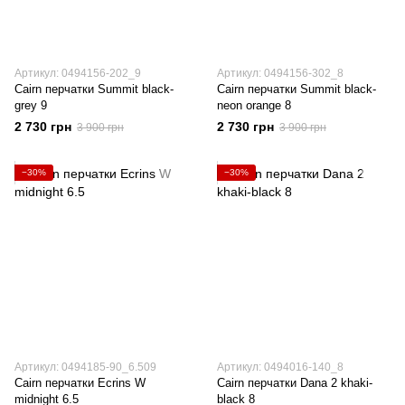
Артикул: 0494156-202_9
Артикул: 0494156-302_8
Cairn перчатки Summit black-
Cairn перчатки Summit black-
grey 9
neon orange 8
2 730 грн
2 730 грн
3 900 грн
3 900 грн
−30%
−30%
Артикул: 0494185-90_6.509
Артикул: 0494016-140_8
Cairn перчатки Ecrins W
Cairn перчатки Dana 2 khaki-
midnight 6.5
black 8