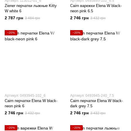
Артикул: 113012-01_6
Артикул: 0493895-102_6.5
Ziener перчатки лыжные Kitty
Cairn варежки Elena W black-
W white 6
neon pink 6.5
2 787 грн
2 746 грн
3 484 грн
3 432 грн
−20%
−20%
Артикул: 0493945-102_6
Артикул: 0493945-240_7.5
Cairn перчатки Elena W black-
Cairn перчатки Elena W black-
neon pink 6
dark grey 7.5
2 746 грн
2 746 грн
3 432 грн
3 432 грн
−20%
−20%