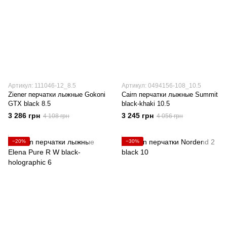
Артикул: 111046-12_8.5
Артикул: 0494156-108_10.5
Ziener перчатки лыжные Gokoni
Cairn перчатки лыжные Summit
GTX black 8.5
black-khaki 10.5
3 286 грн
3 245 грн
4 108 грн
4 056 грн
−20%
−30%