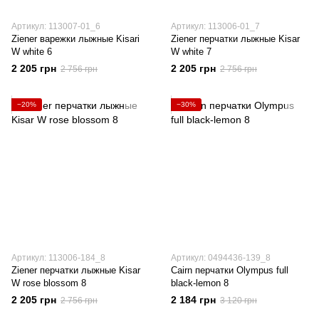
Артикул: 113007-01_6
Артикул: 113006-01_7
Ziener варежки лыжные Kisari
Ziener перчатки лыжные Kisar
W white 6
W white 7
2 205 грн
2 205 грн
2 756 грн
2 756 грн
−20%
−30%
Артикул: 113006-184_8
Артикул: 0494436-139_8
Ziener перчатки лыжные Kisar
Cairn перчатки Olympus full
W rose blossom 8
black-lemon 8
2 205 грн
2 184 грн
2 756 грн
3 120 грн