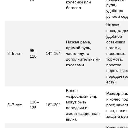
колесики или
руля,
беговел
удобство
ручек и се
Низкая
посадка дл
удобной
Низкая рама,
остановки
прямой руль,
ногами,
95–
3–5 лет
14"–16"
часто идут с
надежные
110
дополнительными
тормоза,
колесами
простое
переключе
передач (е
есть)
Более
Размер ра
«взрослый» вид,
и колес по
110–
могут быть
5–7 лет
18"–20"
рост, качес
125
передачи и
шин, налич
амортизационная
защита це
вилка
Количество