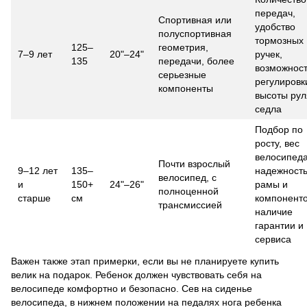
передач,
Спортивная или
удобство
полуспортивная
тормозных
125–
геометрия,
7–9 лет
20"–24"
ручек,
135
передачи, более
возможнос
серьезные
регулировк
компоненты
высоты рул
седла
Подбор по
росту, вес
велосипеда
Почти взрослый
9–12 лет
135–
надежност
велосипед, с
и
150+
24"–26"
рамы и
полноценной
старше
см
компоненто
трансмиссией
наличие
гарантии и
сервиса
Важен также этап примерки, если вы не планируете купить
велик на подарок. Ребенок должен чувствовать себя на
велосипеде комфортно и безопасно. Сев на сиденье
велосипеда, в нижнем положении на педалях нога ребенка