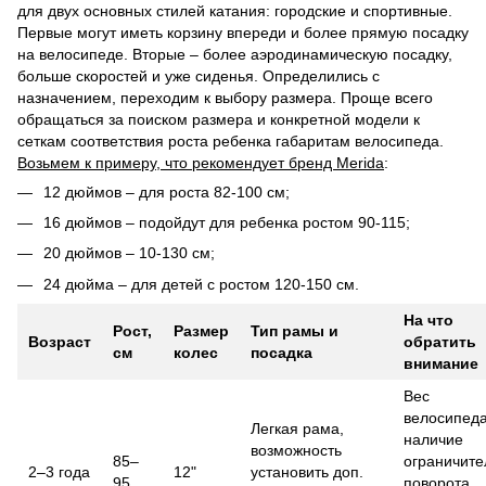
для двух основных стилей катания: городские и спортивные.
Первые могут иметь корзину впереди и более прямую посадку
на велосипеде. Вторые – более аэродинамическую посадку,
больше скоростей и уже сиденья. Определились с
назначением, переходим к выбору размера. Проще всего
обращаться за поиском размера и конкретной модели к
сеткам соответствия роста ребенка габаритам велосипеда.
Возьмем к примеру, что рекомендует бренд Merida
:
12 дюймов – для роста 82-100 см;
16 дюймов – подойдут для ребенка ростом 90-115;
20 дюймов – 10-130 см;
24 дюйма – для детей с ростом 120-150 см.
На что
Рост,
Размер
Тип рамы и
Возраст
обратить
см
колес
посадка
внимание
Вес
велосипеда
Легкая рама,
наличие
возможность
85–
ограничите
2–3 года
12"
установить доп.
95
поворота