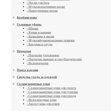
- Носки для бега
- Мультиспортивные носки
- Повседневные носки
Комбинезоны
Головные уборы
- Шапки
- Кепки и панамы
- Балаклавы и маски
- Мультифункциональные повязки
- Банданы и снуды
Перчатки
- Перчатки утепленные
- Перчатки лыжные и сноубордические
- Велоперчатки
Пояса и ремни
Средства ухода за одеждой
Солнцезащитные очки
- Солнцезащитные очки для спорта
- Солнцезащитные очки для туризма
- Солнцезащитные очки для города
- Велосипедные очки
- Аксессуары для очков