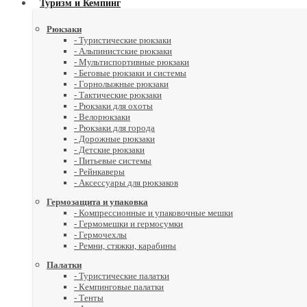
Туризм и Кемпинг
Рюкзаки
- Туристические рюкзаки
- Альпинистские рюкзаки
- Мультиспортивные рюкзаки
- Беговые рюкзаки и системы
- Горнолыжные рюкзаки
- Тактические рюкзаки
- Рюкзаки для охоты
- Велорюкзаки
- Рюкзаки для города
- Дорожные рюкзаки
- Детские рюкзаки
- Питьевые системы
- Рейнкаверы
- Аксессуары для рюкзаков
Гермозащита и упаковка
- Компрессионные и упаковочные мешки
- Гермомешки и гермосумки
- Гермочехлы
- Ремни, стяжки, карабины
Палатки
- Туристические палатки
- Кемпинговые палатки
- Тенты