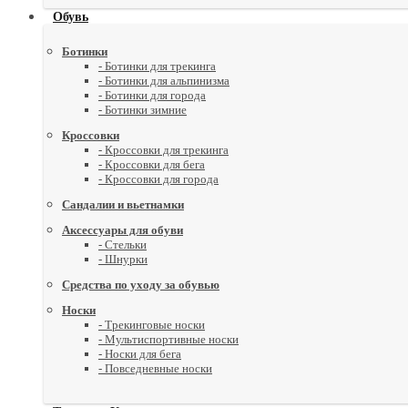
Обувь
Ботинки
- Ботинки для трекинга
- Ботинки для альпинизма
- Ботинки для города
- Ботинки зимние
Кроссовки
- Кроссовки для трекинга
- Кроссовки для бега
- Кроссовки для города
Сандалии и вьетнамки
Аксессуары для обуви
- Стельки
- Шнурки
Средства по уходу за обувью
Носки
- Трекинговые носки
- Мультиспортивные носки
- Носки для бега
- Повседневные носки