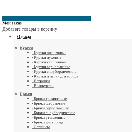
0
Мой заказ
Добавьте товары в корзину
Одежда
Куртки
- Куртки штормовые
- Куртки пуховые
- Куртки утепленные
- Куртки горнолыжные
- Куртки сноубордические
- Куртки и парки для города
- Ветровки
- Велокуртки
Брюки
- Брюки трекинговые
- Брюки штормовые
- Брюки горнолыжные
- Брюки сноубордические
- Брюки утепленные
- Брюки для города
- Леггинсы