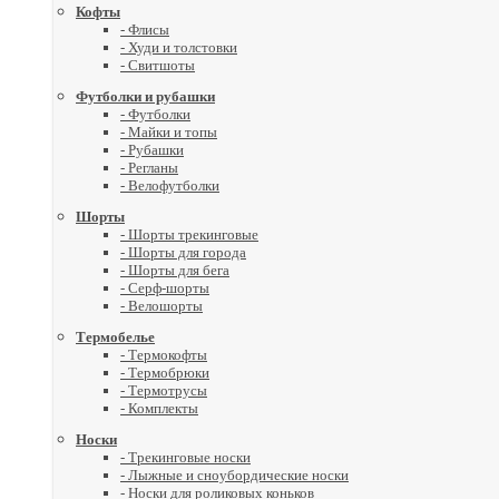
Кофты
- Флисы
- Худи и толстовки
- Свитшоты
Футболки и рубашки
- Футболки
- Майки и топы
- Рубашки
- Регланы
- Велофутболки
Шорты
- Шорты трекинговые
- Шорты для города
- Шорты для бега
- Серф-шорты
- Велошорты
Термобелье
- Термокофты
- Термобрюки
- Термотрусы
- Комплекты
Носки
- Трекинговые носки
- Лыжные и сноубордические носки
- Носки для роликовых коньков