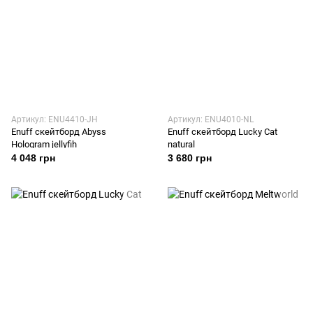
Артикул: ENU4410-JH
Артикул: ENU4010-NL
Enuff скейтборд Abyss
Enuff скейтборд Lucky Cat
Hologram jellyfih
natural
4 048 грн
3 680 грн