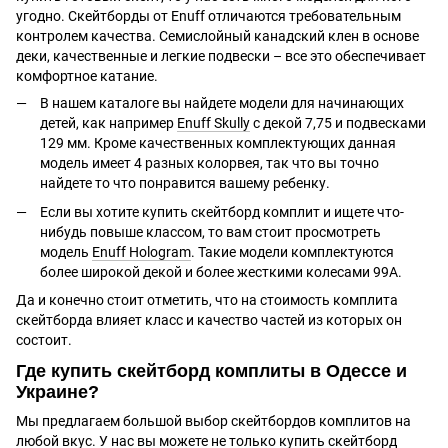
угодно. Скейтборды от Enuff отличаются требовательным
контролем качества. Семислойный канадский клен в основе
деки, качественные и легкие подвески – все это обеспечивает
комфортное катание.
В нашем каталоге вы найдете модели для начинающих
детей, как например
Enuff Skully
с декой 7,75 и подвесками
129 мм. Кроме качественных комплектующих данная
модель имеет 4 разных колорвея, так что вы точно
найдете то что понравится вашему ребенку.
Если вы хотите купить скейтборд комплит и ищете что-
нибудь повыше классом, то вам стоит просмотреть
модель
Enuff Hologram
. Такие модели комплектуются
более широкой декой и более жесткими колесами 99А.
Да и конечно стоит отметить, что на стоимость комплита
скейтборда влияет класс и качество частей из которых он
состоит.
Где купить скейтборд комплиты в Одессе и
Украине?
Мы предлагаем большой выбор скейтбордов комплитов на
любой вкус. У нас вы можете не только купить скейтборд