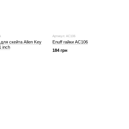
A
Артикул: AC106
 для скейта Allen Key
Enuff гайки AC106
1 inch
184 грн