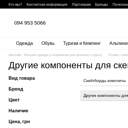
Перейти к основному контенту
Кто мы?
Контактная информация
Партнерам
Бренды
Полезные
Договор публичной оферты
Пользовательское соглашение
Диско
094 953 5066
Одежда
Обувь
Туризм и Кемпинг
Альпини
Adrenalin - Магазин одежды и снаряжения для активного отдыха
Ролики, скей
Другие компоненты для ске
Вид товара
Скейтборды комплиты
Бренд
Другие компоненты для
Цвет
Наличие
Цена, грн