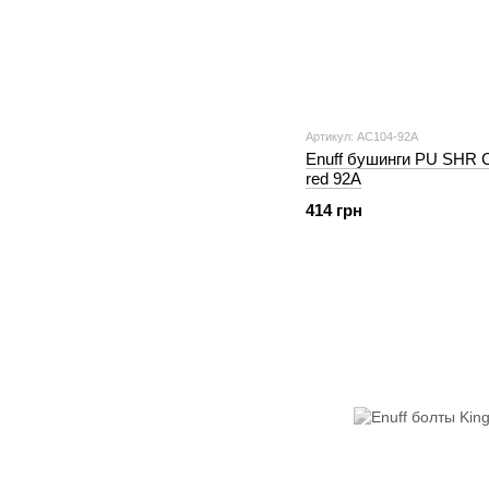
Артикул: AC104-92A
Enuff бушинги PU SHR 
red 92A
414 грн