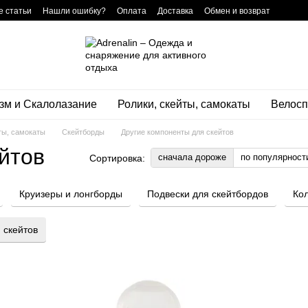
 статьи
Нашли ошибку?
Оплата
Доставка
Обмен и возврат
нтная программа
зм и Скалолазание
Ролики, скейты, самокаты
Велосп
ты, самокаты
Скейтборды
Другие компоненты для скейтов
йтов
сначала дороже
по популярност
Сортировка:
Круизеры и лонгборды
Подвески для скейтбордов
Кол
 скейтов