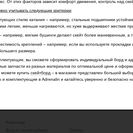
лес. От этих факторов зависит комфорт движения, контроль над ске
ажно учитывать следующие критерии
:
ктующих стилю катания – например, стальные подшипники устойчив
ики легкие, меньше нагреваются, но хуже выдерживают жесткие пр
– например, мягкие бушинги делают скейт более маневренным, а т
естимость креплений – например, если вы используете прокладки 
большего размера.
лектующие, вы сможете сформировать индивидуальный борд и адап
ые запчасти из разных материалов по оптимальной цене и оформит
ы можете купить
скейтборд
– в магазине представлен большой выбор
 и комплектующие в Adrenalin и катайтесь уверенно и безопасно н
Клиентам
Вход в личный кабинет
Оплата