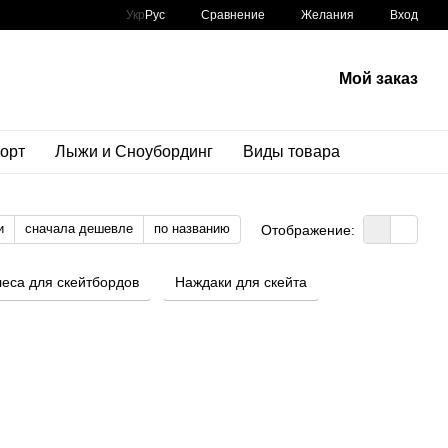
Сравнение
Укр
Рус
Желания
Вход
Мой заказ
орт
Лыжи и Сноубординг
Виды товара
и
сначала дешевле
по названию
Отображение:
еса для скейтбордов
Наждаки для скейта