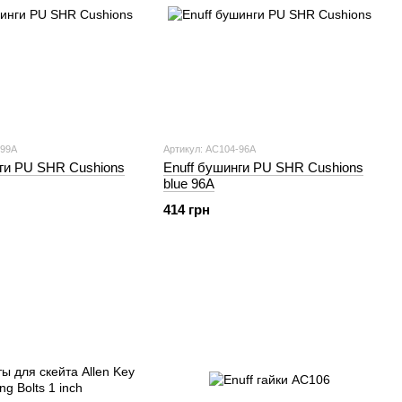
-99A
Артикул: AC104-96A
нги PU SHR Cushions
Enuff бушинги PU SHR Cushions
blue 96A
414 грн