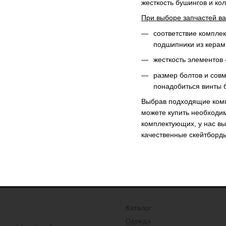
жесткость бушингов и ко
При выборе запчастей в
соответствие компле
подшипники из керам
жесткость элементов 
размер болтов и совм
понадобиться винты 
Выбрав подходящие комп
можете купить необходим
комплектующих, у нас в
качественные скейтборды
Каталог
Одежда