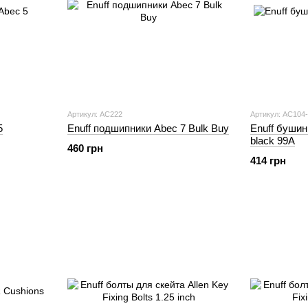
Артикул: AC222
Артикул: AC104
5
Enuff подшипники Abec 7 Bulk Buy
Enuff буши
black 99A
460 грн
414 грн