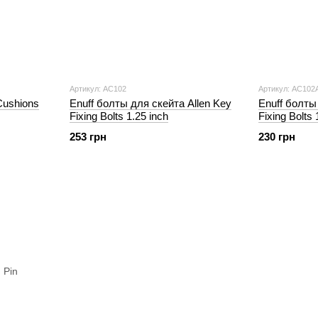
Артикул: AC102
Артикул: AC102
Cushions
Enuff болты для скейта Allen Key
Enuff болты
Fixing Bolts 1.25 inch
Fixing Bolts 
253 грн
230 грн