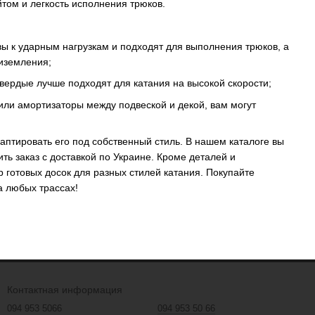
йтом и легкость исполнения трюков.
ы к ударным нагрузкам и подходят для выполнения трюков, а
иземления;
вердые лучше подходят для катания на высокой скорости;
или амортизаторы между подвеской и декой, вам могут
тировать его под собственный стиль. В нашем каталоге вы
ь заказ с доставкой по Украине. Кроме деталей и
 готовых досок для разных стилей катания. Покупайте
а любых трассах!
Контактная информация
094 953 5066
094 953 50 66