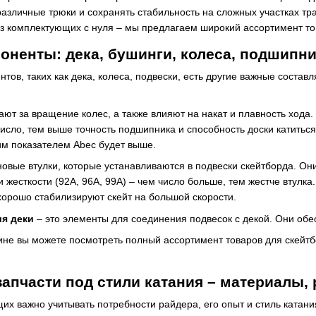
азличные трюки и сохранять стабильность на сложных участках тр
з комплектующих с нуля – мы предлагаем широкий ассортимент то
ненты: дека, бушинги, колеса, подшипн
тов, таких как дека, колеса, подвески, есть другие важные соста
ают за вращение колес, а также влияют на накат и плавность хода
число, тем выше точность подшипника и способность доски катить
м показателем Abec будет выше.
новые втулки, которые устанавливаются в подвески скейтборда. Он
 жесткости (92A, 96A, 99A) – чем число больше, тем жестче втулка
 хорошо стабилизируют скейт на большой скорости.
я деки
– это элементы для соединения подвесок с декой. Они обе
ине вы можете посмотреть полный ассортимент товаров для скейтб
запчасти под стили катания – материалы,
х важно учитывать потребности райдера, его опыт и стиль катани