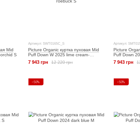
Артикул: SWT0165C_S
Артикул: SMT01
вая Mid
Picture Organic куртка пуховая Mid
Picture Orga
-orchid S
Puff Down W 2025 lime cream-
Puff Down 20
roebuck S
L
7 943 грн
7 943 грн
12 220 грн
1
−50%
−50%