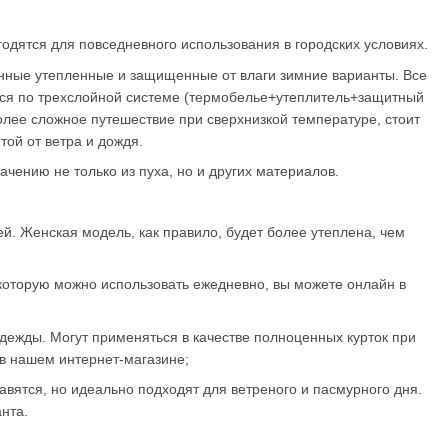
одятся для повседневного использования в городских условиях.
енные утепленные и защищенные от влаги зимние варианты. Все
ется по трехслойной системе (термобелье+утеплитель+защитный
более сложное путешествие при сверхнизкой температуре, стоит
ой от ветра и дождя.
ачению не только из пуха, но и других материалов.
й. Женская модель, как правило, будет более утеплена, чем
ь, которую можно использовать ежедневно, вы можете онлайн в
одежды. Могут применяться в качестве полноценных курток при
 в нашем интернет-магазине;
авятся, но идеально подходят для ветреного и пасмурного дня.
нта.