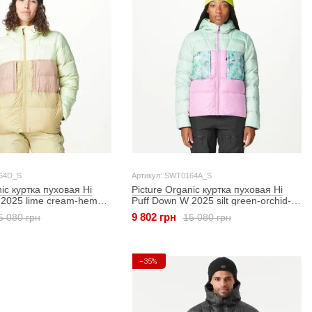
164D_S
Артикул: SWT0164A_S
nic куртка пуховая Hi
Picture Organic куртка пуховая Hi
 2025 lime cream-hemp-
Puff Down W 2025 silt green-orchid-
blurry water print S
9 802 грн
5 080 грн
15 080 грн
−35%