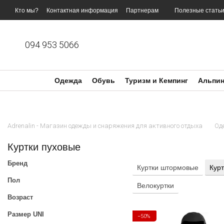
Перейти к основному контенту
Кто мы?
Контактная информация
Партнерам
Полезные стать
094 953 5066
Одежда
Обувь
Туризм и Кемпинг
Альпин
Adrenalin - Магазин одежды и снаряжения для активного отдыха
Од
Куртки пуховые
Бренд
Куртки штормовые
Кур
Пол
Велокуртки
Возраст
Размер UNI
−50%