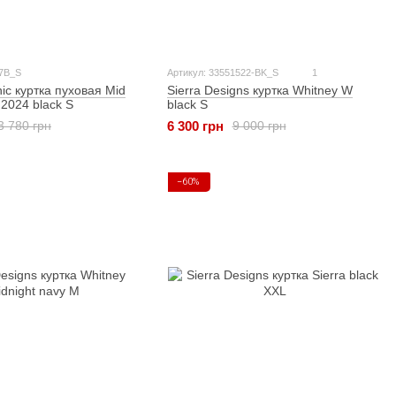
7B_S
Артикул: 33551522-BK_S
1
nic куртка пуховая Mid
Sierra Designs куртка Whitney W
2024 black S
black S
6 300 грн
3 780 грн
9 000 грн
−60%