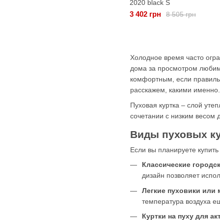
2020 black S
3 402 грн
8 505 грн
Холодное время часто огра
дома за просмотром любим
комфортным, если правиль
расскажем, какими именно.
Пуховая куртка – слой уте
сочетании с низким весом 
Виды пуховых к
Если вы планируете купить
Классические городс
дизайн позволяет испол
Легкие пуховики или
температура воздуха е
Куртки на пуху для а