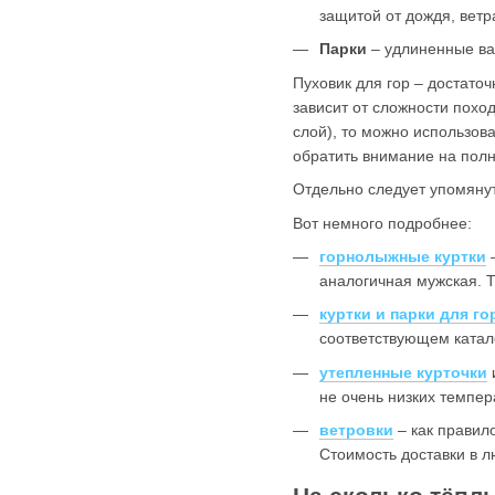
защитой от дождя, ветр
Парки
– удлиненные вар
Пуховик для гор – достато
зависит от сложности похо
слой), то можно использов
обратить внимание на полн
Отдельно следует упомянут
Вот немного подробнее:
горнолыжные куртки
–
аналогичная мужская. Т
куртки и парки для го
соответствующем катал
утепленные курточки
не очень низких темпер
ветровки
– как правило
Стоимость доставки в л