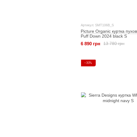
Артикул: SMT106B_S
Picture Organic куртка пухо
Puff Down 2024 black S
6 890 грн
13 780 грн
−30%