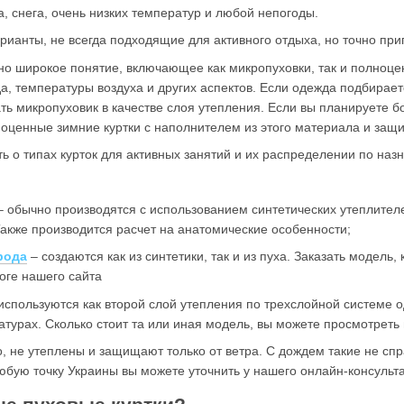
а, снега, очень низких температур и любой непогоды.
ианты, не всегда подходящие для активного отдыха, но точно приг
чно широкое понятие, включающее как микропуховки, так и полноц
да, температуры воздуха и других аспектов. Если одежда подбира
ать микропуховик в качестве слоя утепления. Если вы планируете 
оценные зимние куртки с наполнителем из этого материала и защит
ь о типах курток для активных занятий и их распределении по назн
 обычно производятся с использованием синтетических утеплителе
акже производится расчет на анатомические особенности;
рода
– создаются как из синтетики, так и из пуха. Заказать модел
оге нашего сайта
используются как второй слой утепления по трехслойной системе 
атурах. Сколько стоит та или иная модель, вы можете просмотреть
, не утеплены и защищают только от ветра. С дождем такие не спр
юбую точку Украины вы можете уточнить у нашего онлайн-консульта