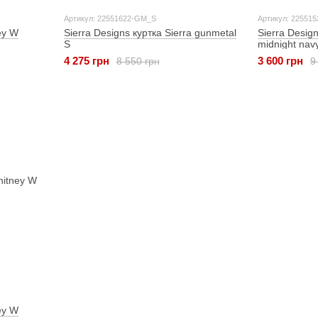
Артикул: 22551622-GM_S
Артикул: 22551
ey W
Sierra Designs куртка Sierra gunmetal
Sierra Desig
S
midnight nav
4 275 грн
3 600 грн
8 550 грн
9
ey W