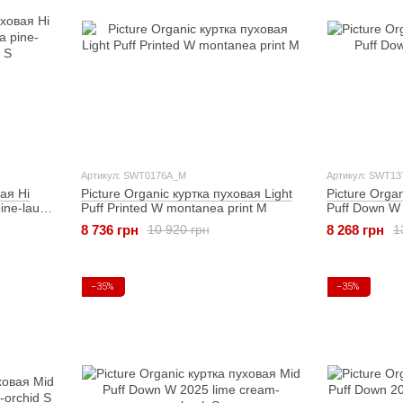
Артикул: SWT0176A_M
Артикул: SWT13
вая Hi
Picture Organic куртка пуховая Light
Picture Orga
ne-laurel
Puff Printed W montanea print M
Puff Down W 
8 736 грн
8 268 грн
10 920 грн
1
−35%
−35%