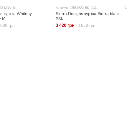
1
522-MNV_M
Артикул: 22551622-BK_XXL
ns куртка Whitney
Sierra Designs куртка Sierra black
y M
XXL
3 420 грн
 000 грн
8 550 грн