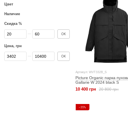
Цвет
Наличие
Скидка %
От Скидка %
До Скидка %
OK
Цена, грн
От Цена, грн
До Цена, грн
OK
Артикул: WVT332B_S
Picture Organic парка пухов
Gallarie W 2024 black S
10 400 грн
20 800 грн
−35%