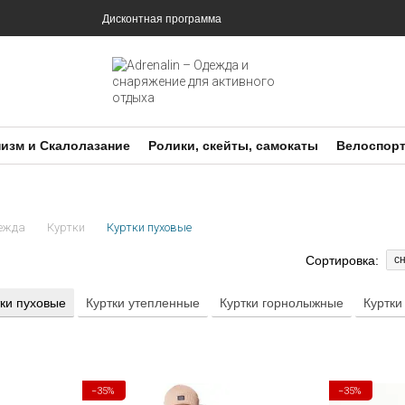
и
Дисконтная программа
изм и Скалолазание
Ролики, скейты, самокаты
Велоспор
ежда
Куртки
Куртки пуховые
Сортировка:
с
тки пуховые
Куртки утепленные
Куртки горнолыжные
Куртки
−35%
−35%