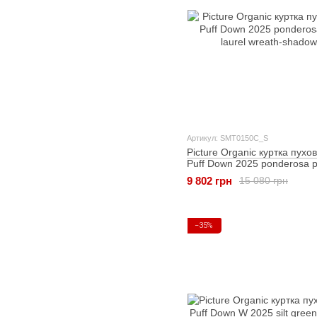
Артикул: SMT0150C_S
Picture Organic куртка пухо
Puff Down 2025 ponderosa pi
wreath-shadow S
9 802 грн
15 080 грн
−35%