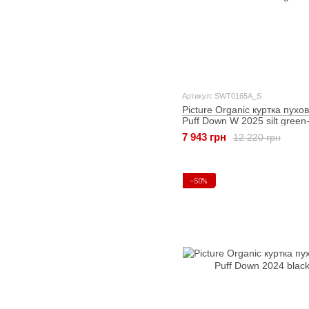
Артикул: SWT0165A_S
Picture Organic куртка пухо
Puff Down W 2025 silt green
7 943 грн
12 220 грн
−50%