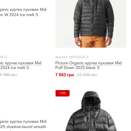
7A_S
Артикул: SMT0151A_S
nic куртка пуховая Mid
Picture Organic куртка пуховая Mid
2024 ice melt S
Puff Down 2025 black S
7 943 грн
3 780 грн
12 220 грн
−50%