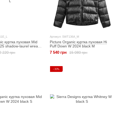
51E_L
Артикул: SWT136A_M
nic куртка пуховая Mid
Picture Organic куртка пуховая Hi
25 shadow-laurel wreath
Puff Down W 2024 black M
7 540 грн
2 220 грн
15 080 грн
−30%