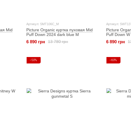
Артикул: SMT106C_M
Артикул: SWT13
вая Mid
Picture Organic куртка пуховая Mid
Picture Orga
Puff Down 2024 dark blue M
Puff Down W 
6 890 грн
6 890 грн
13 780 грн
1
−50%
−60%