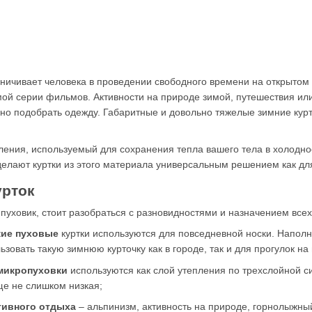
ничивает человека в проведении свободного времени на открытом 
ой серии фильмов. Активности на природе зимой, путешествия или
но подобрать одежду. Габаритные и довольно тяжелые зимние кур
пления, используемый для сохранения тепла вашего тела в холодн
делают куртки из этого материала универсальным решением как для
урток
 пуховик, стоит разобраться с разновидностями и назначением все
кие пуховые
куртки используются для повседневной носки. Наполн
ьзовать такую зимнюю курточку как в городе, так и для прогулок на
 микропуховки
используются как слой утепления по трехслойной си
ще не слишком низкая;
ктивного отдыха
– альпинизм, активность на природе, горнолыжный