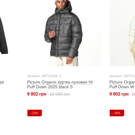
Артикул: SMT0150A_S
Артикул: SWT0
ая
Picture Organic куртка пуховая Hi
Picture Orga
Puff Down 2025 black S
Puff Down W
roebuck S
9 802 грн
9 802 грн
15 080 грн
1
−20%
−40%