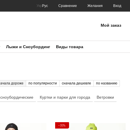
Сравнение
Укр
Рус
Желания
Вход
Мой заказ
т
Лыжи и Сноубординг
Виды товара
начала дороже
по популярности
сначала дешевле
по названию
 сноубордические
Куртки и парки для города
Ветровки
−35%