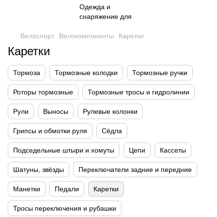
Велоспорт
Велокомпоненты
Каретки
Каретки
Тормоза
Тормозные колодки
Тормозные ручки
Роторы тормозные
Тормозные тросы и гидролинии
Рули
Выносы
Рулевые колонки
Грипсы и обмотки руля
Cёдла
Подседельные штыри и хомуты
Цепи
Кассеты
Шатуны, звёзды
Переключатели задние и передние
Манетки
Педали
Каретки
Тросы переключения и рубашки