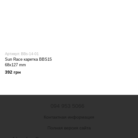
Артикул: BBs-14-01
Sun Race каретка BBS15
68x127 mm
392 грн
094 953 5066
Контактная информация
Полная версия сайта