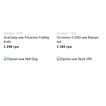
Артикул: 2530_
Артикул: .2303
AceCamp нож 4-function Folding
Victorinox 0.2303 нож Bantam
Knife
red
1 248 грн
1 184 грн