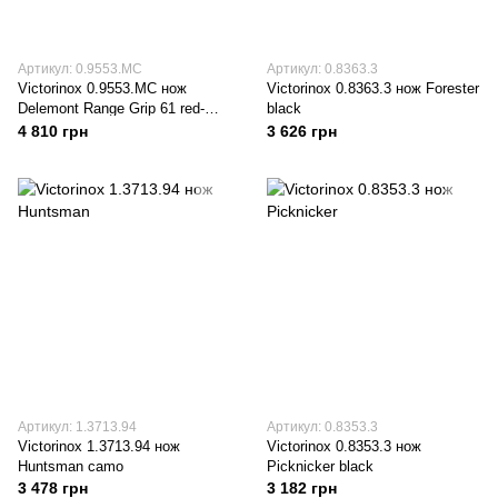
Артикул: 0.9553.MC
Артикул: 0.8363.3
Victorinox 0.9553.MC нож
Victorinox 0.8363.3 нож Forester
Delemont Range Grip 61 red-
black
black
4 810 грн
3 626 грн
Артикул: 1.3713.94
Артикул: 0.8353.3
Victorinox 1.3713.94 нож
Victorinox 0.8353.3 нож
Huntsman camo
Picknicker black
3 478 грн
3 182 грн