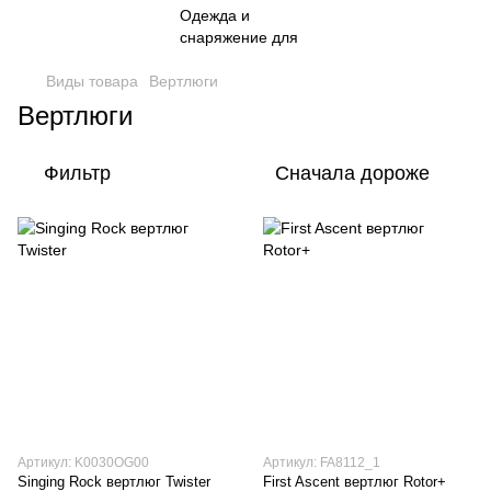
Виды товара
Вертлюги
Вертлюги
Фильтр
Сначала дороже
Артикул: K0030OG00
Артикул: FA8112_1
Singing Rock вертлюг Twister
First Ascent вертлюг Rotor+