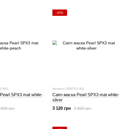
−20%
1-863
Артикул: 0580761-801
 Pearl SPX3 mat white-
Cairn маска Pearl SPX3 mat white-
silver
3 120 грн
 900 грн
3 900 грн