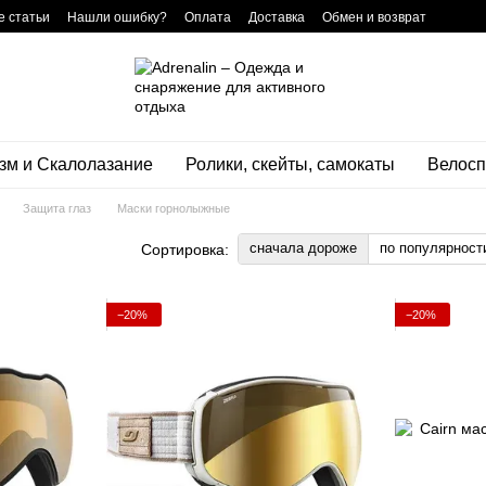
 статьи
Нашли ошибку?
Оплата
Доставка
Обмен и возврат
нтная программа
зм и Скалолазание
Ролики, скейты, самокаты
Велосп
Защита глаз
Маски горнолыжные
сначала дороже
по популярност
Сортировка:
−20%
−20%