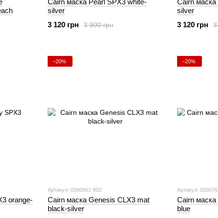
e
Cairn маска Pearl SPX3 white-
Cairn маска
each
silver
silver
3 120 грн
3 120 грн
3 900 грн
3
−20%
−20%
Артикул: 0580961-802
Артикул: 058076
X3 orange-
Cairn маска Genesis CLX3 mat
Cairn маска 
black-silver
blue