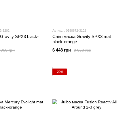
2-3202
Артикул: 0580672-3102
 Gravity SPX3 black-
Cairn маска Gravity SPX3 mat
black-orange
6 448 грн
 060 грн
8 060 грн
−20%