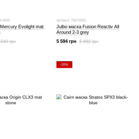
4-4502
Артикул: 76273201
Mercury Evolight mat
Julbo маска Fusion Reactiv All
e
Around 2-3 grey
5 594 грн
 540 грн
6 992 грн
−20%