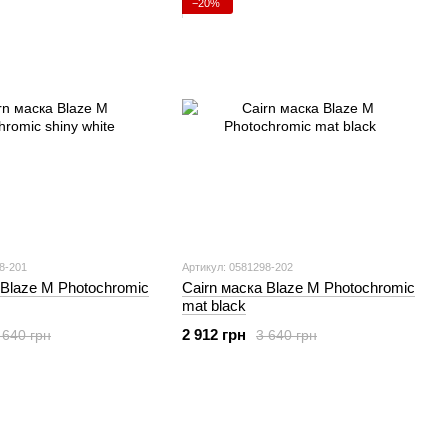
−20%
8-201
Артикул: 0581298-202
 Blaze M Photochromic
Cairn маска Blaze M Photochromic
mat black
2 912 грн
 640 грн
3 640 грн