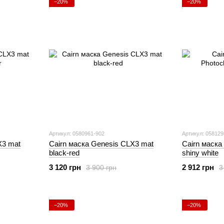
−20%
−20%
Артикул: 0580961-902
Артикул: 058129
X3 mat
Cairn маска Genesis CLX3 mat
Cairn маска
black-red
shiny white
3 120 грн
2 912 грн
3 900 грн
3
−20%
−20%