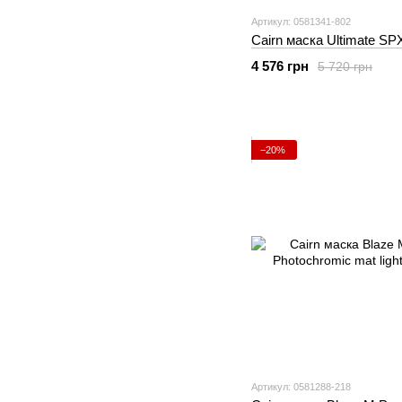
Артикул: 0581341-802
Cairn маска Ultimate SP
4 576 грн
5 720 грн
−20%
Артикул: 0581288-218