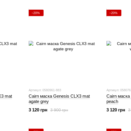
−20%
−20%
Артикул: 0580961-883
Артикул: 058076
X3 mat
Cairn маска Genesis CLX3 mat
Cairn маска
agate grey
peach
3 120 грн
3 120 грн
3 900 грн
3