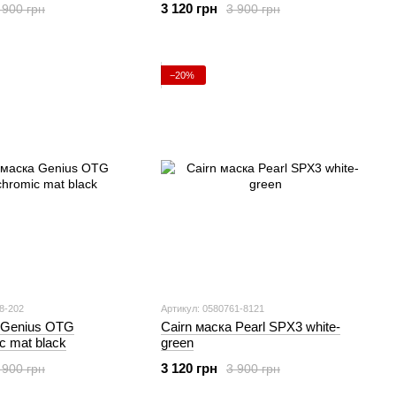
3 120 грн
 900 грн
3 900 грн
−20%
8-202
Артикул: 0580761-8121
 Genius OTG
Cairn маска Pearl SPX3 white-
c mat black
green
3 120 грн
 900 грн
3 900 грн