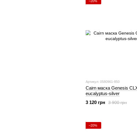
−20%
Артикул: 0580961-850
Cairn маска Genesis CL
eucalyptus-silver
3 120 грн
3 900 грн
−20%