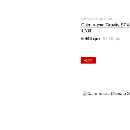
Артикул: 0580672-302
Cairn маска Gravity SPX
silver
6 448 грн
8 060 грн
−20%