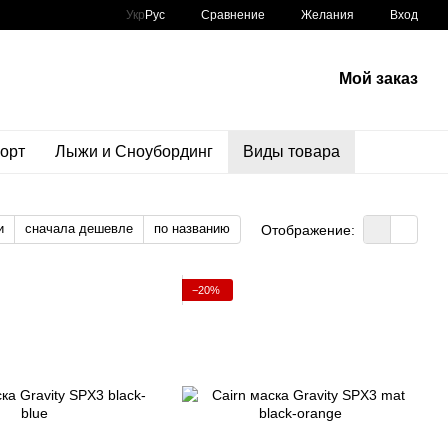
Сравнение
Укр
Рус
Желания
Вход
Мой заказ
орт
Лыжи и Сноубординг
Виды товара
и
сначала дешевле
по названию
Отображение:
−20%