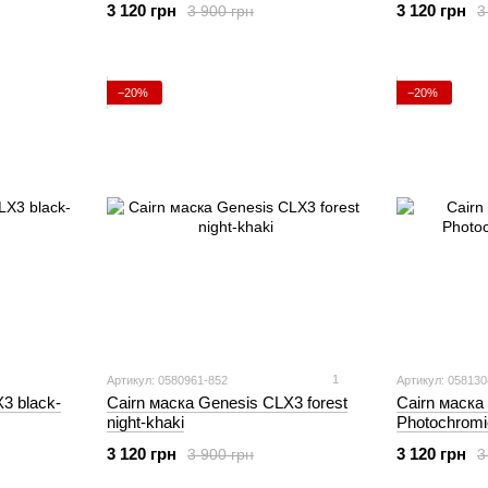
3 120 грн
3 120 грн
3 900 грн
3
−20%
−20%
1
Артикул: 0580961-852
Артикул: 058130
3 black-
Cairn маска Genesis CLX3 forest
Cairn маска
night-khaki
Photochromi
3 120 грн
3 120 грн
3 900 грн
3