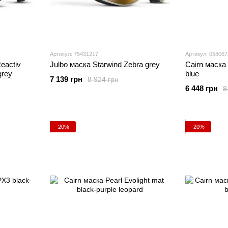
Артикул: 75431217
Артикул: 058067
eactiv
Julbo маска Starwind Zebra grey
Cairn маска
grey
blue
7 139 грн
8 924 грн
6 448 грн
8
−20%
−20%