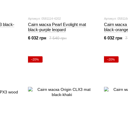
Артикул: 0581114-4202
Артикул: 058116
3 black-
Cairn маска Pearl Evolight mat
Cairn маска 
black-purple leopard
black-orang
6 032 грн
6 032 грн
7 540 грн
7
−20%
−20%