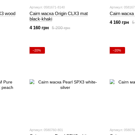
Артикул: 0581671-8140
Артикул: 058167
X3 wood
Cairn маска Origin CLX3 mat
Cairn маска
black-khaki
4 160 грн
5
4 160 грн
5 200 грн
−20%
−20%
Артикул: 0580760-801
Артикул: 058076