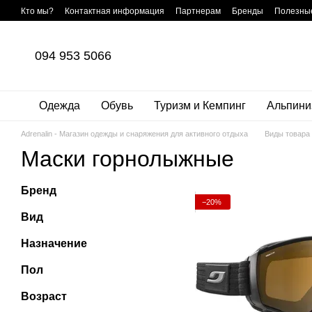
Перейти к основному контенту
Кто мы?
Контактная информация
Партнерам
Бренды
Полезные
Договор публичной оферты
Пользовательское соглашение
Диско
094 953 5066
Одежда
Обувь
Туризм и Кемпинг
Альпини
Adrenalin - Магазин одежды и снаряжения для активного отдыха
Виды товара
Маски горнолыжные
Бренд
−20%
Вид
Назначение
Пол
Возраст