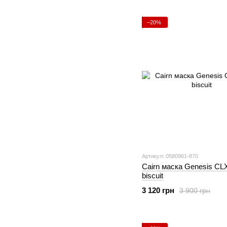
−20%
Артикул: 0580961-870
Cairn маска Genesis CL
biscuit
3 120 грн
3 900 грн