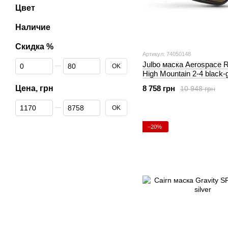
Цвет
Наличие
Скидка %
Артикул: 74050148
От Скидка %
До Скидка %
Julbo маска Aerospace R
OK
High Mountain 2-4 black-
Цена, грн
8 758 грн
10 948 грн
От Цена, грн
До Цена, грн
OK
−20%