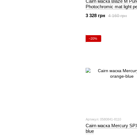
Cairn маска Blaze M Pur
Photochromic mat light p
3 328 грн
4 160 грн
−20%
Артикул: 0580841-8110
Cairn маска Mercury SP
blue