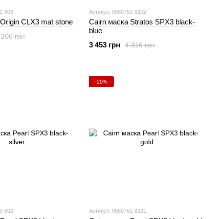
1-803
Артикул: 0580751-8202
 Origin CLX3 mat stone
Cairn маска Stratos SPX3 black-
blue
 200 грн
3 453 грн
4 316 грн
−20%
0-802
Артикул: 0580761-8221