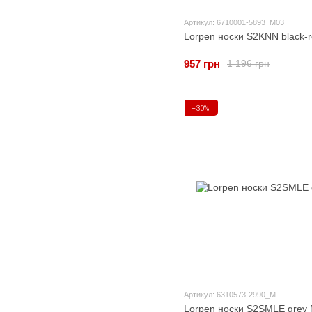
Артикул: 6710001-5893_M03
Lorpen носки S2KNN black-
957 грн
1 196 грн
−30%
Артикул: 6310573-2990_M
Lorpen носки S2SMLE grey