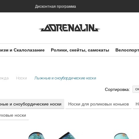
и
Дисконтная программа
изм и Скалолазание
Ролики, скейты, самокаты
Велоспор
ежда
Носки
Лыжные и сноубордические носки
Сортировка:
с
ные и сноубордические носки
Носки для роликовых коньков
Н
уховые носки