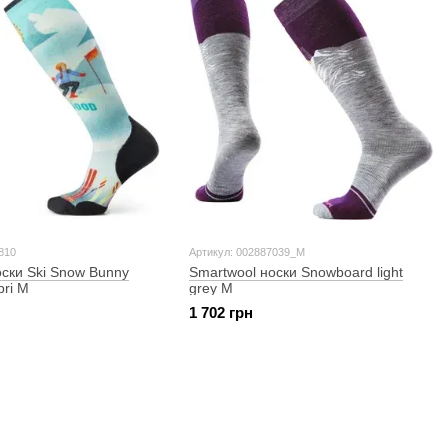
810
Артикул: 002887039_M
оски Ski Snow Bunny
Smartwool носки Snowboard light
pri M
grey M
1 702 грн