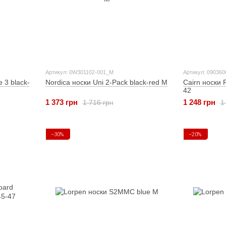
Артикул: 0W301102-001_M
Артикул: 090360
 3 black-
Nordica носки Uni 2-Pack black-red M
Cairn носки P
42
1 373 грн
1 248 грн
1 716 грн
1
−30%
−20%