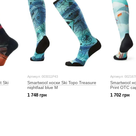
Артикул: 003011P43
Артикул: 002167
t Ski
Smartwool носки Ski Topo Treasure
Smartwool н
nightfaal blue M
Print OTC ca
1 748 грн
1 702 грн