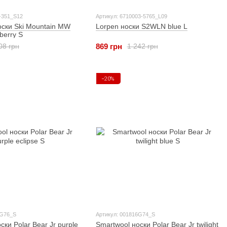
-351_S12
Артикул: 6710003-5765_L09
оски Ski Mountain MW
Lorpen носки S2WLN blue L
berry S
869 грн
08 грн
1 242 грн
−20%
6G76_S
Артикул: 001816G74_S
ски Polar Bear Jr purple
Smartwool носки Polar Bear Jr twilight