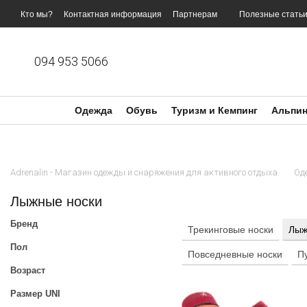
Перейти к основному контенту
Кто мы?
Контактная информация
Партнерам
Полезные стать
094 953 5066
Одежда
Обувь
Туризм и Кемпинг
Альпин
Adrenalin - Магазин одежды и снаряжения для активного отдыха
Од
Лыжные носки
Бренд
Трекинговые носки
Лыж
Пол
Повседневные носки
П
Возраст
Размер UNI