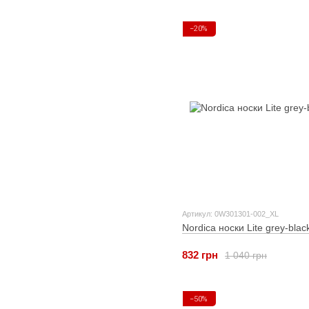
−20%
Артикул: 0W301301-002_XL
Nordica носки Lite grey-blac
832 грн
1 040 грн
−50%