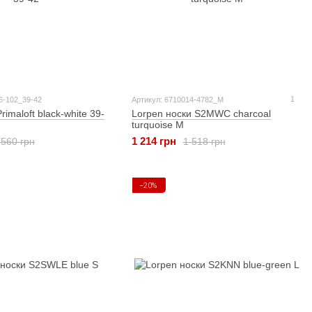
1
6-102_39-42
Артикул: 6710014-4782_M
rimaloft black-white 39-
Lorpen носки S2MWC charcoal
turquoise M
1 214 грн
 560 грн
1 518 грн
−20%