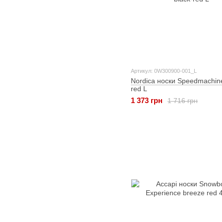
Артикул: 0W300900-001_L
Nordica носки Speedmachine
red L
1 373 грн
1 716 грн