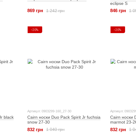
eclipse S
869 грн
846 грн
1 242 грн
1 0
−20%
−20%
Артикул: 0903299-160_27-30
Артикул: 090329
Jr black
Cairn носки Duo Pack Spirit Jr fuchsia
Cairn носки D
snow 27-30
marmot 23-2
832 грн
832 грн
1 040 грн
1 0