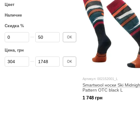
Цвет
Наличие
Скидка %
От Скидка %
До Скидка %
OK
Цена, грн
От Цена, грн
До Цена, грн
OK
Артикул: 002152001_L
Smartwool носки Ski Midnigh
Pattern OTC black L
1 748 грн