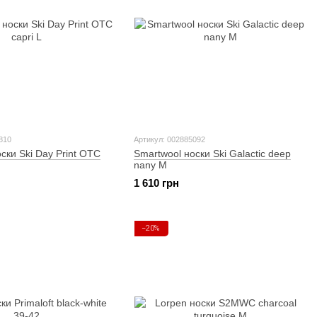
810
Артикул: 002885092
ски Ski Day Print OTC
Smartwool носки Ski Galactic deep
nany M
1 610 грн
−20%