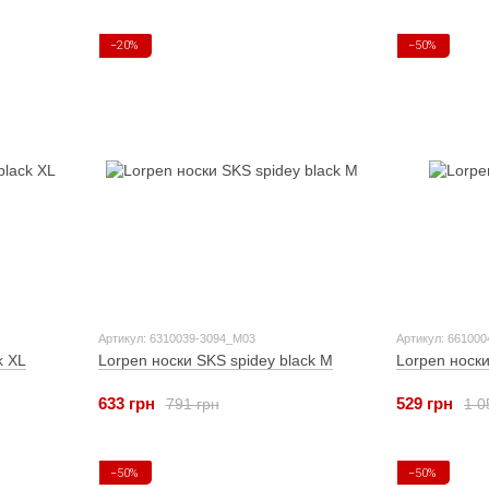
−20%
−50%
Артикул: 6310039-3094_M03
Артикул: 661000
k XL
Lorpen носки SKS spidey black M
Lorpen носки
633 грн
529 грн
791 грн
1 0
−50%
−50%