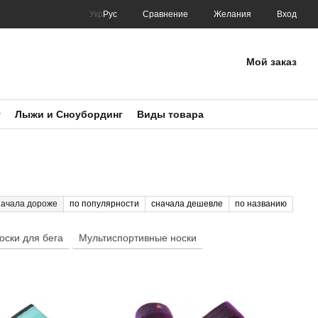
Сравнение
Укр
Рус
Желания
Вход
Мой заказ
т
Лыжи и Сноубординг
Виды товара
начала дороже
по популярности
сначала дешевле
по названию
оски для бега
Мультиспортивные носки