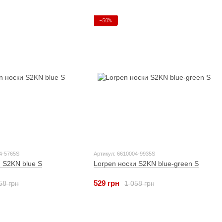
−50%
4-5765S
Артикул: 6610004-9935S
 S2KN blue S
Lorpen носки S2KN blue-green S
529 грн
58 грн
1 058 грн