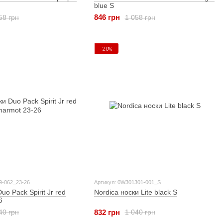
blue S
846 грн
58 грн
1 058 грн
−20%
9-062_23-26
Артикул: 0W301301-001_S
uo Pack Spirit Jr red
Nordica носки Lite black S
6
832 грн
40 грн
1 040 грн