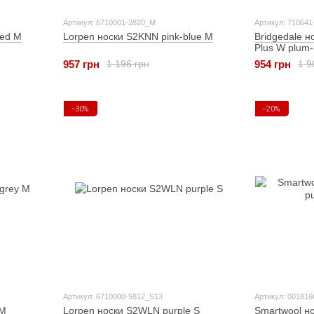
Артикул: 6710001-2820_M
Артикул: 710641
red M
Lorpen носки S2KNN pink-blue M
Bridgedale н
Plus W plum-
957 грн
954 грн
1 196 грн
1 9
−30%
−20%
Артикул: 6710000-5812_S13
Артикул: 00181
 M
Lorpen носки S2WLN purple S
Smartwool но