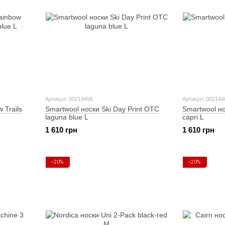
Артикул: 00214496
Артикул: 002144
 Trails
Smartwool носки Ski Day Print OTC
Smartwool но
laguna blue L
capri L
1 610 грн
1 610 грн
−20%
−20%