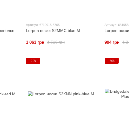
Артикул: 6710015-5765
Артикул: 631056
perience
Lorpen носки S2MMC blue M
Lorpen носк
1 063 грн
994 грн
1 518 грн
1 2
−20%
−50%