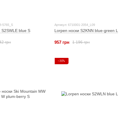
8-5765_S
Артикул: 6710001-2054_L09
и S2SWLE blue S
Lorpen носки S2KNN blue-green L
957 грн
42 грн
1 196 грн
−30%