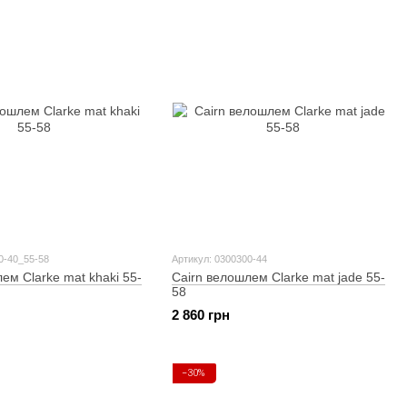
0-40_55-58
Артикул: 0300300-44
ем Clarke mat khaki 55-
Cairn велошлем Clarke mat jade 55-
58
2 860 грн
−30%