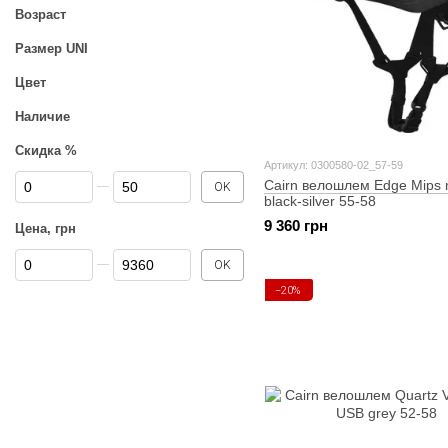
Возраст
Размер UNI
Цвет
Наличие
Скидка %
Артикул: 0300580-02_57-59
От Скидка %
До Скидка %
Cairn велошлем Edge Mips 
OK
black-silver 55-58
9 360 грн
Цена, грн
От Цена, грн
До Цена, грн
OK
−20%