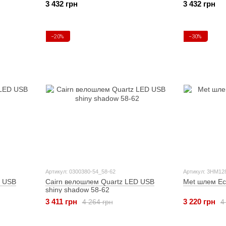
3 432 грн
3 432 грн
−20%
−30%
Артикул: 0300380-54_58-62
Артикул: 3HM
D USB
Cairn велошлем Quartz LED USB
Met шлем Ech
shiny shadow 58-62
3 411 грн
3 220 грн
4 264 грн
4