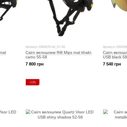
Артикул: 0300570-40_57-59
Артикул: 030039
mat
Cairn велошлем Rift Mips mat khaki-
Cairn велош
camo 55-58
USB black 58
7 800 грн
7 540 грн
−20%