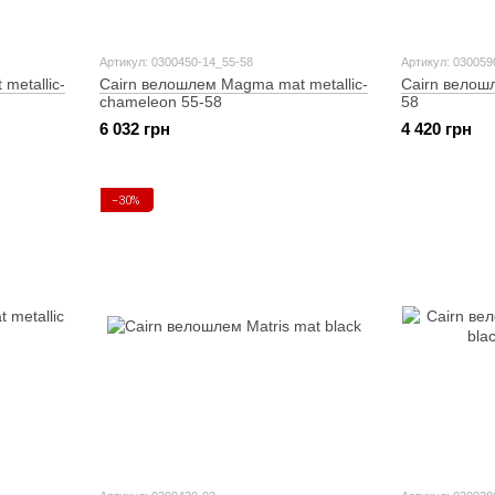
Артикул: 0300450-14_55-58
Артикул: 030059
metallic-
Cairn велошлем Magma mat metallic-
Cairn велошл
chameleon 55-58
58
6 032 грн
4 420 грн
−30%