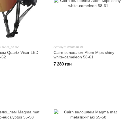
0-0206_58-62
Артикул: 0300610-01
лем Quartz Visor LED
Cairn велошлем Atom Mips shiny
-62
white-cameleon 58-61
7 280 грн