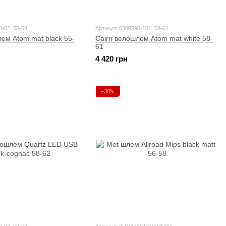
0-02_55-58
Артикул: 0300590-101_58-61
ем Atom mat black 55-
Cairn велошлем Atom mat white 58-
61
4 420 грн
−30%