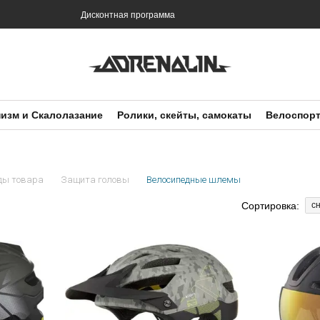
и
Дисконтная программа
изм и Скалолазание
Ролики, скейты, самокаты
Велоспор
ды товара
Защита головы
Велосипедные шлемы
Сортировка:
с