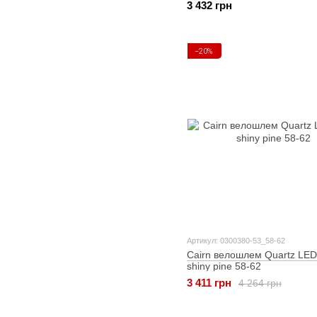
3 432 грн
−20%
Артикул: 0300380-53_58-62
Cairn велошлем Quartz LE
shiny pine 58-62
3 411 грн
4 264 грн