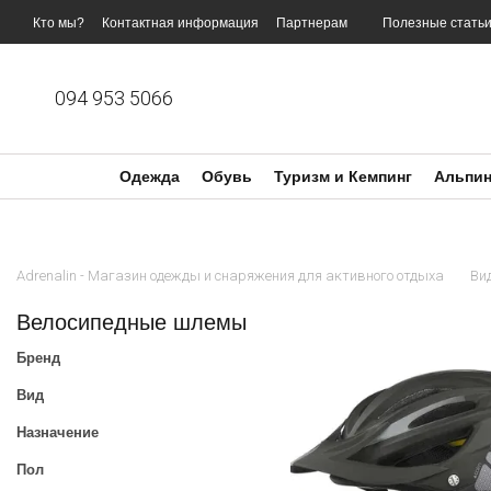
Перейти к основному контенту
Кто мы?
Контактная информация
Партнерам
Полезные стать
094 953 5066
Одежда
Обувь
Туризм и Кемпинг
Альпин
Adrenalin - Магазин одежды и снаряжения для активного отдыха
Ви
Велосипедные шлемы
Бренд
Вид
Назначение
Пол