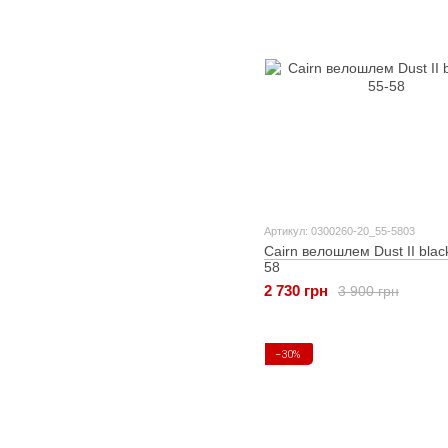
Артикул: 0300260-20_55-5803
Cairn велошлем Dust II blac
58
2 730 грн
3 900 грн
−30%