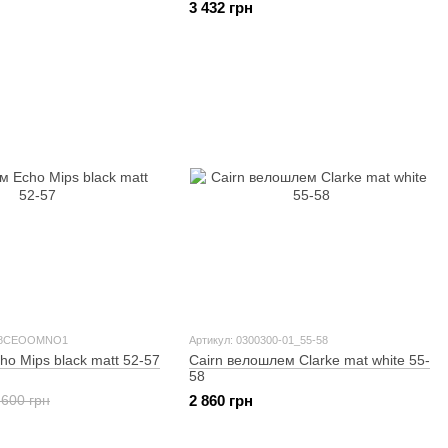
3 432 грн
128CEOOMNO1
Артикул: 0300300-01_55-58
o Mips black matt 52-57
Cairn велошлем Clarke mat white 55-
58
 600 грн
2 860 грн