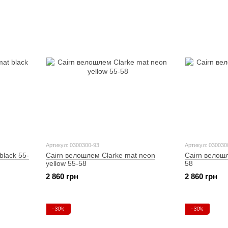
Артикул: 0300300-93
Артикул: 030030
black 55-
Cairn велошлем Clarke mat neon
Cairn велошл
yellow 55-58
58
2 860 грн
2 860 грн
−30%
−30%