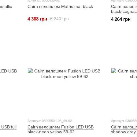
Артикул: 0300430-02
Артикул: 030038
tallic
Cairn велошлем Matris mat black
Cairn велош
black-cognac
4 368 грн
6 240 грн
4 264 грн
Артикул: 0300550-103_59-62
Артикул: 030055
USB full
Cairn велошлем Fusion LED USB
Cairn велош
black-neon yellow 59-62
shadow grey