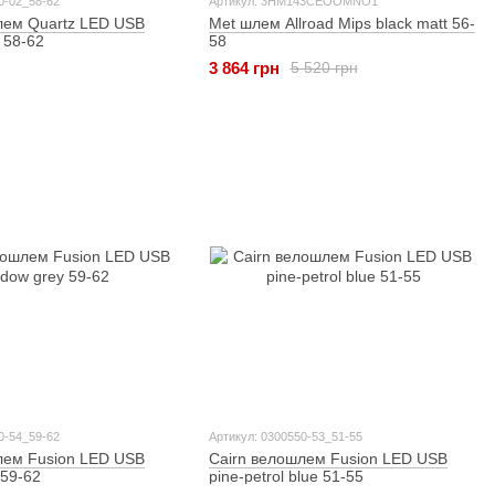
0-02_58-62
Артикул: 3HM143CEOOMNO1
лем Quartz LED USB
Met шлем Allroad Mips black matt 56-
 58-62
58
3 864 грн
5 520 грн
0-54_59-62
Артикул: 0300550-53_51-55
лем Fusion LED USB
Cairn велошлем Fusion LED USB
 59-62
pine-petrol blue 51-55