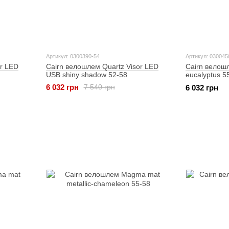
Артикул: 0300390-54
Артикул: 030045
or LED
Cairn велошлем Quartz Visor LED
Cairn велош
USB shiny shadow 52-58
eucalyptus 5
6 032 грн
7 540 грн
6 032 грн