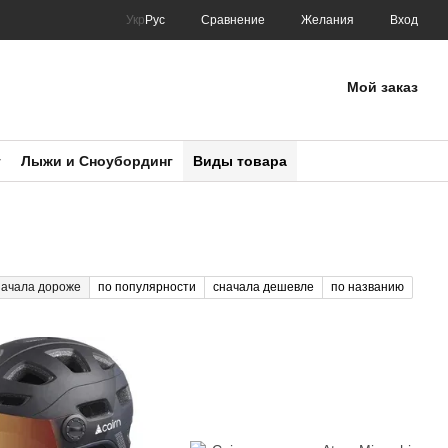
Сравнение
Укр
Рус
Желания
Вход
Мой заказ
т
Лыжи и Сноубординг
Виды товара
начала дороже
по популярности
сначала дешевле
по названию