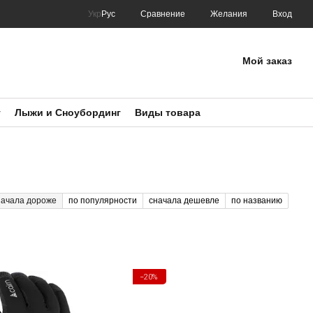
Сравнение
Укр
Рус
Желания
Вход
Мой заказ
т
Лыжи и Сноубординг
Виды товара
начала дороже
по популярности
сначала дешевле
по названию
−20%