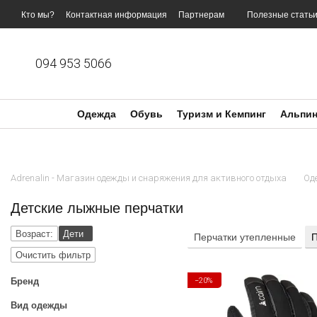
Перейти к основному контенту
Кто мы?
Контактная информация
Партнерам
Полезные стать
094 953 5066
Одежда
Обувь
Туризм и Кемпинг
Альпин
Adrenalin - Магазин одежды и снаряжения для активного отдыха
Од
Детские лыжные перчатки
Возраст:
Дети
Перчатки утепленные
П
Очистить фильтр
−20%
Бренд
Вид одежды