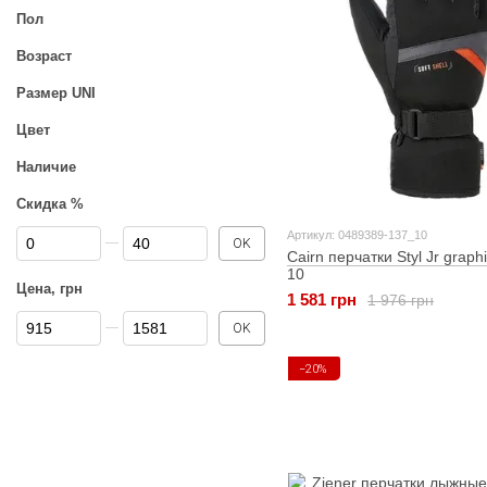
Пол
Возраст
Размер UNI
Цвет
Наличие
Скидка %
От Скидка %
До Скидка %
Артикул: 0489389-137_10
OK
Cairn перчатки Styl Jr graphi
10
Цена, грн
1 581 грн
1 976 грн
От Цена, грн
До Цена, грн
OK
−20%