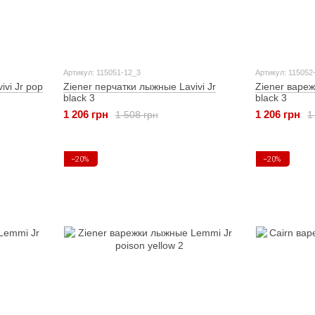
Артикул: 115051-12_3
Артикул: 115052
vi Jr pop
Ziener перчатки лыжные Lavivi Jr
Ziener вареж
black 3
black 3
1 206 грн
1 206 грн
1 508 грн
1
−20%
−20%