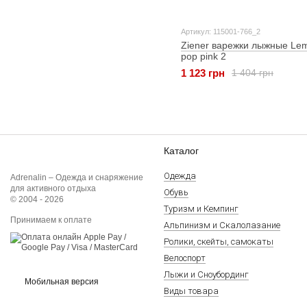
Артикул: 115001-766_2
Ziener варежки лыжные Lem
pop pink 2
1 123 грн
1 404 грн
Каталог
Одежда
Adrenalin – Одежда и снаряжение
для активного отдыха
Обувь
© 2004 - 2026
Туризм и Кемпинг
Принимаем к оплате
Альпинизм и Скалолазание
Ролики, скейты, самокаты
Велоспорт
Лыжи и Сноубординг
Мобильная версия
Виды товара