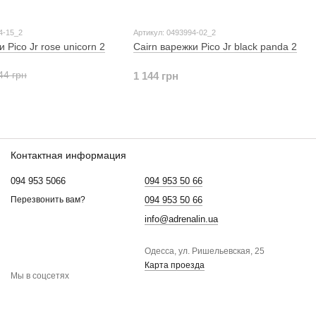
4-15_2
Артикул: 0493994-02_2
 Pico Jr rose unicorn 2
Cairn варежки Pico Jr black panda 2
44 грн
1 144 грн
Контактная информация
094 953 5066
094 953 50 66
094 953 50 66
Перезвонить вам?
info@adrenalin.ua
Одесса, ул. Ришельевская, 25
Карта проезда
Мы в соцсетях