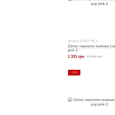
Артикул: 115015-766_3
Ziener перчатки лыжные Lam
pink 3
1 331 грн
1 664 грн
−20%