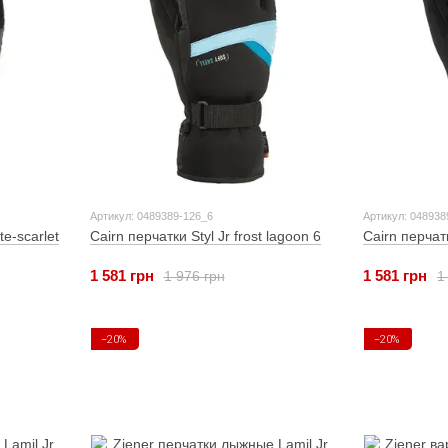
Артикул: 0489389-126_6
Артикул: 048938
te-scarlet
Cairn перчатки Styl Jr frost lagoon 6
Cairn перчатк
1 581 грн
1 581 грн
1 976 грн
1
−20%
−20%