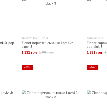
Артикул: 115015-12_3
Артикул: 115016
il Jr pop
Ziener перчатки лыжные Lamil Jr
Ziener вареж
black 3
pop pink 3
1 331 грн
1 331 грн
1 664 грн
1
−20%
−20%