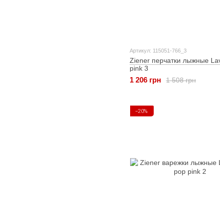
Артикул: 115051-766_3
Ziener перчатки лыжные Lavi
pink 3
1 206 грн
1 508 грн
−20%