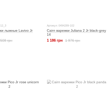
-12_3
Артикул: 0494289-102
ки лыжные Lavivo Jr
Cairn варежки Juliana 2 Jr black-grey
14
1 186 грн
 508 грн
1 976 грн