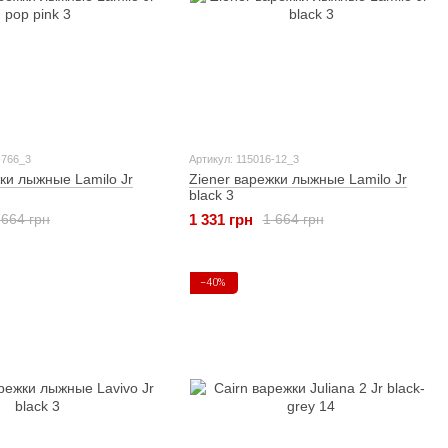
-766_3
Артикул: 115016-12_3
ки лыжные Lamilo Jr
Ziener варежки лыжные Lamilo Jr
black 3
1 331 грн
 664 грн
1 664 грн
−40%