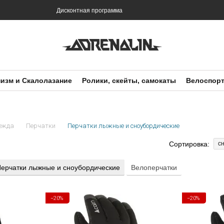
и
Дисконтная программа
изм и Скалолазание
Ролики, скейты, самокаты
Велоспор
ежда
Перчатки
Перчатки лыжные и сноубордические
Сортировка:
с
ерчатки лыжные и сноубордические
Велоперчатки
−20%
−20%