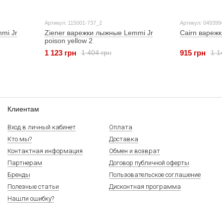
Артикул: 115001-737_2
Артикул: 049399
mi Jr
Ziener варежки лыжные Lemmi Jr
Cairn варежки
poison yellow 2
1 123 грн
915 грн
1 404 грн
1 1
Клиентам
Вход в личный кабинет
Оплата
Кто мы?
Доставка
Контактная информация
Обмен и возврат
Партнерам
Договор публичной оферты
Бренды
Пользовательское соглашение
Полезные статьи
Дисконтная программа
Нашли ошибку?