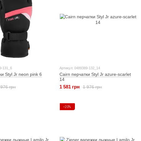
9-131_6
Артикул: 0489389-132_14
и Styl Jr neon pink 6
Cairn перчатки Styl Jr azure-scarlet
14
1 581 грн
 976 грн
1 976 грн
−20%