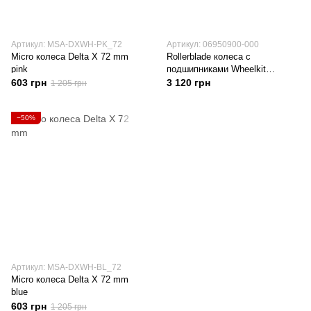
Артикул: MSA-DXWH-PK_72
Артикул: 06950900-000
Micro колеса Delta X 72 mm
Rollerblade колеса с
pink
подшипниками Wheelkit
72/80A/SG5 natural
603 грн
3 120 грн
1 205 грн
−50%
Артикул: MSA-DXWH-BL_72
Micro колеса Delta X 72 mm
blue
603 грн
1 205 грн