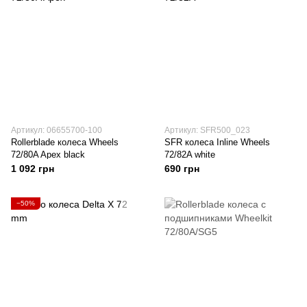
Артикул: 06655700-100
Артикул: SFR500_023
Rollerblade колеса Wheels
SFR колеса Inline Wheels
72/80A Apex black
72/82A white
1 092 грн
690 грн
−50%