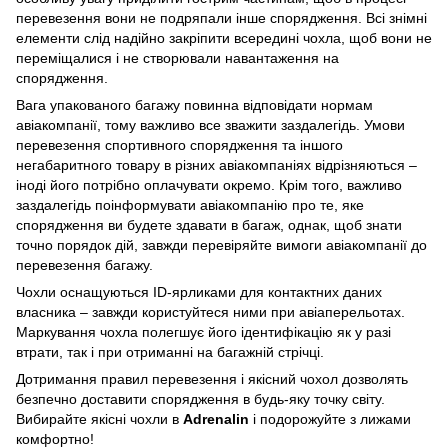
перевезення вони не подряпали інше спорядження. Всі знімні
елементи слід надійно закріпити всередині чохла, щоб вони не
переміщалися і не створювали навантаження на
спорядження.
Вага упакованого багажу повинна відповідати нормам
авіакомпанії, тому важливо все зважити заздалегідь. Умови
перевезення спортивного спорядження та іншого
негабаритного товару в різних авіакомпаніях відрізняються –
іноді його потрібно оплачувати окремо. Крім того, важливо
заздалегідь поінформувати авіакомпанію про те, яке
спорядження ви будете здавати в багаж, однак, щоб знати
точно порядок дій, завжди перевіряйте вимоги авіакомпанії до
перевезення багажу.
Чохли оснащуються ID-ярликами для контактних даних
власника – завжди користуйтеся ними при авіаперельотах.
Маркування чохла полегшує його ідентифікацію як у разі
втрати, так і при отриманні на багажній стрічці.
Дотримання правил перевезення і якісний чохол дозволять
безпечно доставити спорядження в будь-яку точку світу.
Вибирайте якісні чохли в
Adrenalin
і подорожуйте з лижами
комфортно!