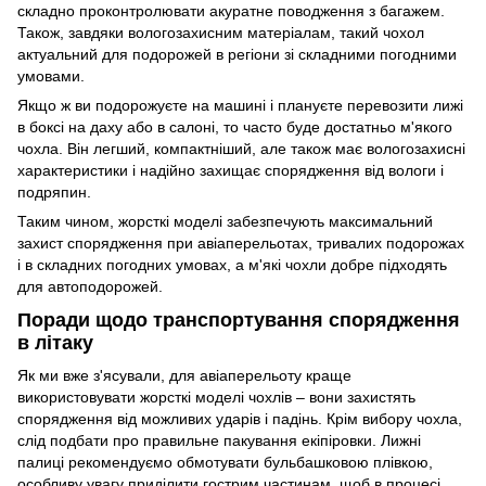
складно проконтролювати акуратне поводження з багажем.
Також, завдяки вологозахисним матеріалам, такий чохол
актуальний для подорожей в регіони зі складними погодними
умовами.
Якщо ж ви подорожуєте на машині і плануєте перевозити лижі
в боксі на даху або в салоні, то часто буде достатньо м'якого
чохла. Він легший, компактніший, але також має вологозахисні
характеристики і надійно захищає спорядження від вологи і
подряпин.
Таким чином, жорсткі моделі забезпечують максимальний
захист спорядження при авіаперельотах, тривалих подорожах
і в складних погодних умовах, а м'які чохли добре підходять
для автоподорожей.
Поради щодо транспортування спорядження
в літаку
Як ми вже з'ясували, для авіаперельоту краще
використовувати жорсткі моделі чохлів – вони захистять
спорядження від можливих ударів і падінь. Крім вибору чохла,
слід подбати про правильне пакування екіпіровки. Лижні
палиці рекомендуємо обмотувати бульбашковою плівкою,
особливу увагу приділити гострим частинам, щоб в процесі