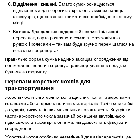
Відділення і кишені.
Багато сумок оснащуються
відділеннями для черевиків, кріплень, лижних палиць,
аксесуарів, що дозволяє тримати все необхідне в одному
місці.
Колеса.
Для далеких подорожей і великої кількості
пересадок, варто розглянути сумки з телескопічною
ручкою і колесами – так вам буде зручно переміщатися на
вокзалах і аеропортах.
Правильно обрана сумка надійно захищає спорядження від
пошкоджень, вологи і спрощує транспортування в поїздках
будь-якого формату.
Переваги жорстких чохлів для
транспортування
Жорсткі чохли виготовляються з щільних тканин з жорсткими
вставками або з термопластичних матеріалів. Такі чохли стійкі
до ударів, тиску та інших механічних навантажень. Внутрішня
частина жорсткого чохла зазвичай оснащена внутрішньою
підкладкою, а також кріпленнями, які дозволяють фіксувати
спорядження.
Жорсткий чохол особливо незамінний для авіаперельотів, де