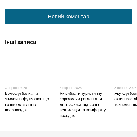
Новий коментар
Інші записи
3 серпня 2026
3 серпня 2026
3 серпня 2026
Велофутболка чи
Як вибрати туристичну
Яку футбол
звичайна футболка: що
сорочку чи реглан для
активного л
краще для літніх
літа: захист від сонця,
технологічн
велопоїздок
вентиляція та комфорт у
походах