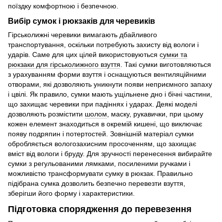
поїздку комфортною і безпечною.
Вибір сумок і рюкзаків для черевиків
Гірськолижні черевики вимагають дбайливого
транспортування, оскільки потребують захисту від вологи і
ударів. Саме для цих цілей використовуються
сумки та
рюкзаки для гірськолижного взуття
. Такі сумки виготовляються
з урахуванням форми взуття і оснащуються вентиляційними
отворами, які дозволяють уникнути появи неприємного запаху
і цвілі. Як правило, сумки мають ущільнене дно і бічні частини,
що захищає черевики при падіннях і ударах. Деякі моделі
дозволяють розмістити
шолом
, маску, рукавички, при цьому
кожен елемент знаходиться в окремій кишені, що виключає
появу подряпин і потертостей. Зовнішній матеріал сумки
обробляється вологозахисним просоченням, що захищає
вміст від вологи і бруду. Для зручності перенесення вибирайте
сумки з регульованими лямками, посиленими ручками і
можливістю трансформувати сумку в рюкзак. Правильно
підібрана сумка дозволить безпечно перевезти взуття,
зберігши його форму і характеристики.
Підготовка спорядження до перевезення