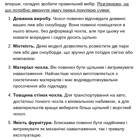
вперше, складно зробити правильний вибір.
Розглянемо, на
що потрібно звернути увагу перед покупкою сумки:
Довжина виробу.
Чохол повинен відповідати довжині
ваших лиж або сноуборду. Вони повинні поміщатися в
нього вільно, без деформації чохла, але при цьому не
ковзати всередині і сидіти досить щільно.
Місткість.
Деякі моделі дозволяють розмістити дві пари
лиж або два сноуборди, що зручно для поїздок сім'єю або
компанією.
Матеріал чохла.
Він повинен бути щільним і витримувати
навантаження. Найчастіше чохол виготовляється з
синтетичних матеріалів і має водовідштовхувальне
просочення або підкладку.
Товщина стінок чохла.
Для транспортування на авто,
достатньо тонкого чохла з мінімальною набивкою, а для
авіаперельотів краще вибирати більш щільний і жорсткий
чохол.
Якість фурнітури.
Блискавки повинні бути надійними і
витримувати як механічні навантаження, так і тривалу
експлуатацію.