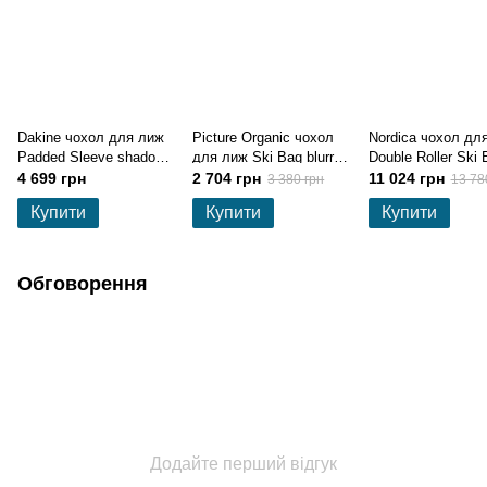
Dakine чохол для лиж
Picture Organic чохол
Nordica чохол дл
Padded Sleeve shadow
для лиж Ski Bag blurry
Double Roller Ski 
dash 175 см
water print
black-white 200 с
4 699 грн
2 704 грн
11 024 грн
3 380 грн
13 78
Купити
Купити
Купити
Обговорення
Додайте перший відгук