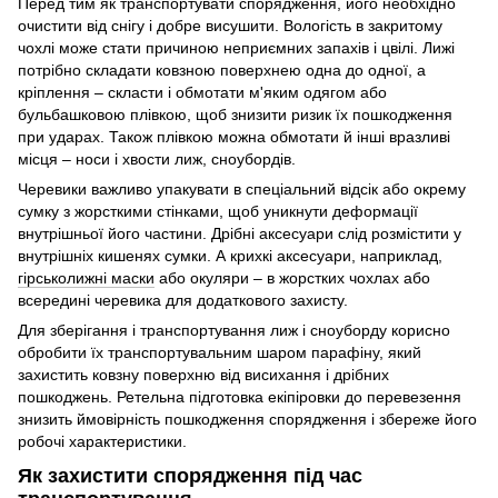
Перед тим як транспортувати спорядження, його необхідно
очистити від снігу і добре висушити. Вологість в закритому
чохлі може стати причиною неприємних запахів і цвілі. Лижі
потрібно складати ковзною поверхнею одна до одної, а
кріплення – скласти і обмотати м'яким одягом або
бульбашковою плівкою, щоб знизити ризик їх пошкодження
при ударах. Також плівкою можна обмотати й інші вразливі
місця – носи і хвости лиж, сноубордів.
Черевики важливо упакувати в спеціальний відсік або окрему
сумку з жорсткими стінками, щоб уникнути деформації
внутрішньої його частини. Дрібні аксесуари слід розмістити у
внутрішніх кишенях сумки. А крихкі аксесуари, наприклад,
гірськолижні маски
або окуляри – в жорстких чохлах або
всередині черевика для додаткового захисту.
Для зберігання і транспортування лиж і сноуборду корисно
обробити їх транспортувальним шаром парафіну, який
захистить ковзну поверхню від висихання і дрібних
пошкоджень. Ретельна підготовка екіпіровки до перевезення
знизить ймовірність пошкодження спорядження і збереже його
робочі характеристики.
Як захистити спорядження під час