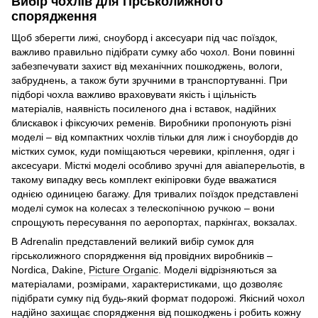
Вибір чохлів для гірськолижного
спорядження
Щоб зберегти лижі, сноуборд і аксесуари під час поїздок,
важливо правильно підібрати сумку або чохол. Вони повинні
забезпечувати захист від механічних пошкоджень, вологи,
забруднень, а також бути зручними в транспортуванні. При
підборі чохла важливо враховувати якість і щільність
матеріалів, наявність посиленого дна і вставок, надійних
блискавок і фіксуючих ременів. Виробники пропонують різні
моделі – від компактних чохлів тільки для лиж і сноубордів до
містких сумок, куди поміщаються черевики, кріплення, одяг і
аксесуари. Місткі моделі особливо зручні для авіаперельотів, в
такому випадку весь комплект екіпіровки буде вважатися
однією одиницею багажу. Для тривалих поїздок представлені
моделі сумок на колесах з телескопічною ручкою – вони
спрощують пересування по аеропортах, паркінгах, вокзалах.
В Adrenalin представлений великий вибір сумок для
гірськолижного спорядження від провідних виробників –
Nordica, Dakine,
Picture Organic
. Моделі відрізняються за
матеріалами, розмірами, характеристиками, що дозволяє
підібрати сумку під будь-який формат подорожі. Якісний чохол
надійно захищає спорядження від пошкоджень і робить кожну