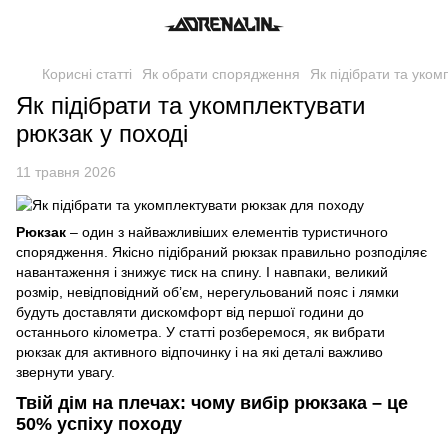
Корисні статті
Як обрати спорядження
Як підібрати та уко
Як підібрати та укомплектувати
рюкзак у поході
11 травня 2026
Рюкзак
– один з найважливіших елементів туристичного
спорядження. Якісно підібраний рюкзак правильно розподіляє
навантаження і знижує тиск на спину. І навпаки, великий
розмір, невідповідний об’єм, нерегульований пояс і лямки
будуть доставляти дискомфорт від першої години до
останнього кілометра. У статті розберемося, як вибрати
рюкзак для активного відпочинку і на які деталі важливо
звернути увагу.
Твій дім на плечах: чому вибір рюкзака – це
50% успіху походу