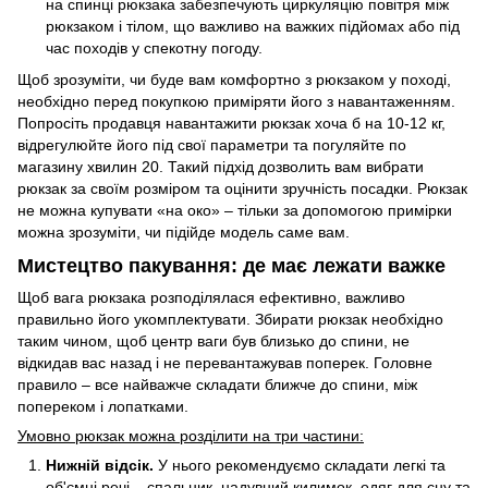
на спинці рюкзака забезпечують циркуляцію повітря між
рюкзаком і тілом, що важливо на важких підйомах або під
час походів у спекотну погоду.
Щоб зрозуміти, чи буде вам комфортно з рюкзаком у поході,
необхідно перед покупкою приміряти його з навантаженням.
Попросіть продавця навантажити рюкзак хоча б на 10-12 кг,
відрегулюйте його під свої параметри та погуляйте по
магазину хвилин 20. Такий підхід дозволить вам вибрати
рюкзак за своїм розміром та оцінити зручність посадки. Рюкзак
не можна купувати «на око» – тільки за допомогою примірки
можна зрозуміти, чи підійде модель саме вам.
Мистецтво пакування: де має лежати важке
Щоб вага рюкзака розподілялася ефективно, важливо
правильно його укомплектувати. Збирати рюкзак необхідно
таким чином, щоб центр ваги був близько до спини, не
відкидав вас назад і не перевантажував поперек. Головне
правило – все найважче складати ближче до спини, між
попереком і лопатками.
Умовно рюкзак можна розділити на три частини:
Нижній відсік.
У нього рекомендуємо складати легкі та
об'ємні речі – спальник, надувний килимок, одяг для сну та