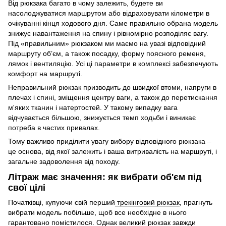
Від рюкзака багато в чому залежить, будете ви
насолоджуватися маршрутом або відраховувати кілометри в
очікуванні кінця ходового дня. Саме правильно обрана модель
знижує навантаження на спину і рівномірно розподіляє вагу.
Під «правильним» рюкзаком ми маємо на увазі відповідний
маршруту об’єм, а також посадку, форму поясного ременя,
лямок і вентиляцію. Усі ці параметри в комплексі забезпечують
комфорт на маршруті.
Неправильний рюкзак призводить до швидкої втоми, напруги в
плечах і спині, зміщення центру ваги, а також до перетискання
м'яких тканин і натертостей. У такому випадку вага
відчувається більшою, знижується темп ходьби і виникає
потреба в частих привалах.
Тому важливо приділити увагу вибору відповідного рюкзака –
це основа, від якої залежить і ваша витривалість на маршруті, і
загальне задоволення від походу.
Літраж має значення: як вибрати об'єм під
свої цілі
Початківці, купуючи свій перший
трекінговий рюкзак
, прагнуть
вибрати модель побільше, щоб все необхідне в нього
гарантовано помістилося. Однак великий рюкзак завжди