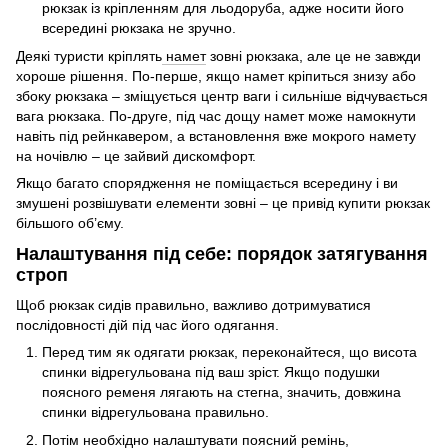
рюкзак із кріпленням для льодоруба, адже носити його
всередині рюкзака не зручно.
Деякі туристи кріплять
намет
зовні рюкзака, але це не завжди
хороше рішення. По-перше, якщо намет кріпиться знизу або
збоку рюкзака – зміщується центр ваги і сильніше відчувається
вага рюкзака. По-друге, під час дощу намет може намокнути
навіть під рейнкавером, а встановлення вже мокрого намету
на ночівлю – це зайвий дискомфорт.
Якщо багато спорядження не поміщається всередину і ви
змушені розвішувати елементи зовні – це привід купити рюкзак
більшого об’єму.
Налаштування під себе: порядок затягування
строп
Щоб рюкзак сидів правильно, важливо дотримуватися
послідовності дій під час його одягання.
Перед тим як одягати рюкзак, переконайтеся, що висота
спинки відрегульована під ваш зріст. Якщо подушки
поясного ременя лягають на стегна, значить, довжина
спинки відрегульована правильно.
Потім необхідно налаштувати поясний ремінь,