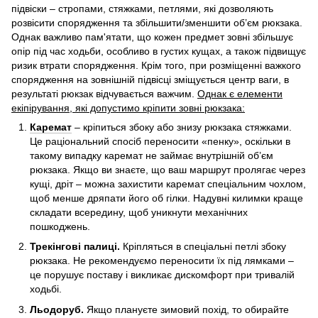
підвіски – стропами, стяжками, петлями, які дозволяють
розвісити спорядження та збільшити/зменшити об’єм рюкзака.
Однак важливо пам'ятати, що кожен предмет зовні збільшує
опір під час ходьби, особливо в густих кущах, а також підвищує
ризик втрати спорядження. Крім того, при розміщенні важкого
спорядження на зовнішній підвісці зміщується центр ваги, в
результаті рюкзак відчувається важчим.
Однак є елементи
екіпірування, які допустимо кріпити зовні рюкзака:
Каремат
– кріпиться збоку або знизу рюкзака стяжками.
Це раціональний спосіб переносити «пенку», оскільки в
такому випадку каремат не займає внутрішній об’єм
рюкзака. Якщо ви знаєте, що ваш маршрут пролягає через
кущі, дріт – можна захистити каремат спеціальним чохлом,
щоб менше дряпати його об гілки. Надувні килимки краще
складати всередину, щоб уникнути механічних
пошкоджень.
Трекінгові палиці.
Кріпляться в спеціальні петлі збоку
рюкзака. Не рекомендуємо переносити їх під лямками –
це порушує поставу і викликає дискомфорт при тривалій
ходьбі.
Льодоруб.
Якщо плануєте зимовий похід, то обирайте