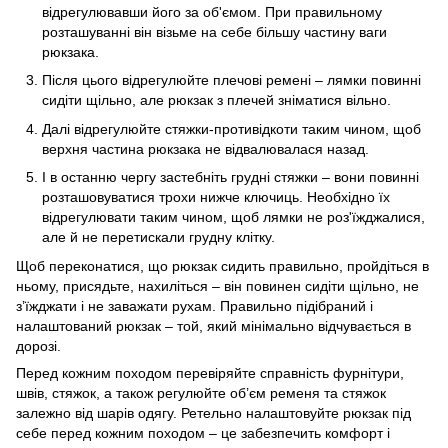
відрегулювавши його за об'ємом. При правильному
розташуванні він візьме на себе більшу частину ваги
рюкзака.
Після цього відрегулюйте плечові ремені – лямки повинні
сидіти щільно, але рюкзак з плечей зніматися вільно.
Далі відрегулюйте стяжки-противідкоти таким чином, щоб
верхня частина рюкзака не відвалювалася назад.
І в останню чергу застебніть грудні стяжки – вони повинні
розташовуватися трохи нижче ключиць. Необхідно їх
відрегулювати таким чином, щоб лямки не роз'їжджалися,
але й не перетискали грудну клітку.
Щоб переконатися, що рюкзак сидить правильно, пройдіться в
ньому, присядьте, нахиліться – він повинен сидіти щільно, не
з’їжджати і не заважати рухам. Правильно підібраний і
налаштований рюкзак – той, який мінімально відчувається в
дорозі.
Перед кожним походом перевіряйте справність фурнітури,
швів, стяжок, а також регулюйте об’єм ременя та стяжок
залежно від шарів одягу. Ретельно налаштовуйте рюкзак під
себе перед кожним походом – це забезпечить комфорт і