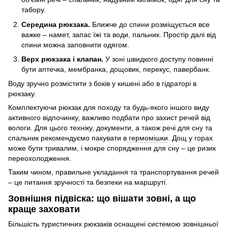
табору.
Середина рюкзака.
Ближче до спини розміщується все
важке – намет, запас їжі та води, пальник. Простір далі від
спини можна заповнити одягом.
Верх рюкзака і клапан.
У зоні швидкого доступу повинні
бути аптечка, мембранка, дощовик, перекус, павербанк.
Воду зручно розмістити з боків у кишені або в гідраторі в
рюкзаку.
Комплектуючи рюкзак для походу та будь-якого іншого виду
активного відпочинку, важливо подбати про захист речей від
вологи. Для цього техніку, документи, а також речі для сну та
спальник рекомендуємо пакувати в
гермомішки
. Дощ у горах
може бути тривалим, і мокре спорядження для сну – це ризик
переохолодження.
Таким чином, правильне укладання та транспортування речей
– це питання зручності та безпеки на маршруті.
Зовнішня підвіска: що вішати зовні, а що
краще заховати
Більшість туристичних рюкзаків оснащені системою зовнішньої