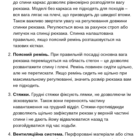
до спини каркас дозволяє рівномірно розподіляти вагу
рюкзака. Моделі без каркаса не підходять для походів –
вся вага лягає на плечі, що призводить до швидкої втоми.
Також важливо звертати увагу на регулювання довжини
спинки рюкзака. Регулюється вона за рахунок строп або
липучок на спинці рюкзака. Спинка налаштована
правильно, якщо поясний ремінь розташовується на
тазових кістках.
Поясний ремінь.
При правильній посадці основна вага
рюкзака переміщується на область стегон – це дозволяє
розвантажити спину і плечі. Ремінь повинен сидіти щільно,
але не перетискати. Якщо ремінь сидить не щільно при
максимальному регулюванні, значить розмір рюкзака вам
не підходить.
Стяжки.
Грудні стяжки фіксують лямки, не дозволяючи їм
зісковзувати. Також вони переносять частину
навантаження на грудний відділ. Стяжки-противідкиди
дозволяють щільно зафіксувати рюкзак у верхній частині
спини і не дають йому відвалюватися назад та
розгойдуватися під час ходьби.
Вентиляційна система.
Перфоровані матеріали або сітка