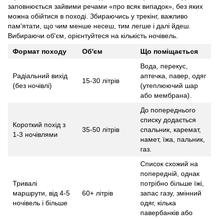
заповнюється зайвими речами «про всяк випадок», без яких
можна обійтися в поході. Збираючись у трекінг, важливо
пам'ятати, що чим менше несеш, тим легше і далі йдеш.
Вибираючи об'єм, орієнтуйтеся на кількість ночівель.
Формат походу
Об'єм
Що поміщається
Вода, перекус,
Радіальний вихід
аптечка, павер, одяг
15-30 літрів
(без ночівлі)
(утеплюючий шар
або мембрана).
До попереднього
списку додається
Короткий похід з
35-50 літрів
спальник, каремат,
1-3 ночівлями
намет, їжа, пальник,
газ.
Список схожий на
попередній, однак
Тривалі
потрібно більше їжі,
маршрути, від 4-5
60+ літрів
запас газу, змінний
ночівель і більше
одяг, кілька
павербанків або