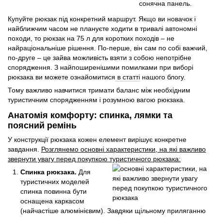
сонячна панель.
Купуйте рюкзак під конкретний маршрут. Якщо ви новачок і
найближчим часом не плануєте ходити в тривалі автономні
походи, то рюкзак на 75 л для коротких походів – не
найраціональніше рішення. По-перше, він сам по собі важчий,
по-друге – це зайва можливість взяти з собою непотрібне
спорядження. З найпоширенішими помилками при виборі
рюкзака ви можете ознайомитися
в статті
нашого блогу.
Тому важливо навчитися тримати баланс між необхідним
туристичним спорядженням і розумною вагою рюкзака.
Анатомія комфорту: спинка, лямки та
поясний ремінь
У конструкції рюкзака кожен елемент вирішує конкретне
завдання.
Розглянемо основні характеристики, на які важливо
звернути увагу перед покупкою туристичного рюкзака:
Спинка рюкзака.
Для
туристичних моделей
спинка повинна бути
оснащена каркасом
(найчастіше алюмінієвим). Завдяки щільному приляганню