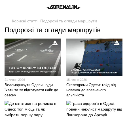
Корисні статті
Подорожі та огляди маршрутів
Подорожі та огляди маршрутів
21 липня 2026
15 липня 2026
Веломаршрути Одеси: куди
Скеледроми Одеси: гайд від
їхати та як підготувати байк до
новачка до впевненого
сезону
альпініста